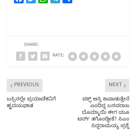
a
w
h
el
h
c
itt
at
e
ar
e
e
s
g
e
b
r
A
ra
o
p
m
SHARE:
o
p
RATE:
k
PREVIOUS
NEXT
ಬಸ್ಸಿನಲ್ಲೇ ಪ್ರಯಾಣಿಕನಿಗೆ
ವಕ್ಫ್ ಆಸ್ತಿ ಕಾಪಾಡುತ್ತೇನೆ
ಹೃದಯಘಾತ
ಎಂದಿದ್ದ ಬಸವರಾಜ
ಬೊಮ್ಮಾಯಿ ಈಗ ಯೂ
ಟರ್ನ್ ತಗೊಂಡಿದ್ದೇಕೆ? ಸಿಎಂ
ಸಿದ್ದರಾಮಯ್ಯ ಪ್ರಶ್ನೆ