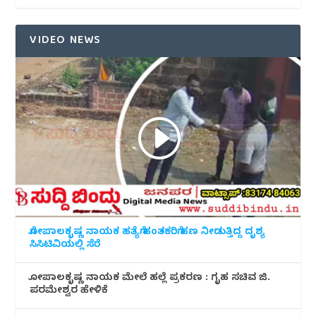
VIDEO NEWS
ಗೋಪಾಲಕೃಷ್ಣ ನಾಯಕ ಹತ್ಯೆಗೆ ಹಂತಕರಿಗೆ ಹಣ ನೀಡುತ್ತಿದ್ದ ದೃಶ್ಯ
ಸಿಸಿಟಿವಿಯಲ್ಲಿ ಸೆರೆ
ಗೋಪಾಲಕೃಷ್ಣ ನಾಯಕ ಮೇಲೆ ಹಲ್ಲೆ ಪ್ರಕರಣ : ಗೃಹ ಸಚಿವ ಜಿ.
ಪರಮೇಶ್ವರ ಹೇಳಿಕೆ