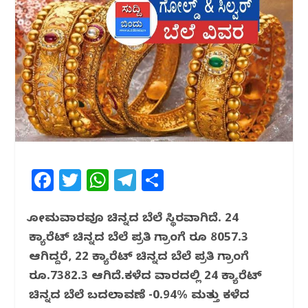
F
T
W
T
S
a
w
h
el
h
c
itt
at
e
ar
ಸೋಮವಾರವೂ ಚಿನ್ನದ ಬೆಲೆ ಸ್ಥಿರವಾಗಿದೆ. 24
ಕ್ಯಾರೆಟ್ ಚಿನ್ನದ ಬೆಲೆ ಪ್ರತಿ ಗ್ರಾಂಗೆ ರೂ 8057.3
e
e
s
g
e
ಆಗಿದ್ದರೆ, 22 ಕ್ಯಾರೆಟ್ ಚಿನ್ನದ ಬೆಲೆ ಪ್ರತಿ ಗ್ರಾಂಗೆ
b
r
A
ra
ರೂ.7382.3 ಆಗಿದೆ.ಕಳೆದ ವಾರದಲ್ಲಿ 24 ಕ್ಯಾರೆಟ್
o
p
m
ಚಿನ್ನದ ಬೆಲೆ ಬದಲಾವಣೆ -0.94% ಮತ್ತು ಕಳೆದ