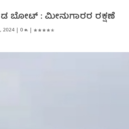
ೊಂಡ ಬೋಟ್ : ಮೀನುಗಾರರ ರಕ್ಷಣೆ
, 2024
|
0
|