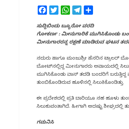
F
T
W
T
S
a
w
h
el
h
c
itt
at
e
ar
ಸುದ್ದಿಬಿಂದು ಬ್ಯೂರೋ ವರದಿ
ಗೋಕರ್ಣ : ಮೀನುಗಾರಿಕೆ ಮುಗಿಸಿಕೊಂಡು ಬಂದರ
e
e
s
g
e
ಮೀನುಗಾರರನ್ನ ರಕ್ಷಣೆ ಮಾಡಿರುವ ಘಟನ ತದಡ
b
r
A
ra
o
p
m
ಸದ್ಗುರು ಹಾಗೂ ಮಂಜುಶ್ರೀ ಹೆಸರಿನ ಟ್ರಾಲರ್ ಬೋಟ
o
p
ಬೋಟ್‌ನಲ್ಲಿದ್ದ ಮೀನುಗಾರರು ಅಪಾಯದಲ್ಲಿ ಸಿಲು
k
ಮುಗಿಸಿಕೊಂಡು ವಾಸ್ ತದಡಿ ಬಂದರಿಗೆ ಬರುತ್ತಿದ್
ತುಂಬಿಕೊಂಡಿರುವ ಹೂಳಿನಲ್ಲಿ ಸಿಲುಕಿಕೊಂಡಿತ್ತು.
ಈ ಪ್ರದೇಶದಲ್ಲಿ ಪ್ರತಿ ಬಾರಿಯೂ ಸಹ ಹೂಳು ತುಂಬ
ಸಿಲುಕುವಂತಾಗಿದೆ. ಹೀಗಾಗಿ ಆದಷ್ಟು ಶೀಘ್ರದಲ್ಲಿ
ಗಮನಿಸಿ