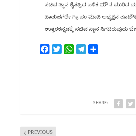
ಸಚಿವ ಸ್ಥಾನ ಕೈತಪ್ಪಿದ ಬಳಿಕ ಮೌನ ಮುರಿದ ಮಂಕಾಳ
ಹಾಡುಹಗಲೇ ಗ್ರಾ.ಪಂ ಮಾಜಿ ಅಧ್ಯಕ್ಷನ ಶೂಟೌ
ಉತ್ತರಕನ್ನಡಕ್ಕೆ ಸಚಿವ ಸ್ಥಾನ ಸಿಗದಿರುವುದು
F
T
W
T
S
a
w
h
el
h
c
itt
at
e
ar
e
e
s
g
e
b
r
A
ra
o
p
m
o
p
SHARE:
k
PREVIOUS