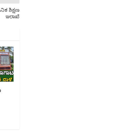
ಕ ಶಿಕ್ಷಣ
ಇಲಾಖೆ
ು
ಿ