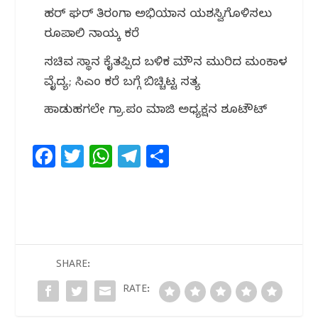
ಹರ್ ಘರ್ ತಿರಂಗಾ ಅಭಿಯಾನ ಯಶಸ್ವಿಗೊಳಿಸಲು
ರೂಪಾಲಿ ನಾಯ್ಕ ಕರೆ
ಸಚಿವ ಸ್ಥಾನ ಕೈತಪ್ಪಿದ ಬಳಿಕ ಮೌನ ಮುರಿದ ಮಂಕಾಳ
ವೈದ್ಯ; ಸಿಎಂ ಕರೆ ಬಗ್ಗೆ ಬಿಚ್ಚಿಟ್ಟ ಸತ್ಯ
ಹಾಡುಹಗಲೇ ಗ್ರಾ.ಪಂ ಮಾಜಿ ಅಧ್ಯಕ್ಷನ ಶೂಟೌಟ್
F
T
W
T
S
a
w
h
el
h
c
itt
at
e
ar
e
e
s
g
e
b
r
A
ra
o
p
m
SHARE:
o
p
RATE:
k