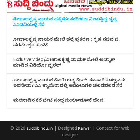
ಗೋಪಾಲಕೃಷ್ಣ ನಾಯಕ ಹತ್ಯೆಗೆ ಹಂತಕರಿಗೆ ಹಣ ನೀಡುತ್ತಿದ್ದ ದೃಶ್ಯ
ಸಿಸಿಟಿವಿಯಲ್ಲಿ ಸೆರೆ
ಗೋಪಾಲಕೃಷ್ಣ ನಾಯಕ ಮೇಲೆ ಹಲ್ಲೆ ಪ್ರಕರಣ : ಗೃಹ ಸಚಿವ ಜಿ.
ಪರಮೇಶ್ವರ ಹೇಳಿಕೆ
Exclusive video/ಗೋಪಾಲಕೃಷ್ಣ ನಾಯಕ ಮೇಲೆ ಅಟ್ಯಾಕ್
ಮಾಡಿದ ವಿಡಿಯೋ ವೈರಲ್
ಗೋಪಾಲಕೃಷ್ಣ ನಾಯಕ ಕೊಲೆ ಯತ್ನ ಕೇಸ್: ಸೂಪಾರಿ ಕೊಟ್ಟವನು
ಇವನೇನಾ? ಸಿಸಿ ಕ್ಯಾಮೆರಾದಲ್ಲಿ ಆರೋಪಿಗಳ ಚಲನವಲನ ಸೆರೆ
ಮಲೆನಾಡಿ‌ನ ಕೆರೆ ಭೇಟೆ ಸಂಭ್ರಮ:ನೋಡೋಕೆ ಚೆಂದ
© 2026
suddibindu.in
| Designed
Karwar
| Contact for web
designe