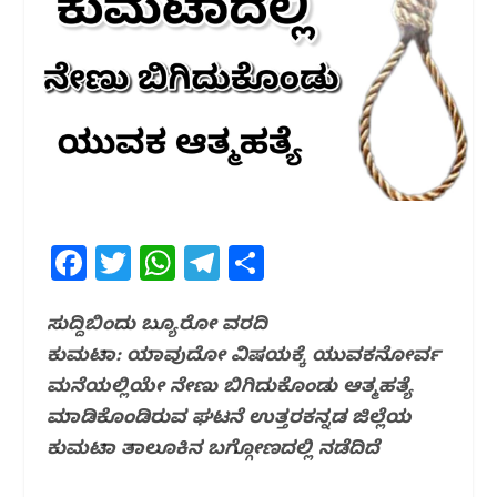
F
T
W
T
S
a
w
h
el
h
c
itt
at
e
ar
ಸುದ್ದಿಬಿಂದು‌ ಬ್ಯೂರೋ ವರದಿ
ಕುಮಟಾ: ಯಾವುದೋ ವಿಷಯಕ್ಕೆ ಯುವಕನೋರ್ವ‌
e
e
s
g
e
ಮನೆಯಲ್ಲಿಯೇ ನೇಣು ಬಿಗಿದುಕೊಂಡು ಆತ್ಮಹತ್ಯೆ
b
r
A
ra
ಮಾಡಿಕೊಂಡಿರುವ ಘಟನೆ ಉತ್ತರಕನ್ನಡ ಜಿಲ್ಲೆಯ
o
p
m
ಕುಮಟಾ ತಾಲೂಕಿನ ಬಗ್ಗೋಣದಲ್ಲಿ ನಡೆದಿದೆ
o
p