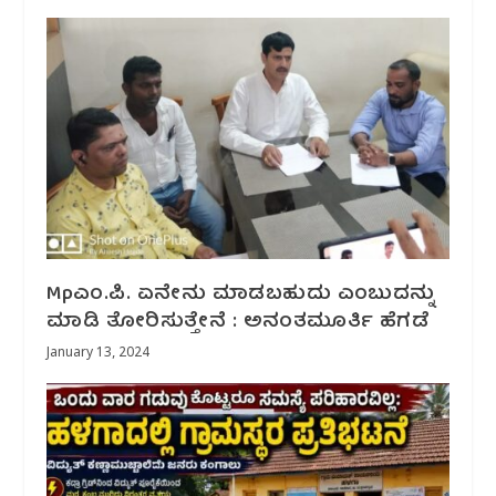
Mpಎಂ.ಪಿ. ಏನೇನು ಮಾಡಬಹುದು ಎಂಬುದನ್ನು
ಮಾಡಿ ತೋರಿಸುತ್ತೇನೆ : ಅನಂತಮೂರ್ತಿ ಹೆಗಡೆ
January 13, 2024