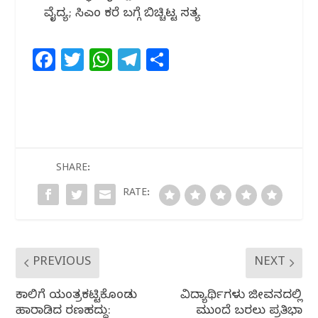
ವೈದ್ಯ; ಸಿಎಂ ಕರೆ ಬಗ್ಗೆ ಬಿಚ್ಚಿಟ್ಟ ಸತ್ಯ
F
T
W
T
S
a
w
h
el
h
c
itt
at
e
ar
e
e
s
g
e
b
r
A
ra
o
p
m
SHARE:
o
p
RATE:
k
PREVIOUS
NEXT
ಕಾಲಿಗೆ ಯಂತ್ರಕಟ್ಟಿಕೊಂಡು
ವಿದ್ಯಾರ್ಥಿಗಳು ಜೀವನದಲ್ಲಿ
ಹಾರಾಡಿದ‌ ರಣಹದ್ದು:
ಮುಂದೆ ಬರಲು ಪ್ರತಿಭಾ