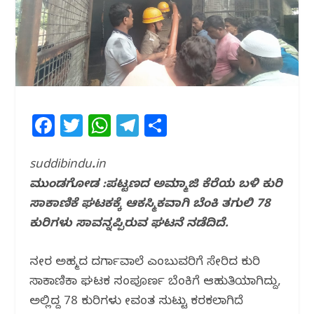
F
T
W
T
S
a
w
h
el
h
c
itt
at
e
ar
suddibindu.in
ಮುಂಡಗೋಡ :ಪಟ್ಟಣದ ಅಮ್ಮಾಜಿ ಕೆರೆಯ ಬಳಿ ಕುರಿ
e
e
s
g
e
ಸಾಕಾಣಿಕೆ ಘಟಕಕ್ಕೆ ಆಕಸ್ಮಿಕವಾಗಿ ಬೆಂಕಿ ತಗುಲಿ 78
b
r
A
ra
ಕುರಿಗಳು ಸಾವನ್ನಪ್ಪಿರುವ ಘಟನೆ ನಡೆದಿದೆ.
o
p
m
o
p
ನಜೀರ ಅಹ್ಮದ ದರ್ಗಾವಾಲೆ ಎಂಬುವರಿಗೆ ಸೇರಿದ ಕುರಿ
k
ಸಾಕಾಣಿಕಾ ಘಟಕ ಸಂಪೂರ್ಣ ಬೆಂಕಿಗೆ ಆಹುತಿಯಾಗಿದ್ದು,
ಅಲ್ಲಿದ್ದ 78 ಕುರಿಗಳು ಜೀವಂತ ಸುಟ್ಟು ಕರಕಲಾಗಿದೆ