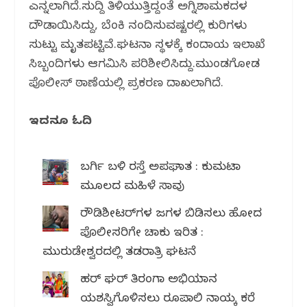
ಎನ್ನಲಾಗಿದೆ.ಸುದ್ದಿ ತಿಳಿಯುತ್ತಿದ್ದಂತೆ ಅಗ್ನಿಶಾಮಕದಳ
ದೌಡಾಯಿಸಿದ್ದು, ಬೆಂಕಿ ನಂದಿಸುವಷ್ಟರಲ್ಲಿ ಕುರಿಗಳು
ಸುಟ್ಟು ಮೃತಪಟ್ಟಿವೆ.ಘಟನಾ ಸ್ಥಳಕ್ಕೆ ಕಂದಾಯ ಇಲಾಖೆ
ಸಿಬ್ಬಂದಿಗಳು ಆಗಮಿಸಿ ಪರಿಶೀಲಿಸಿದ್ದು.ಮುಂಡಗೋಡ
ಪೊಲೀಸ್ ಠಾಣೆಯಲ್ಲಿ ಪ್ರಕರಣ ದಾಖಲಾಗಿದೆ.
ಇದನ್ನೂ ಓದಿ
ಬರ್ಗಿ ಬಳಿ ರಸ್ತೆ ಅಪಘಾತ : ಕುಮಟಾ
ಮೂಲದ ಮಹಿಳೆ ಸಾವು
ರೌಡಿಶೀಟರ್‌ಗಳ ಜಗಳ ಬಿಡಿಸಲು ಹೋದ
ಪೊಲೀಸರಿಗೇ ಚಾಕು ಇರಿತ :
ಮುರುಡೇಶ್ವರದಲ್ಲಿ ತಡರಾತ್ರಿ ಘಟನೆ
ಹರ್ ಘರ್ ತಿರಂಗಾ ಅಭಿಯಾನ
ಯಶಸ್ವಿಗೊಳಿಸಲು ರೂಪಾಲಿ ನಾಯ್ಕ ಕರೆ