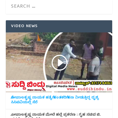
VIDEO NEWS
ಗೋಪಾಲಕೃಷ್ಣ ನಾಯಕ ಹತ್ಯೆಗೆ ಹಂತಕರಿಗೆ ಹಣ ನೀಡುತ್ತಿದ್ದ ದೃಶ್ಯ
ಸಿಸಿಟಿವಿಯಲ್ಲಿ ಸೆರೆ
ಗೋಪಾಲಕೃಷ್ಣ ನಾಯಕ ಮೇಲೆ ಹಲ್ಲೆ ಪ್ರಕರಣ : ಗೃಹ ಸಚಿವ ಜಿ.