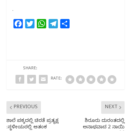
.
F
T
W
T
S
a
w
h
el
h
c
itt
at
e
ar
e
e
s
g
e
b
r
A
ra
o
p
m
SHARE:
o
p
RATE:
k
PREVIOUS
NEXT
ಶಾಲೆ ಪಕ್ಕದಲ್ಲಿ ಚಿರತೆ ಪ್ರತ್ಯಕ್ಷ
ಶಿರೂರು ದುರಂತದಲ್ಲಿ
:ಸ್ಥಳೀಯರಲ್ಲಿ ಆತಂಕ
ಅನಾಥವಾದ 2 ನಾಯಿ