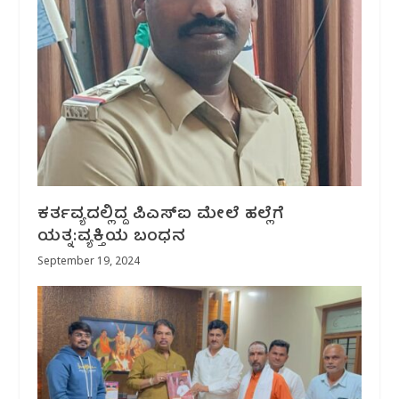
ಕರ್ತವ್ಯದಲ್ಲಿದ್ದ ಪಿಎಸ್ಐ ಮೇಲೆ ಹಲ್ಲೆಗೆ
ಯತ್ನ:ವ್ಯಕ್ತಿಯ ಬಂಧನ
September 19, 2024