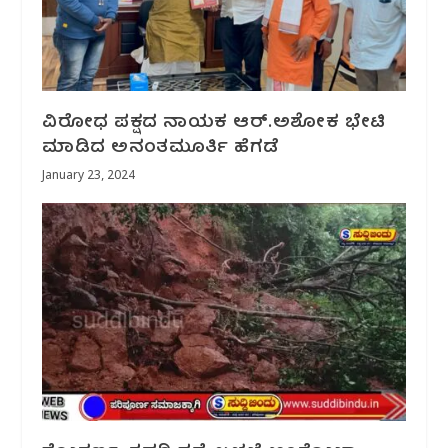
ವಿರೋಧ ಪಕ್ಷದ ನಾಯಕ‌ ಆರ್.‌ಅಶೋಕ ಭೇಟಿ‌
ಮಾಡಿದ ಅನಂತಮೂರ್ತಿ ಹೆಗಡೆ
January 23, 2024