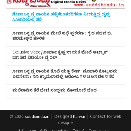
ಗೋಪಾಲಕೃಷ್ಣ ನಾಯಕ ಹತ್ಯೆಗೆ ಹಂತಕರಿಗೆ ಹಣ ನೀಡುತ್ತಿದ್ದ ದೃಶ್ಯ
ಸಿಸಿಟಿವಿಯಲ್ಲಿ ಸೆರೆ
ಗೋಪಾಲಕೃಷ್ಣ ನಾಯಕ ಮೇಲೆ ಹಲ್ಲೆ ಪ್ರಕರಣ : ಗೃಹ ಸಚಿವ ಜಿ.
ಪರಮೇಶ್ವರ ಹೇಳಿಕೆ
Exclusive video/ಗೋಪಾಲಕೃಷ್ಣ ನಾಯಕ ಮೇಲೆ ಅಟ್ಯಾಕ್
ಮಾಡಿದ ವಿಡಿಯೋ ವೈರಲ್
ಗೋಪಾಲಕೃಷ್ಣ ನಾಯಕ ಕೊಲೆ ಯತ್ನ ಕೇಸ್: ಸೂಪಾರಿ ಕೊಟ್ಟವನು
ಇವನೇನಾ? ಸಿಸಿ ಕ್ಯಾಮೆರಾದಲ್ಲಿ ಆರೋಪಿಗಳ ಚಲನವಲನ ಸೆರೆ
ಮಲೆನಾಡಿ‌ನ ಕೆರೆ ಭೇಟೆ ಸಂಭ್ರಮ:ನೋಡೋಕೆ ಚೆಂದ
© 2026
suddibindu.in
| Designed
Karwar
| Contact for web
designe