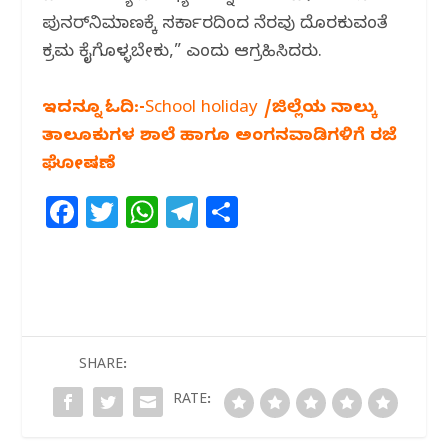
ಪುನರ್‌ನಿಮಾಣಕ್ಕೆ ಸರ್ಕಾರದಿಂದ ನೆರವು ದೊರಕುವಂತೆ
ಕ್ರಮ ಕೈಗೊಳ್ಳಬೇಕು,” ಎಂದು ಆಗ್ರಹಿಸಿದರು.
ಇದನ್ನೂ ಓದಿ:-School holiday /ಜಿಲ್ಲೆಯ ನಾಲ್ಕು
ತಾಲೂಕುಗಳ ಶಾಲೆ ಹಾಗೂ ಅಂಗನವಾಡಿಗಳಿಗೆ ರಜೆ
ಘೋಷಣೆ
F
T
W
T
S
a
w
h
el
h
c
itt
at
e
ar
e
e
s
g
e
b
r
A
ra
o
p
m
SHARE:
o
p
RATE:
k