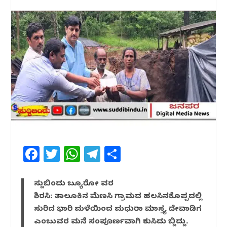
F
T
W
T
S
a
w
h
el
h
c
itt
at
e
ar
ಸುದ್ದಿಬಿಂದು ಬ್ಯೂರೋ ವರದಿ
e
e
s
g
e
ಶಿರಸಿ: ತಾಲೂಕಿನ ಮೆಣಸಿ ಗ್ರಾಮದ ಹಲಸಿನಕೊಪ್ಪದಲ್ಲಿ
ಸುರಿದ ಭಾರಿ ಮಳೆಯಿಂದ ಮಧುರಾ ಮಾಸ್ತ್ಯ ದೇವಾಡಿಗ
b
r
A
ra
ಎಂಬುವರ ಮನೆ ಸಂಪೂರ್ಣವಾಗಿ ಕುಸಿದು ಬಿದ್ದಿದ್ದು.