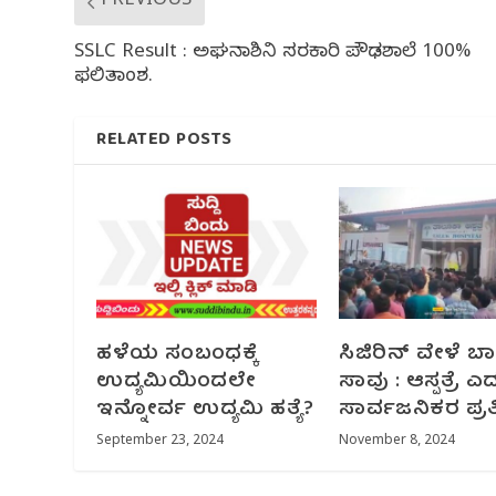
PREVIOUS
SSLC Result : ಅಘನಾಶಿನಿ ಸರಕಾರಿ ಪ್ರೌಢಶಾಲೆ 100%
ಫಲಿತಾಂಶ.
RELATED POSTS
ಹಳೆಯ ಸಂಬಂಧಕ್ಕೆ
ಸಿಜಿರಿನ್ ವೇಳೆ ಬ
ಉದ್ಯಮಿಯಿಂದಲೇ
ಸಾವು : ಆಸ್ಪತ್ರೆ ಎ
ಇನ್ನೋರ್ವ ಉದ್ಯಮಿ ಹತ್ಯೆ?
ಸಾರ್ವಜನಿಕರ ಪ್ರ
September 23, 2024
November 8, 2024