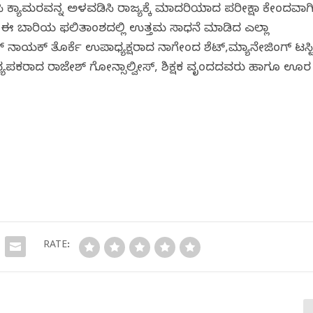
ಸಿ ಕ್ಯಾಮರವನ್ನ ಅಳವಡಿಸಿ ರಾಜ್ಯಕ್ಕೆ ಮಾದರಿಯಾದ ಪರೀಕ್ಷಾ ಕೇಂದ್ರವಾಗ
ತ್ತು. ಈ ಬಾರಿಯ ಫಲಿತಾಂಶದಲ್ಲಿ ಉತ್ತಮ ಸಾಧನೆ ಮಾಡಿದ ಎಲ್ಲಾ
 ನಾಯಕ್ ತೊರ್ಕೆ ಉಪಾಧ್ಯಕ್ಷರಾದ ನಾಗೇಂದ್ರ ಶೆಟ್,ಮ್ಯಾನೇಜಿಂಗ್ ಟ್ರಸ್ಟ
ದ್ಯಪಕರಾದ ರಾಜೇಶ್ ಗೋನ್ಸಾಲ್ವೀಸ್, ಶಿಕ್ಷಕ ವೃಂದದವರು ಹಾಗೂ ಊರ
RATE: