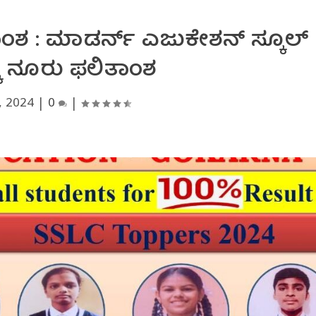
ಾಂಶ : ಮಾಡರ್ನ್ ಎಜುಕೇಶನ್ ಸ್ಕೂಲ್
ಕೆ ನೂರು ಫಲಿತಾಂಶ
, 2024
|
0
|