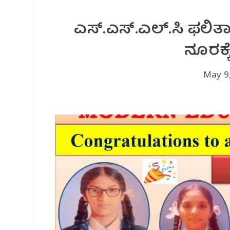
ಎಸ್.ಎಸ್.ಎಲ್.ಸಿ ಫಲಿತ
ನೂರಕ್
May 9