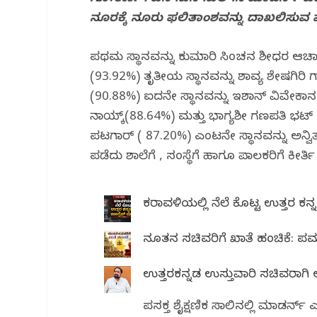
e
e
s
g
e
ನೂರಕ್ಕೆ ನೂರು ಫಲಿತಾಂಶವನ್ನು ದಾಖಲಿಸುವ ಮ
b
r
A
ra
o
p
m
ಪ್ರಥಮ ಸ್ಥಾನವನ್ನು ಕುಮಾರಿ ಸಿಂಚನ ಶ್ರೀಧರ ಆಚಾರಿ
o
p
(93.92%) ತೃತೀಯ ಸ್ಥಾನವನ್ನು ಶ್ರಾವ್ಯ ಶೇಷಗಿರಿ ಗಾಂ
k
(90.88%) ಐದನೇ ಸ್ಥಾನವನ್ನು ಇಶಾನ್ ವಿವೇಕಾ
ನಾಯ್ಕ್(88.64%) ಮತ್ತು ಭಾಗ್ಯಶ್ರೀ ಗಣಪತಿ ಭಟ
ಪಟಗಾರ್ ( 87.20%) ಎಂಟನೇ ಸ್ಥಾನವನ್ನು ಅನ್ವ
ಪಡೆದು ಶಾಲೆಗೆ , ಸಂಸ್ಥೆಗೆ ಹಾಗೂ ಪಾಲಕರಿಗೆ ಕೀರ್ತಿ 
ಕರಾವಳಿಯಲ್ಲಿ ನೆಲೆ ಕೊಟ್ಟ ಉತ್ತರ ಕನ್ನಡ
ನೂತನ ಸಚಿವರಿಗೆ ಖಾತೆ ಹಂಚಿಕೆ: ಪ್ರ
ಉತ್ತರಕನ್ನಡ ಉಸ್ತುವಾರಿ ಸಚಿವರಾಗಿ 
ಪ್ರಸಕ್ತ ಶೈಕ್ಷಣಿಕ ಸಾಲಿನಲ್ಲಿ ಮಾಡರ