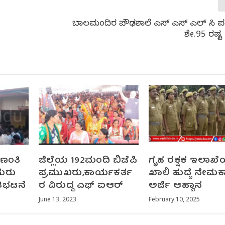
ಬಾಲಮಂದಿರ ಪ್ರೌಢಶಾಲೆ ಎಸ್ ಎಸ್ ಎಲ್ ಸಿ ಪರೀ
ಶೇ.95 ರಷ್
ಾಣಂತಿ
ಜಿಲ್ಲೆಯ 192ಮಂದಿ ಬಿಜೆಪಿ
ಗೃಹ ರಕ್ಷಕ ಇಲಾಖೆಯ
ದುರು
ಪ್ರಮುಖರು,‌ಕಾರ್ಯಕರ್ತ
ಖಾಲಿ ಹುದ್ದೆ ನೇಮಕಾ
ತಿಭಟನೆ
ರ ವಿರುದ್ಧ ಎಫ್ ಐಆರ್
ಅರ್ಜಿ ಆಹ್ವಾನ
June 13, 2023
February 10, 2025