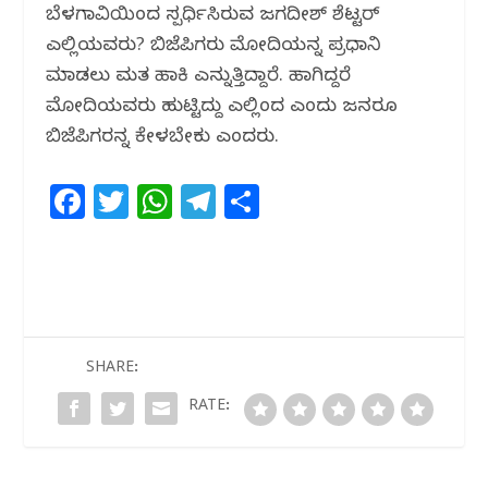
ಬೆಳಗಾವಿಯಿಂದ ಸ್ಪರ್ಧಿಸಿರುವ ಜಗದೀಶ್ ಶೆಟ್ಟರ್
ಎಲ್ಲಿಯವರು? ಬಿಜೆಪಿಗರು ಮೋದಿಯನ್ನ ಪ್ರಧಾನಿ
ಮಾಡಲು ಮತ ಹಾಕಿ ಎನ್ನುತ್ತಿದ್ದಾರೆ. ಹಾಗಿದ್ದರೆ
ಮೋದಿಯವರು ಹುಟ್ಟಿದ್ದು ಎಲ್ಲಿಂದ ಎಂದು ಜನರೂ
ಬಿಜೆಪಿಗರನ್ನ ಕೇಳಬೇಕು ಎಂದರು.
F
T
W
T
S
a
w
h
el
h
c
itt
at
e
ar
e
e
s
g
e
b
r
A
ra
o
p
m
SHARE:
o
p
RATE:
k