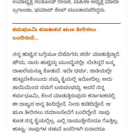
ಉಪಾಧ್ಯಕ್ಷ ಸಂತೋಷ್ ರೇಣಕೆ, ಮಹಿಳಾ ಅಧ್ಯಕ್ಷೆ ಮಾಲಾ
ಬ್ರಗಾಂಜಾ, ಫಯಾಜ್ ಶೇಖ್ ಮುಂತಾದವರಿದ್ದರು.
ಕರ್ಮಭೂಮಿ ಕರ್ನಾಟಕದ ಋಣ ತೀರಿಸಲು
ಬಂದಿರುವೆ…
ನನ್ನ ಹುಟ್ಟಿನ ಬಗ್ಗೆಯೂ ಬಿಜೆಪಿಗರು ಚರ್ಚೆ ಮಾಡುತ್ತಿದ್ದಾರೆ.
ಹೌದು, ನಾನು ಹುಟ್ಟಿದ್ದು ಮುಂಬೈನಲ್ಲೇ. ಬೇಕಿದ್ದರೆ ಜನ್ಮ
ದಾಖಲೆಯನ್ನೂ ಕೊಡುವೆ. ಇದೇ ಧರ್ಮ, ಜಾತಿಯಲ್ಲೇ
ಹುಟ್ಟಬೇಕೆಂಬುದು ನಮ್ಮ ಕೈಯಲ್ಲಿ ಇರೋದಿಲ್ಲ; ಅದು
ತಾಯಿಯಿಂದ ನಮಗೆ ಬರುವಂಥದ್ದು. ಆದರೆ ನನ್ನ
ಕರ್ಮಭೂಮಿ, ಕೆಲಸ ಮಾಡುತ್ತಿರುವುದು ಕರ್ನಾಟಕದಲ್ಲಿ.
ಈ ರಾಜ್ಯದ ಅನ್ನ ತಿಂದಿದ್ದೇನೆ, ನೀರು ಕುಡಿದಿದ್ದೇನೆ. ಆ
ಋಣ ತೀರಿಸಲು ಸಮಾಜಸೇವೆಗೆ ಬಂದಿದ್ದೇನೆ. ಸಾವು
ಕೂಡ ನನ್ನ ಕೈಯಲ್ಲಿಲ್ಲ, ಎಲ್ಲಿ ಸಾಯುತ್ತೇನೆಂದೂ ಗೊತ್ತಿಲ್ಲ.
ಹುಟ್ಟು- ಸಾವುಗಳ ನಡುವೆ ಜನರಿಗಾಗಿ ಏನಾದರೂ