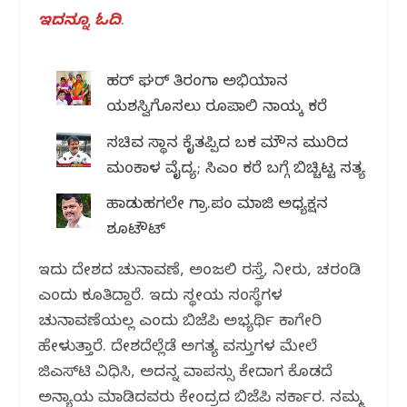
ಇದನ್ನೂ ಓದಿ
.
ಹರ್ ಘರ್ ತಿರಂಗಾ ಅಭಿಯಾನ
ಯಶಸ್ವಿಗೊಳಿಸಲು ರೂಪಾಲಿ ನಾಯ್ಕ ಕರೆ
ಸಚಿವ ಸ್ಥಾನ ಕೈತಪ್ಪಿದ ಬಳಿಕ ಮೌನ ಮುರಿದ
ಮಂಕಾಳ ವೈದ್ಯ; ಸಿಎಂ ಕರೆ ಬಗ್ಗೆ ಬಿಚ್ಚಿಟ್ಟ ಸತ್ಯ
ಹಾಡುಹಗಲೇ ಗ್ರಾ.ಪಂ ಮಾಜಿ ಅಧ್ಯಕ್ಷನ
ಶೂಟೌಟ್
ಇದು ದೇಶದ ಚುನಾವಣೆ, ಅಂಜಲಿ ರಸ್ತೆ,‌ ನೀರು, ಚರಂಡಿ
ಎಂದು ಕೂತಿದ್ದಾರೆ. ಇದು ಸ್ಥಳೀಯ ಸಂಸ್ಥೆಗಳ
ಚುನಾವಣೆಯಲ್ಲ ಎಂದು ಬಿಜೆಪಿ ಅಭ್ಯರ್ಥಿ ಕಾಗೇರಿ
ಹೇಳುತ್ತಾರೆ. ದೇಶದೆಲ್ಲೆಡೆ ಅಗತ್ಯ ವಸ್ತುಗಳ ಮೇಲೆ
ಜಿಎಸ್‌ಟಿ ವಿಧಿಸಿ, ಅದನ್ನ ವಾಪಸ್ಸು ಕೇಳಿದಾಗ ಕೊಡದೆ
ಅನ್ಯಾಯ ಮಾಡಿದವರು ಕೇಂದ್ರದ ಬಿಜೆಪಿ ಸರ್ಕಾರ. ನಮ್ಮ