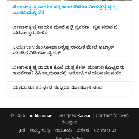
ಗೋಪಾಲಕೃಷ್ಣ ನಾಯಕ ಹತ್ಯೆಗೆ ಹಂತಕರಿಗೆ ಹಣ ನೀಡುತ್ತಿದ್ದ ದೃಶ್ಯ
ಸಿಸಿಟಿವಿಯಲ್ಲಿ ಸೆರೆ
ಗೋಪಾಲಕೃಷ್ಣ ನಾಯಕ ಮೇಲೆ ಹಲ್ಲೆ ಪ್ರಕರಣ : ಗೃಹ ಸಚಿವ ಜಿ.
ಪರಮೇಶ್ವರ ಹೇಳಿಕೆ
Exclusive video/ಗೋಪಾಲಕೃಷ್ಣ ನಾಯಕ ಮೇಲೆ ಅಟ್ಯಾಕ್
ಮಾಡಿದ ವಿಡಿಯೋ ವೈರಲ್
ಗೋಪಾಲಕೃಷ್ಣ ನಾಯಕ ಕೊಲೆ ಯತ್ನ ಕೇಸ್: ಸೂಪಾರಿ ಕೊಟ್ಟವನು
ಇವನೇನಾ? ಸಿಸಿ ಕ್ಯಾಮೆರಾದಲ್ಲಿ ಆರೋಪಿಗಳ ಚಲನವಲನ ಸೆರೆ
ಮಲೆನಾಡಿ‌ನ ಕೆರೆ ಭೇಟೆ ಸಂಭ್ರಮ:ನೋಡೋಕೆ ಚೆಂದ
© 2026
suddibindu.in
| Designed
Karwar
| Contact for web
designe
ಕ್ರೀಡೆ
ರಾಜ್ಯ ಸುದ್ದಿ
ರಾಜಕೀಯ
ವಿಶೇಷ
Contact us