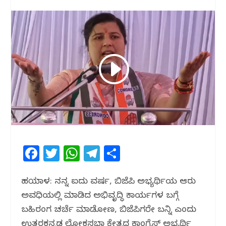
F
T
W
T
S
a
w
h
el
h
c
itt
at
e
ar
ಹಳಿಯಾಳ: ನನ್ನ ಐದು ವರ್ಷ, ಬಿಜೆಪಿ ಅಭ್ಯರ್ಥಿಯ ಆರು
ಅವಧಿಯಲ್ಲಿ ಮಾಡಿದ ಅಭಿವೃದ್ಧಿ ಕಾರ್ಯಗಳ ಬಗ್ಗೆ
e
e
s
g
e
ಬಹಿರಂಗ ಚರ್ಚೆ ಮಾಡೋಣ, ಬಿಜೆಪಿಗರೇ ಬನ್ನಿ ಎಂದು
b
r
A
ra
ಉತ್ತರಕನ್ನಡ ಲೋಕಸಭಾ ಕ್ಷೇತ್ರದ ಕಾಂಗ್ರೆಸ್ ಅಭ್ಯರ್ಥಿ