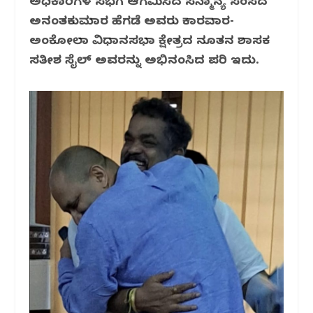
ಅಧಿಕಾರಿಗಳ ಸಭೆಗೆ ಆಗಮಿಸಿದ ಸನ್ಮಾನ್ಯ ಸಂಸದ
b
r
A
ra
ಅನಂತಕುಮಾರ ಹೆಗಡೆ ಅವರು ಕಾರವಾರ-
o
p
m
ಅಂಕೋಲಾ ವಿಧಾನಸಭಾ ಕ್ಷೇತ್ರದ ನೂತನ ಶಾಸಕ
o
p
ಸತೀಶ ಸೈಲ್ ಅವರನ್ನು ಅಭಿನಂದಿಸಿದ ಪರಿ ಇದು.
k