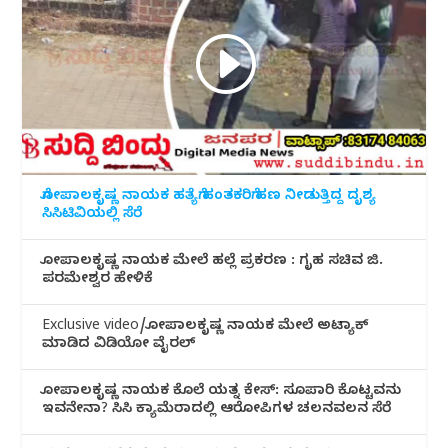
ಗೋಪಾಲಕೃಷ್ಣ ನಾಯಕ ಹತ್ಯೆಗೆ ಹಂತಕರಿಗೆ ಹಣ ನೀಡುತ್ತಿದ್ದ ದೃಶ್ಯ
ಸಿಸಿಟಿವಿಯಲ್ಲಿ ಸೆರೆ
ಗೋಪಾಲಕೃಷ್ಣ ನಾಯಕ ಮೇಲೆ ಹಲ್ಲೆ ಪ್ರಕರಣ : ಗೃಹ ಸಚಿವ ಜಿ.
ಪರಮೇಶ್ವರ ಹೇಳಿಕೆ
Exclusive video/ಗೋಪಾಲಕೃಷ್ಣ ನಾಯಕ ಮೇಲೆ ಅಟ್ಯಾಕ್
ಮಾಡಿದ ವಿಡಿಯೋ ವೈರಲ್
ಗೋಪಾಲಕೃಷ್ಣ ನಾಯಕ ಕೊಲೆ ಯತ್ನ ಕೇಸ್: ಸೂಪಾರಿ ಕೊಟ್ಟವನು
ಇವನೇನಾ? ಸಿಸಿ ಕ್ಯಾಮೆರಾದಲ್ಲಿ ಆರೋಪಿಗಳ ಚಲನವಲನ ಸೆರೆ