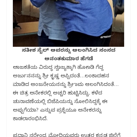
ಸತೀಶ ಸೈಲ್ ಅವರನ್ನು ಆಲಂಗಿಸಿದ ಸಂಸದ
ಅನಂತಕುಮಾರ ಹೆಗಡೆ
ಅರಾಜಕತೆಯ ವಿರುದ್ಧ ಸ್ವರಾಜ್ಯಕ್ಕಾಗಿ ಹೋರಾಡಿ ಗೆದ್ದ
ಅರ್ಜುನನನ್ನು ಶ್ರೀ ಕೃಷ್ಣ ಅಪ್ಪಿದಂತೆ…ಲಂಕಾದಹನ
ಮಾಡಿದ ಆಂಜನೇಯನನ್ನು ಶ್ರೀ ರಾಮ‌ ಆಲಂಗಿಸಿದಂತೆ…
ಈ ಚಿತ್ರ ಅನೇಕರಲ್ಲಿ ಅಚ್ಚರಿ ಹುಟ್ಟಿಸಿದ್ದು, ಕಳೆದ
ಚುನಾವಣೆಯಲ್ಲಿ ಬಿಜೆಪಿಯನ್ನು ಸೋಲಿಸಿದ್ದಕ್ಕೆ ಈ
ಅಪ್ಪುಗೆಯಾ? ಎನ್ನುವ ಪ್ರಶ್ನೆಯೂ ಅನೇಕರನ್ನು
ಕಾಡಲಾರಂಭಿಸಿದೆ.
ಪ್ರಧಾನಿ ನರೇಂದ್ರ ಮೋದಿಯವರು ಉತ್ತರ ಕನ್ನಡ ಜಿಲ್ಲೆಗೆ