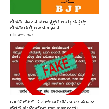
ಬಿಜೆಪಿ ನೂತನ ಜಿಲ್ಲಾಧ್ಯಕ್ಷರ‌ ಆಯ್ಕೆ ಬೆನ್ನಲ್ಲೇ
ಬಿಜೆಪಿಯಲ್ಲಿ ಅಸಮಾಧಾನ.
February 9, 2024
BJP‘ಬಿಜೆಪಿಗೆ ಮತ ಚಲಾಯಿಸಿ’ ಎಂದು ಸಂಸದ
ಹೆಗಡೆ ಹೇಳಿಲ್ಲವೆಂದ ಆಪ್ತ ಸಹಾಯಕ!