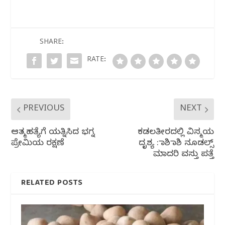
e
e
s
g
e
b
r
A
ra
o
p
m
SHARE:
o
p
RATE:
k
PREVIOUS
NEXT
ಆತ್ಮಹತ್ಯೆಗೆ ಯತ್ನಿಸಿದ ಭಗ್ನ
ಕಡಲತೀರದಲ್ಲಿ ವಿಸ್ಮಯ
ಪ್ರೇಮಿಯ ರಕ್ಷಣೆ
ದೃಶ್ಯ : ರಾಶಿ ರಾಶಿ ನೂಡಲ್ಸ್
ಮಾದರಿ ವಸ್ತು ಪತ್ತೆ
RELATED POSTS