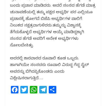
ಬಂದು ಪ್ರಚಾರ ಮಾಡಿದರು. ಆದರೆ ಸಂಸದ ಹೆಗಡೆ ಮಾತ್ರ
ಚುನಾವಣೆಯಲ್ಲಿ ತಮ್ಮ ಪಕ್ಷದ ಅಭ್ಯರ್ಥಿ ಪರ ಎಲ್ಲಿಯೂ
ಪ್ರಚಾರಕ್ಕೆ ಹೋಗದೆ ಬಿಜೆಪಿ ಅಭ್ಯರ್ಥಿಗಳ ಪಾಲಿಗೆ
ನಿಲುಕದ ನಕ್ಷತ್ರವಾಗುಳಿದರು.ತಮ್ಮನ್ನು ವಿಶ್ವಾಸಕ್ಕೆ
ತೆಗೆದುಕೊಳ್ಳದೆ ಅಭ್ಯರ್ಥಿಗಳ ಆಯ್ಕೆ ಮಾಡಿದ್ದಕ್ಕಾಗಿ
ಸಂಸದ ಹೆಗಡೆ ಅವರಿಗೆ ಅನೇಕ ಅಭ್ಯರ್ಥಿಗಳು
ಸೋಲಬೇಕಿತ್ತು.
ಅದರಲ್ಲಿ ಕಾರವಾರದ ರೂಪಾಲಿ ಕೂಡ ಒಬ್ಬರು.
ಹಾಗಾಗಿಯೇ ಸಂಸದರು ರೂಪಾಲಿ ವಿರುದ್ಧ ಗೆದ್ದ ಸೈಲ್
ಅವರನ್ನು ಬಿಗಿದಪ್ಪಿಕೊಂಡರು ಎಂದು
ವಿಶ್ಲೇಷಿಸಲಾಗುತ್ತಿದೆ….
F
T
W
T
S
a
w
h
el
h
c
itt
at
e
ar