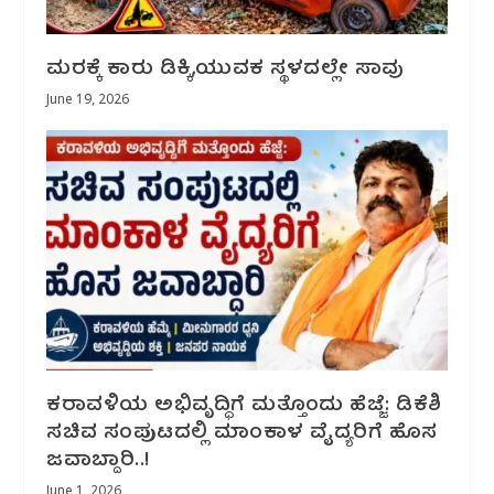
ಮರಕ್ಕೆ ಕಾರು ಡಿಕ್ಕಿ,ಯುವಕ ಸ್ಥಳದಲ್ಲೇ ಸಾವು
June 19, 2026
ಕರಾವಳಿಯ ಅಭಿವೃದ್ಧಿಗೆ ಮತ್ತೊಂದು ಹೆಜ್ಜೆ: ಡಿಕೆಶಿ
ಸಚಿವ ಸಂಪುಟದಲ್ಲಿ ಮಾಂಕಾಳ ವೈದ್ಯರಿಗೆ ಹೊಸ
ಜವಾಬ್ದಾರಿ..!
June 1, 2026