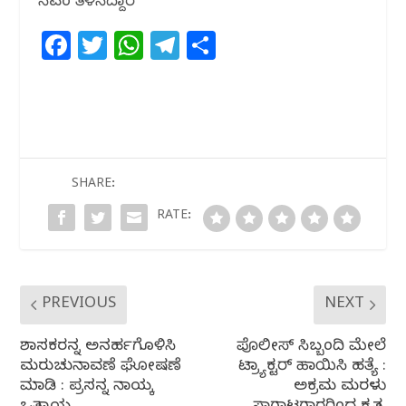
ಸಿಎಂ ತಿಳಿಸಿದ್ದಾರೆ
F
T
W
T
S
a
w
h
el
h
c
itt
at
e
ar
e
e
s
g
e
b
r
A
ra
o
p
m
SHARE:
o
p
RATE:
k
PREVIOUS
NEXT
ಶಾಸಕರನ್ನ ಅನರ್ಹ‌ಗೊಳಿಸಿ
ಪೊಲೀಸ್ ಸಿಬ್ಬಂದಿ ಮೇಲೆ
ಮರುಚುನಾವಣೆ ಘೋಷಣೆ
ಟ್ರ್ಯಾಕ್ಟರ್ ಹಾಯಿಸಿ ಹತ್ಯೆ :
‌ಮಾಡಿ : ಪ್ರಸನ್ನ ನಾಯ್ಕ
ಅಕ್ರಮ‌ ಮರಳು