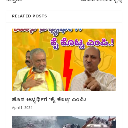
ಒತ್ತಾಯ
ಸಾಗಾಟಗಾರರಿಂದ ಕೃತ್ಯ
RELATED POSTS
ಹೊಸ ಅಭ್ಯರ್ಥಿಗೆ ‘ಕೈ ಕೊಟ್ಟ’ ಎಂಪಿ.!
April 1, 2024