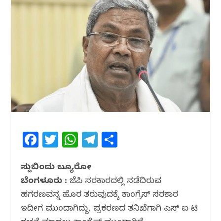
F
T
W
T
S
a
w
h
el
h
c
itt
at
e
ar
ಸುದ್ದಿಬಿಂದು ಬ್ಯೂರೋ
ಬೆಂಗಳೂರು :
e
e
ಬಿಜೆಪಿ ಸರಕಾರದಲ್ಲಿ‌‌ ನಡೆದಿರುವ
s
g
e
ಹಗರಣವನ್ನ ಹೊರ ‌ತರುವುದಕ್ಕೆ ಕಾಂಗ್ರೆಸ್ ಸರಕಾರ
b
r
A
ra
‌ಇದೀಗ ಮುಂದಾಗಿದ್ದು, ಪ್ರಕರಣದ ತನಿಖೆಗಾಗಿ ಎಸ್ ಐ ಟಿ
o
p
m