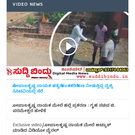
VIDEO NEWS
ಗೋಪಾಲಕೃಷ್ಣ ನಾಯಕ ಹತ್ಯೆಗೆ ಹಂತಕರಿಗೆ ಹಣ ನೀಡುತ್ತಿದ್ದ ದೃಶ್ಯ
ಸಿಸಿಟಿವಿಯಲ್ಲಿ ಸೆರೆ
ಗೋಪಾಲಕೃಷ್ಣ ನಾಯಕ ಮೇಲೆ ಹಲ್ಲೆ ಪ್ರಕರಣ : ಗೃಹ ಸಚಿವ ಜಿ.
ಪರಮೇಶ್ವರ ಹೇಳಿಕೆ
Exclusive video/ಗೋಪಾಲಕೃಷ್ಣ ನಾಯಕ ಮೇಲೆ ಅಟ್ಯಾಕ್
ಮಾಡಿದ ವಿಡಿಯೋ ವೈರಲ್