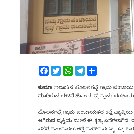
F
T
W
T
S
a
w
h
el
h
c
itt
at
e
ar
ಕುಮಟಾ
: ತಾಲೂಕಿನ ಹೊಲನಗದ್ದೆ ಗ್ರಾಮ ಪಂಚ
ಮಾಡಿರುವ ಘಟನೆ ಹೊಲನಗದ್ದೆ ಗ್ರಾಮ ಪಂಚಾಯತ್ ಎ
e
e
s
g
e
b
r
A
ra
ಹೊಲನಗದ್ದೆ ಗ್ರಾಮ ಪಂಚಾಯತದ ಕಡ್ಲೆ ವ್ಯಾಪ್ತ
o
p
m
ಆಗಿರುವ ವ್ಯಕ್ತಿಯ ಮೇಲೆ ಈ ಕೃತ್ಯ ಎಸೆಗಲಾಗಿದೆ
o
p
ಸಭೆಗೆ ಹಾಜರಾಗಲು ಕಡ್ಲೆ ವಾರ್ಡ್ ಸದಸ್ಯ ತನ್ನ ಕಾರಲ್ಲಿ