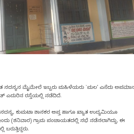
ಾಯತ ಸದಸ್ಯನ ಮೈಮೇಲೆ ಇಬ್ಬರು ಮಹಿಳೆಯರು `ಮಲ’ ಎಸೆದು ಅಪಮಾ
ದುರಿನ ರಸ್ತೆಯಲ್ಲಿ ನಡೆದಿದೆ.
ಿಯ ಸದಸ್ಯ, ಕುಮಟಾ ಶಾಸಕರ ಆಪ್ತ ಹಾಗೂ ಖ್ಯಾತ ಉದ್ಯಮಿಯೂ
. ಇಂದು (ಶನಿವಾರ) ಗ್ರಾಮ ಪಂಚಾಯತದಲ್ಲಿ ಸಭೆ ನಡೆಸಲಾಗಿದ್ದು, ಈ
 ಬರುತ್ತಿದ್ದರು.