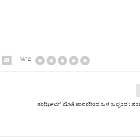
RATE:
ತಂಝೀಮ್ ಜೊತೆ ಶಾಸಕರಿಂದ ಒಳ ಒಪ್ಪಂದ : ಶಂಕ