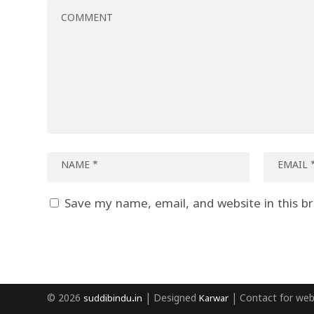
Save my name, email, and website in this b
© 2026
suddibindu.in
| Designed
Karwar
| Contact for web