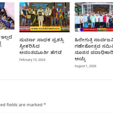
ಇಲ್ಲದೆ
ಸುವರ್ಣ ಸಾಧಕ ಪ್ರಶಸ್ತಿ
ಹಿರೇಗುತ್ತಿ ಸಾರ್ವಜ
ೆ
ಸ್ವೀಕರಿಸಿದ
ಗಣೇಶೋತ್ಸವ ಸಮಿತಿ
ಅನಂತಮೂರ್ತಿ ಹೆಗಡೆ
ನೂತನ ಪದಾಧಿಕಾರ
ಆಯ್ಕೆ
February 10, 2024
August 1, 2026
red fields are marked
*