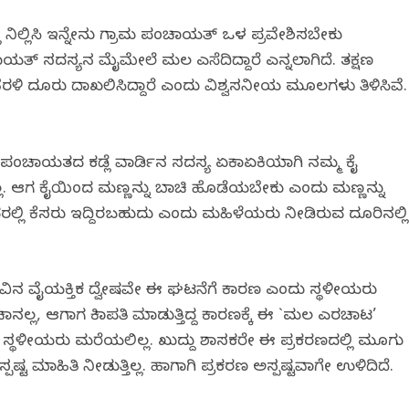
 ನಿಲ್ಲಿಸಿ ಇನ್ನೇನು ಗ್ರಾಮ ಪಂಚಾಯತ್ ಒಳ ಪ್ರವೇಶಿಸಬೇಕು
ಾಯತ್ ಸದಸ್ಯನ ಮೈಮೇಲೆ ಮಲ ಎಸೆದಿದ್ದಾರೆ ಎನ್ನಲಾಗಿದೆ. ತಕ್ಷಣ
ತೆರಳಿ ದೂರು ದಾಖಲಿಸಿದ್ದಾರೆ ಎಂದು ವಿಶ್ವಸನೀಯ ಮೂಲಗಳು ತಿಳಿಸಿವೆ.
್ದೆ ಪಂಚಾಯತದ ಕಡ್ಲೆ ವಾರ್ಡಿನ ಸದಸ್ಯ ಏಕಾಏಕಿಯಾಗಿ ನಮ್ಮ ಕೈ
ಆಗಿಲ್ಲ. ಆಗ ಕೈಯಿಂದ ಮಣ್ಣನ್ನು ಬಾಚಿ ಹೊಡೆಯಬೇಕು ಎಂದು ಮಣ್ಣನ್ನು
್ಲಿ ಕೆಸರು ಇದ್ದಿರಬಹುದು ಎಂದು ಮಹಿಳೆಯರು ನೀಡಿರುವ ದೂರಿನಲ್ಲಿ
ನ ವೈಯಕ್ತಿಕ ದ್ವೇಷವೇ ಈ ಘಟನೆಗೆ ಕಾರಣ ಎಂದು ಸ್ಥಳೀಯರು
ನಲ್ಲ, ಆಗಾಗ ಕಿತಾಪತಿ ಮಾಡುತ್ತಿದ್ದ ಕಾರಣಕ್ಕೆ ಈ `ಮಲ ಎರಚಾಟ’
 ಸ್ಥಳೀಯರು ಮರೆಯಲಿಲ್ಲ. ಖುದ್ದು ಶಾಸಕರೇ ಈ ಪ್ರಕರಣದಲ್ಲಿ ಮೂಗು
ಟ ಮಾಹಿತಿ ನೀಡುತ್ತಿಲ್ಲ. ಹಾಗಾಗಿ ಪ್ರಕರಣ ಅಸ್ಪಷ್ಟವಾಗೇ ಉಳಿದಿದೆ.