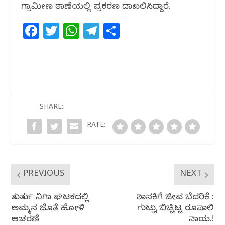
ಗ್ರಾಮೀಣ ಠಾಣೆಯಲ್ಲಿ ಪ್ರಕರಣ ದಾಖಲಿಸಿದ್ದಾರೆ.
F
T
W
T
S
a
w
h
el
h
c
itt
at
e
ar
e
e
s
g
e
b
r
A
ra
o
p
m
SHARE:
o
p
RATE:
k
PREVIOUS
NEXT
ತುರ್ತು ನಿಗಾ ಘಟಕದಲ್ಲಿ
ಶಾಸಕಿಗೆ ಜೀವ ಬೆದರಿಕೆ :
ಅಮ್ಮನ ಜೊತೆ ಹೋಳಿ
ಗುಟ್ಟು ಬಿಚ್ಚಿಟ್ಟ ರೂಪಾಲಿ
ಆಚರಣೆ
ನಾಯ್ಕ.!