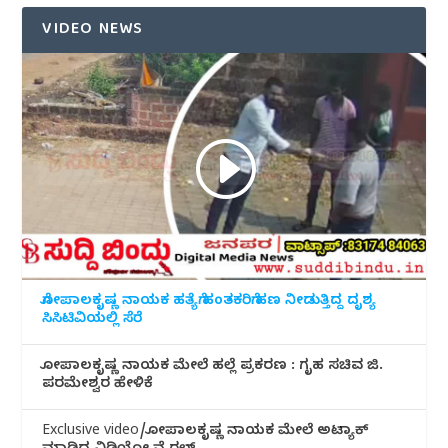
VIDEO NEWS
ಗೋಪಾಲಕೃಷ್ಣ ನಾಯಕ ಹತ್ಯೆಗೆ ಹಂತಕರಿಗೆ ಹಣ ನೀಡುತ್ತಿದ್ದ ದೃಶ್ಯ
ಸಿಸಿಟಿವಿಯಲ್ಲಿ ಸೆರೆ
ಗೋಪಾಲಕೃಷ್ಣ ನಾಯಕ ಮೇಲೆ ಹಲ್ಲೆ ಪ್ರಕರಣ : ಗೃಹ ಸಚಿವ ಜಿ.
ಪರಮೇಶ್ವರ ಹೇಳಿಕೆ
Exclusive video/ಗೋಪಾಲಕೃಷ್ಣ ನಾಯಕ ಮೇಲೆ ಅಟ್ಯಾಕ್