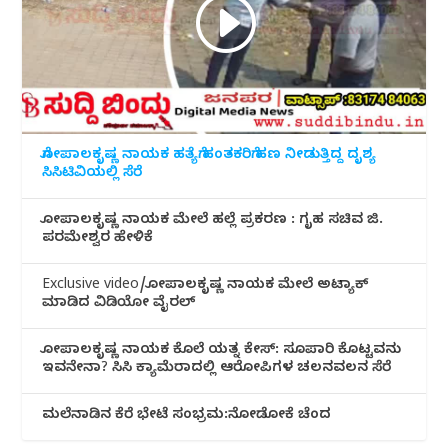
ಗೋಪಾಲಕೃಷ್ಣ ನಾಯಕ ಹತ್ಯೆಗೆ ಹಂತಕರಿಗೆ ಹಣ ನೀಡುತ್ತಿದ್ದ ದೃಶ್ಯ
ಸಿಸಿಟಿವಿಯಲ್ಲಿ ಸೆರೆ
ಗೋಪಾಲಕೃಷ್ಣ ನಾಯಕ ಮೇಲೆ ಹಲ್ಲೆ ಪ್ರಕರಣ : ಗೃಹ ಸಚಿವ ಜಿ.
ಪರಮೇಶ್ವರ ಹೇಳಿಕೆ
Exclusive video/ಗೋಪಾಲಕೃಷ್ಣ ನಾಯಕ ಮೇಲೆ ಅಟ್ಯಾಕ್
ಮಾಡಿದ ವಿಡಿಯೋ ವೈರಲ್
ಗೋಪಾಲಕೃಷ್ಣ ನಾಯಕ ಕೊಲೆ ಯತ್ನ ಕೇಸ್: ಸೂಪಾರಿ ಕೊಟ್ಟವನು
ಇವನೇನಾ? ಸಿಸಿ ಕ್ಯಾಮೆರಾದಲ್ಲಿ ಆರೋಪಿಗಳ ಚಲನವಲನ ಸೆರೆ
ಮಲೆನಾಡಿ‌ನ ಕೆರೆ ಭೇಟೆ ಸಂಭ್ರಮ:ನೋಡೋಕೆ ಚೆಂದ