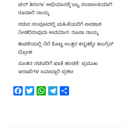
ಘರ್ ತಿರಂಗಾ’ ಅಭಿಯಾನಕ್ಕೆ ರಾಜ್ಯ ಸಂಚಾಲಕಿಯಾಗಿ
ರೂಪಾಲಿ ನಾಯ್ಕ
ಸಚಿವ ಸಂಪುಟದಲ್ಲಿ ಮಹಿಳೆಯರಿಗೆ ಅವಕಾಶ
ನೀಡದಿರುವುದು ಅವಮಾನ: ರೂಪಾ ನಾಯ್ಕ
ಕರಾವಳಿಯಲ್ಲಿ ನೆಲೆ ಕೊಟ್ಟ ಉತ್ತರ ಕನ್ನಡಕ್ಕೇ ಕಾಂಗ್ರೆಸ್
ದ್ರೋಹ
ನೂತನ ಸಚಿವರಿಗೆ ಖಾತೆ ಹಂಚಿಕೆ: ಪ್ರಮುಖ
ಇಲಾಖೆಗಳ ಜವಾಬ್ದಾರಿ ಪ್ರಕಟ
F
T
W
T
S
a
w
h
el
h
c
itt
at
e
ar
e
e
s
g
e
b
r
A
ra