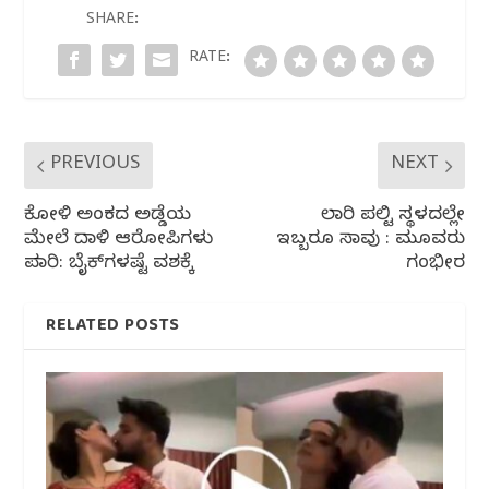
o
p
m
SHARE:
o
p
RATE:
k
PREVIOUS
NEXT
ಕೋಳಿ ಅಂಕದ ಅಡ್ಡೆಯ
ಲಾರಿ ಪಲ್ಟಿ ಸ್ಥಳದಲ್ಲೇ
ಮೇಲೆ‌ ದಾಳಿ ಆರೋಪಿಗಳು
ಇಬ್ಬರೂ ಸಾವು : ಮೂವರು
ಪರಾರಿ: ಬೈಕ್‌ಗಳಷ್ಟೆ ವಶಕ್ಕೆ
ಗಂಭೀರ
RELATED POSTS