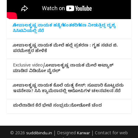
ಗೋಪಾಲಕೃಷ್ಣ ನಾಯಕ ಹತ್ಯೆಗೆ ಹಂತಕರಿಗೆ ಹಣ ನೀಡುತ್ತಿದ್ದ ದೃಶ್ಯ
ಸಿಸಿಟಿವಿಯಲ್ಲಿ ಸೆರೆ
ಗೋಪಾಲಕೃಷ್ಣ ನಾಯಕ ಮೇಲೆ ಹಲ್ಲೆ ಪ್ರಕರಣ : ಗೃಹ ಸಚಿವ ಜಿ.
ಪರಮೇಶ್ವರ ಹೇಳಿಕೆ
Exclusive video/ಗೋಪಾಲಕೃಷ್ಣ ನಾಯಕ ಮೇಲೆ ಅಟ್ಯಾಕ್
ಮಾಡಿದ ವಿಡಿಯೋ ವೈರಲ್
ಗೋಪಾಲಕೃಷ್ಣ ನಾಯಕ ಕೊಲೆ ಯತ್ನ ಕೇಸ್: ಸೂಪಾರಿ ಕೊಟ್ಟವನು
ಇವನೇನಾ? ಸಿಸಿ ಕ್ಯಾಮೆರಾದಲ್ಲಿ ಆರೋಪಿಗಳ ಚಲನವಲನ ಸೆರೆ
ಮಲೆನಾಡಿ‌ನ ಕೆರೆ ಭೇಟೆ ಸಂಭ್ರಮ:ನೋಡೋಕೆ ಚೆಂದ
© 2026
suddibindu.in
| Designed
Karwar
| Contact for web