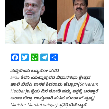
F
T
W
T
S
a
w
h
el
h
c
itt
at
e
ar
ಸುದ್ದಿಬಿಂದು ಬ್ಯೂರೋ ವರದಿ
Sirsi: ಶಿರಸಿ :ಯಲ್ಲಾಪುರದ ವಿಧಾನಸಭಾ ಕ್ಷೇತ್ರದ
e
e
s
g
e
ಹಾಲಿ ಬಿಜೆಪಿ ಶಾಸಕ ಶಿವರಾಮ ಹೆಬ್ಬಾರ್(Shivaram
b
r
A
ra
Hebbar)ಒಳ್ಳೆಯ ದಿನ ನೋಡಿ ನಮ್ಮ‌ ಪಕ್ಷಕ್ಕೆ ಬರತ್ತಾರೆ
o
p
m
ಅಂತಾ ಜಿಲ್ಲಾ ಉಸ್ತುವಾರಿ ಸಚಿವ ಮಂಕಾಳ್ ವೈದ್ಯ(
o
p
Minister Mankal vaidya) ಪ್ರತಿಕ್ರಿಯಿಸಿದ್ದಾರೆ.