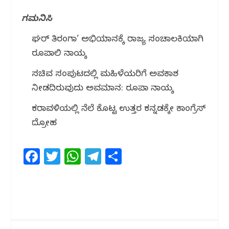
ಗಮನಿಸಿ
ಘರ್ ತಿರಂಗಾ’ ಅಭಿಯಾನಕ್ಕೆ ರಾಜ್ಯ ಸಂಚಾಲಕಿಯಾಗಿ
ರೂಪಾಲಿ ನಾಯ್ಕ
ಸಚಿವ ಸಂಪುಟದಲ್ಲಿ ಮಹಿಳೆಯರಿಗೆ ಅವಕಾಶ
ನೀಡದಿರುವುದು ಅವಮಾನ: ರೂಪಾ ನಾಯ್ಕ
ಕರಾವಳಿಯಲ್ಲಿ ನೆಲೆ ಕೊಟ್ಟ ಉತ್ತರ ಕನ್ನಡಕ್ಕೇ ಕಾಂಗ್ರೆಸ್
ದ್ರೋಹ
F
T
W
T
S
a
w
h
el
h
c
itt
at
e
ar
e
e
s
g
e
b
r
A
ra