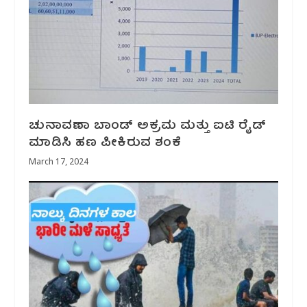
ಚುನಾವಣಾ ಬಾಂಡ್ ಅಕ್ರಮ ಮತ್ತು ಐಟಿ ರೈಡ್
ಮಾಡಿಸಿ ಹಣ ಪೀಕಿರುವ ಶಂಕೆ
March 17, 2024