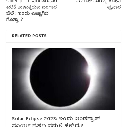
silver price ನಿರಂತರವಾಗಿ
ಸೂರಜ್‌ ನಾಯ್ಕ‌ ಸೋನಿ
ಏರಿಕೆ ಕಾಣುತ್ತಿರುವ ಬಂಗಾರ
ಪ್ರಚಾರ
ಬೆಲೆ : ಇಂದು ಎಷ್ಟಾಗಿದೆ
ಗೊತ್ತಾ..?
RELATED POSTS
Solar Eclipse 2023: ಇಂದು ಖಂಡಗ್ರಾಸ್
ಸೂರ್ಯ ಗ್ರಹಣ ನಮ್ಮಲ್ಲಿ ಹೇಗಿದೆ.?