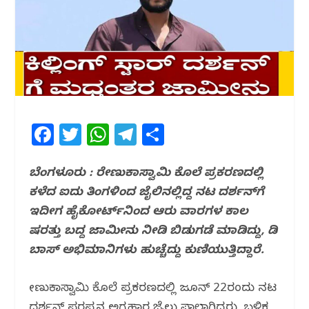
F
T
W
T
S
a
w
h
el
h
c
itt
at
e
ar
ಬೆಂಗಳೂರು : ರೇಣುಕಾಸ್ವಾಮಿ ಕೊಲೆ ಪ್ರಕರಣದಲ್ಲಿ
ಕಳೆದ ಐದು ತಿಂಗಳಿಂದ ಜೈಲಿನಲ್ಲಿದ್ದ ನಟ ದರ್ಶನ್‌ಗೆ
e
e
s
g
e
ಇದೀಗ ಹೈಕೋರ್ಟ್‌ನಿಂದ ಆರು ವಾರಗಳ ಕಾಲ
b
r
A
ra
ಷರತ್ತು ಬದ್ದ ಜಾಮೀನು ನೀಡಿ ಬಿಡುಗಡೆ ಮಾಡಿದ್ದು, ಡಿ
o
p
m
ಬಾಸ್ ಅಭಿಮಾನಿಗಳು ಹುಚ್ಚೆದ್ದು ಕುಣಿಯುತ್ತಿದ್ದಾರೆ.
o
p
k
ರೇಣುಕಾಸ್ವಾಮಿ ಕೊಲೆ ಪ್ರಕರಣದಲ್ಲಿ ಜೂನ್ 22ರಂದು ನಟ
ದರ್ಶನ್ ಪರಪ್ಪನ ಅಗ್ರಹಾರ ಜೈಲು ಪಾಲಾಗಿದ್ದರು. ಬಳಿಕ