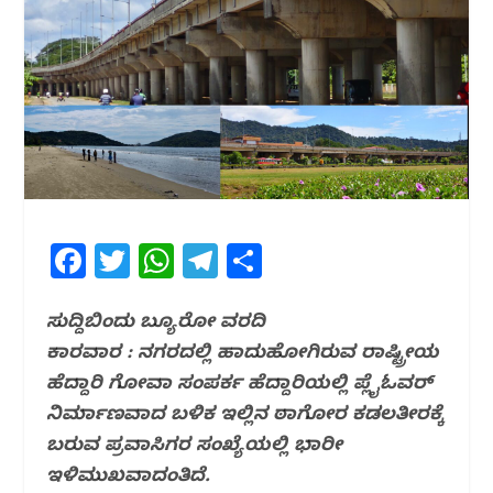
F
T
W
T
S
a
w
h
el
h
c
itt
at
e
ar
ಸುದ್ದಿಬಿಂದು ಬ್ಯೂರೋ ವರದಿ
ಕಾರವಾರ : ನಗರದಲ್ಲಿ ಹಾದುಹೋಗಿರುವ ರಾಷ್ಟ್ರೀಯ
e
e
s
g
e
ಹೆದ್ದಾರಿ ಗೋವಾ ಸಂಪರ್ಕ ಹೆದ್ದಾರಿಯಲ್ಲಿ ಪ್ಲೈಓವರ್
b
r
A
ra
ನಿರ್ಮಾಣವಾದ ಬಳಿಕ ಇಲ್ಲಿನ ಠಾಗೋರ ಕಡಲತೀರಕ್ಕೆ
o
p
m
ಬರುವ ಪ್ರವಾಸಿಗರ ಸಂಖ್ಯೆಯಲ್ಲಿ ಭಾರೀ
o
p
ಇಳಿಮುಖವಾದಂತಿದೆ.