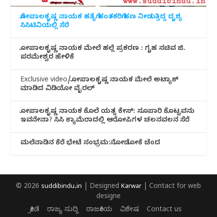
ಗೋಪಾಲಕೃಷ್ಣ ನಾಯಕ ಹತ್ಯೆಗೆ ಹಂತಕರಿಗೆ ಹಣ ನೀಡುತ್ತಿದ್ದ ದೃಶ್ಯ
ಸಿಸಿಟಿವಿಯಲ್ಲಿ ಸೆರೆ
ಗೋಪಾಲಕೃಷ್ಣ ನಾಯಕ ಮೇಲೆ ಹಲ್ಲೆ ಪ್ರಕರಣ : ಗೃಹ ಸಚಿವ ಜಿ.
ಪರಮೇಶ್ವರ ಹೇಳಿಕೆ
Exclusive video/ಗೋಪಾಲಕೃಷ್ಣ ನಾಯಕ ಮೇಲೆ ಅಟ್ಯಾಕ್
ಮಾಡಿದ ವಿಡಿಯೋ ವೈರಲ್
ಗೋಪಾಲಕೃಷ್ಣ ನಾಯಕ ಕೊಲೆ ಯತ್ನ ಕೇಸ್: ಸೂಪಾರಿ ಕೊಟ್ಟವನು
ಇವನೇನಾ? ಸಿಸಿ ಕ್ಯಾಮೆರಾದಲ್ಲಿ ಆರೋಪಿಗಳ ಚಲನವಲನ ಸೆರೆ
ಮಲೆನಾಡಿ‌ನ ಕೆರೆ ಭೇಟೆ ಸಂಭ್ರಮ:ನೋಡೋಕೆ ಚೆಂದ
© 2026
suddibindu.in
| Designed
Karwar
| Contact for web
designe
ಕ್ರೀಡೆ
ರಾಜ್ಯ ಸುದ್ದಿ
ರಾಜಕೀಯ
ವಿಶೇಷ
Contact us