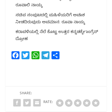
ರೂಪಾಲಿ ನಾಯ್ಕ
ಸಚಿವ ಸಂಪುಟದಲ್ಲಿ ಮಹಿಳೆಯರಿಗೆ ಅವಕಾಶ
ನೀಡದಿರುವುದು ಅವಮಾನ: ರೂಪಾ ನಾಯ್ಕ
ಕರಾವಳಿಯಲ್ಲಿ ನೆಲೆ ಕೊಟ್ಟ ಉತ್ತರ ಕನ್ನಡಕ್ಕೇ ಕಾಂಗ್ರೆಸ್
ದ್ರೋಹ
F
T
W
T
S
a
w
h
el
h
c
itt
at
e
ar
e
e
s
g
e
b
r
A
ra
o
p
m
SHARE:
o
p
RATE:
k