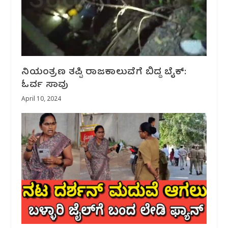
ನಿಯಂತ್ರಣ ತಪ್ಪಿ ರಾಜಕಾಲುವೆಗೆ ಬಿದ್ದ ಬೈಕ್:
ಓರ್ವ ಸಾವು
April 10, 2024