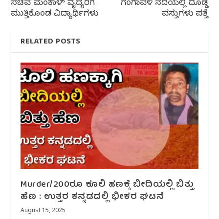
ಸಚಿವ ಮಂಕಾಳ್ ವೈದ್ಯರಿಗೆ
ಗಂಗಾವಳಿ ನದಿಯಲ್ಲಿ ದೊಡ್ಡ
ಮುತ್ತಿಕೊಂಡ ವಿದ್ಯಾರ್ಥಿಗಳು
ವಸ್ತುಗಳು ಪತ್ತೆ
RELATED POSTS
Murder/200ರೂ ಕೂಲಿ ಹಣಕ್ಕೆ ಬೀದಿಯಲ್ಲಿ ಬಿತ್ತು
ಹೆಣ : ಉತ್ತರ ಕನ್ನಡದಲ್ಲಿ ಭೀಕರ ಘಟನೆ
August 15, 2025