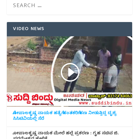
VIDEO NEWS
ಗೋಪಾಲಕೃಷ್ಣ ನಾಯಕ ಹತ್ಯೆಗೆ ಹಂತಕರಿಗೆ ಹಣ ನೀಡುತ್ತಿದ್ದ ದೃಶ್ಯ
ಸಿಸಿಟಿವಿಯಲ್ಲಿ ಸೆರೆ
ಗೋಪಾಲಕೃಷ್ಣ ನಾಯಕ ಮೇಲೆ ಹಲ್ಲೆ ಪ್ರಕರಣ : ಗೃಹ ಸಚಿವ ಜಿ.