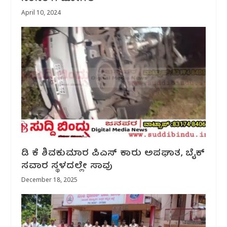
April 10, 2024
ಡಿ ಕೆ ಶಿವಕುಮಾರ ಪಿಎಸ್ ಕಾರು ಅಪಘಾತ, ಬೈಕ್
ಸವಾರ ಸ್ಥಳದಲ್ಲೇ ಸಾವು
December 18, 2025