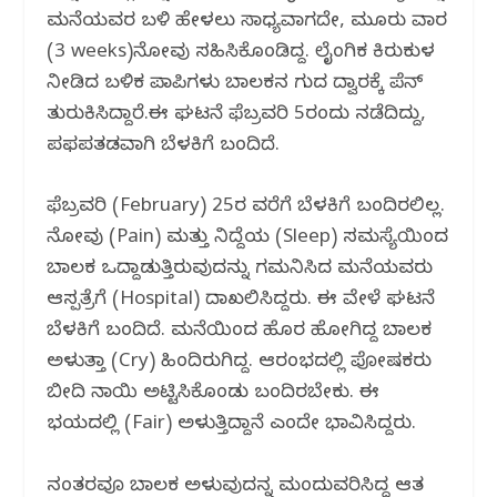
ಮನೆಯವರ ಬಳಿ ಹೇಳಲು ಸಾಧ್ಯವಾಗದೇ, ಮೂರು ವಾರ
(3 weeks)ನೋವು ಸಹಿಸಿಕೊಂಡಿದ್ದ. ಲೈಂಗಿಕ ಕಿರುಕುಳ
ನೀಡಿದ ಬಳಿಕ ಪಾಪಿಗಳು ಬಾಲಕನ ಗುದ ದ್ವಾರಕ್ಕೆ ಪೆನ್
ತುರುಕಿಸಿದ್ದಾರೆ.ಈ ಘಟನೆ ಫೆಬ್ರವರಿ 5ರಂದು ನಡೆದಿದ್ದು,
ಪಫಪತಡವಾಗಿ ಬೆಳಕಿಗೆ ಬಂದಿದೆ.
ಫೆಬ್ರವರಿ (February) 25ರ ವರೆಗೆ ಬೆಳಕಿಗೆ ಬಂದಿರಲಿಲ್ಲ.
ನೋವು (Pain) ಮತ್ತು ನಿದ್ದೆಯ (Sleep) ಸಮಸ್ಯೆಯಿಂದ
ಬಾಲಕ ಒದ್ದಾಡುತ್ತಿರುವುದನ್ನು ಗಮನಿಸಿದ ಮನೆಯವರು
ಆಸ್ಪತ್ರೆಗೆ (Hospital) ದಾಖಲಿಸಿದ್ದರು. ಈ ವೇಳೆ ಘಟನೆ
ಬೆಳಕಿಗೆ ಬಂದಿದೆ. ಮನೆಯಿಂದ ಹೊರ ಹೋಗಿದ್ದ ಬಾಲಕ
ಅಳುತ್ತಾ (Cry) ಹಿಂದಿರುಗಿದ್ದ. ಆರಂಭದಲ್ಲಿ ಪೋಷಕರು
ಬೀದಿ ನಾಯಿ ಅಟ್ಟಿಸಿಕೊಂಡು ಬಂದಿರಬೇಕು. ಈ
ಭಯದಲ್ಲಿ (Fair) ಅಳುತ್ತಿದ್ದಾನೆ ಎಂದೇ ಭಾವಿಸಿದ್ದರು.
ನಂತರವೂ ಬಾಲಕ ಅಳುವುದನ್ನ ಮಂದುವರಿಸಿದ್ದ ಆತ