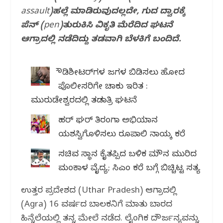
assault)ಹಲ್ಲೆ ಮಾಡಿರುವುದಲ್ಲದೇ, ಗುದ ದ್ವಾರಕ್ಕೆ
ಪೆನ್ (pen)ತುರುಕಿಸಿ ವಿಕೃತಿ ಮೆರೆದಿದ ಘಟನೆ
ಆಗ್ರಾದಲ್ಲಿ ನಡೆದಿದ್ದು ತಡವಾಗಿ ಬೆಳಕಿಗೆ ಬಂದಿದೆ.
ರೌಡಿಶೀಟರ್‌ಗಳ ಜಗಳ ಬಿಡಿಸಲು ಹೋದ
ಪೊಲೀಸರಿಗೇ ಚಾಕು ಇರಿತ :
ಮುರುಡೇಶ್ವರದಲ್ಲಿ ತಡರಾತ್ರಿ ಘಟನೆ
ಹರ್ ಘರ್ ತಿರಂಗಾ ಅಭಿಯಾನ
ಯಶಸ್ವಿಗೊಳಿಸಲು ರೂಪಾಲಿ ನಾಯ್ಕ ಕರೆ
ಸಚಿವ ಸ್ಥಾನ ಕೈತಪ್ಪಿದ ಬಳಿಕ ಮೌನ ಮುರಿದ
ಮಂಕಾಳ ವೈದ್ಯ; ಸಿಎಂ ಕರೆ ಬಗ್ಗೆ ಬಿಚ್ಚಿಟ್ಟ ಸತ್ಯ
ಉತ್ತರ ಪ್ರದೇಶದ (Uthar Pradesh) ಆಗ್ರಾದಲ್ಲಿ
(Agra) 16 ವರ್ಷದ ಬಾಲಕನಿಗೆ ಮಾತು ಬಾರದ
ಹಿನ್ನೆಲೆಯಲ್ಲಿ ತನ್ನ ಮೇಲೆ ನಡೆದ. ಲೈಂಗಿಕ ದೌರ್ಜನ್ಯವನ್ನು