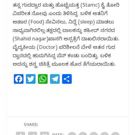
ತನ್ನ ಗುದದ್ವಾರ ಮತ್ತು ಹೊಟ್ಟೆಯತ್ತ (Stamc) ಕೈ ತೋರಿ
ವಿಪರೀತ ನೋವು ಎಂದು ತಿಳಿಸಿದ್ದ. ಬಳಿಕ ಆತನಿಗೆ
ಆಹಾರ (Food) ಸೇವಿಸಲು, ನಿದ್ದೆ (sleep) ಮಾಡಲು
ಸಾಧ್ಯವಾಗಿರಲಿಲ್ಲ.ತಕ್ಷದಲ್ಲಿ ಬಾಲಕನ್ನು ಶಹೀದ್‌ ನಗರದ
(Shahid nagar)ಖಾಸಗಿ ಆಸ್ಪತ್ರೆಗೆ ದಾಖಲಿಸಲಾಯಿತು.
ವೈದ್ಯಕೀಯ (Doctor) ಪರಿಶೀಲನೆ ವೇಳೆ ಆತನ ಗುದ
ದ್ವಾರದಲ್ಲಿ ಹುದುಗಿಸಿದ್ದ ಪೆನ್ ಕಂಡು ಬಂದಿತ್ತು. ಬಳಿಕ
ಅದನ್ನು ಶಸ್ತ್ರ ಚಿಕಿತ್ಸೆ ಮೂಲಕ ಹೊರ ತೆಗೆಯಲಾಯಿತು.
F
T
W
T
S
a
w
h
el
h
c
itt
at
e
ar
e
e
s
g
e
b
r
A
ra
o
p
m
SHARE: