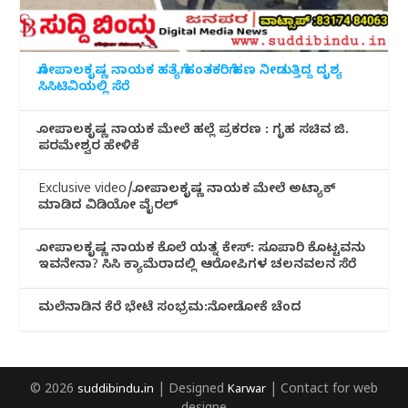
ಗೋಪಾಲಕೃಷ್ಣ ನಾಯಕ ಹತ್ಯೆಗೆ ಹಂತಕರಿಗೆ ಹಣ ನೀಡುತ್ತಿದ್ದ ದೃಶ್ಯ
ಸಿಸಿಟಿವಿಯಲ್ಲಿ ಸೆರೆ
ಗೋಪಾಲಕೃಷ್ಣ ನಾಯಕ ಮೇಲೆ ಹಲ್ಲೆ ಪ್ರಕರಣ : ಗೃಹ ಸಚಿವ ಜಿ.
ಪರಮೇಶ್ವರ ಹೇಳಿಕೆ
Exclusive video/ಗೋಪಾಲಕೃಷ್ಣ ನಾಯಕ ಮೇಲೆ ಅಟ್ಯಾಕ್
ಮಾಡಿದ ವಿಡಿಯೋ ವೈರಲ್
ಗೋಪಾಲಕೃಷ್ಣ ನಾಯಕ ಕೊಲೆ ಯತ್ನ ಕೇಸ್: ಸೂಪಾರಿ ಕೊಟ್ಟವನು
ಇವನೇನಾ? ಸಿಸಿ ಕ್ಯಾಮೆರಾದಲ್ಲಿ ಆರೋಪಿಗಳ ಚಲನವಲನ ಸೆರೆ
ಮಲೆನಾಡಿ‌ನ ಕೆರೆ ಭೇಟೆ ಸಂಭ್ರಮ:ನೋಡೋಕೆ ಚೆಂದ
© 2026
suddibindu.in
| Designed
Karwar
| Contact for web