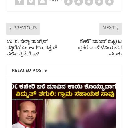
o
p
RATE:
k
PREVIOUS
NEXT
ಉ. ಕ. ಜಿಲ್ಲಾ ಕಾಂಗ್ರೆಸ್
ಕೇಫೆ” ಬಾಂಬ್ ಸ್ಫೋಟ
ಸತ್ತಿದೆಯೋ ಅಥವಾ ಸತ್ತಂತೆ
ಪ್ರಕರಣ : ಬಿಜೆಪಿಯವರ
ನಟಿಸುತ್ತಿದೆಯೋ?
ಸಂಚು
RELATED POSTS