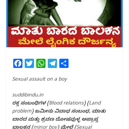
F
T
W
T
S
a
w
h
el
h
c
itt
at
e
ar
Sexual assault on a boy
e
e
s
g
e
suddibindu.in
b
r
A
ra
ರಕ್ತ ಸಂಬಂಧಿಗಳ (Blood relations) (Land
o
p
m
problem) ಜಮೀನು ವಿವಾಧ ಸಂಬಂಧ, ಮಾತು
o
p
ಬಾರದ ಮತ್ತು ಶ್ರವಣ ದೋಷವುಳ್ಳ ಅಪ್ರಾಪ್ತ
k
ಬಾಲಕನ (minor boy) ಮೇಲೆ (Sexual