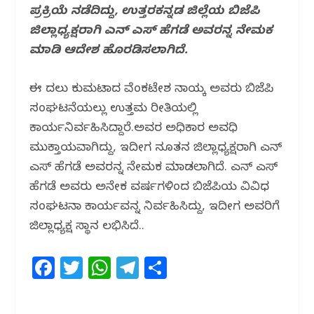
ಪ್ರಕ್ರಿಯೆ ನಡೆದಿದ್ದು, ಉತ್ತರಕನ್ನಡ ಜಿಲ್ಲೆಯ ಬಿಜೆಪಿ
b
r
A
ra
ಜಿಲ್ಲಾಧ್ಯಕ್ಷರಾಗಿ ಎನ್ ಎಸ್ ಹೆಗಡೆ ಅವರನ್ನ ನೇಮಕ
o
p
m
ಮಾಡಿ ಆದೇಶ ಹೊರಡಿಸಲಾಗಿದೆ.
o
p
k
ಈ ಮೊದಲು ಕುಮಟಾದ ವೆಂಕಟೇಶ ನಾಯ್ಕ ಅವರು ಬಿಜೆಪಿ
ಸಂಘಟನೆಯಲ್ಲು ಉತ್ತಮ ರೀತಿಯಲ್ಲಿ
ಕಾರ್ಯನಿರ್ವಹಿಸಿದ್ದಾರೆ.ಅವರ ಅಧಿಕಾರ ಅವಧಿ
ಮುಕ್ತಾಯವಾಗಿದ್ದು, ಇದೀಗ ನೂತನ ಜಿಲ್ಲಾಧ್ಯಕ್ಷರಾಗಿ ಎನ್
ಎಸ್ ಹೆಗಡೆ ಅವರನ್ನ ನೇಮಕ ಮಾಡಲಾಗಿದೆ. ಎನ್ ಎಸ್
ಹೆಗಡೆ ಅವರು ಅನೇಕ ವರ್ಷಗಳಿಂದ ಬಿಜೆಪಿಯ ವಿವಿಧ
ಸಂಘಟನಾ ಕಾರ್ಯವನ್ನ ನಿರ್ವಹಿಸಿದ್ದು, ಇದೀಗ ಅವರಿಗೆ
ಜಿಲ್ಲಾಧ್ಯಕ್ಷ ಸ್ಥಾನ ಲಭಿಸಿದೆ..
F
T
W
T
S
a
w
h
el
h
c
itt
at
e
ar