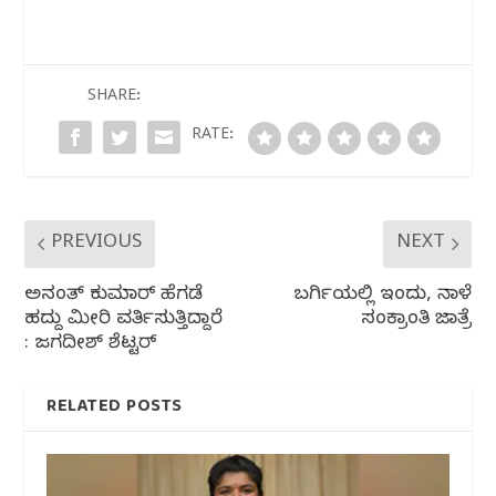
e
e
s
g
e
b
r
A
ra
o
p
m
SHARE:
o
p
RATE:
k
PREVIOUS
NEXT
ಅನಂತ್ ಕುಮಾರ್ ಹೆಗಡೆ
ಬರ್ಗಿಯಲ್ಲಿ ಇಂದು, ನಾಳೆ
ಹದ್ದು ಮೀರಿ ವರ್ತಿಸುತ್ತಿದ್ದಾರೆ
ಸಂಕ್ರಾಂತಿ ಜಾತ್ರೆ
: ಜಗದೀಶ್ ಶೆಟ್ಟರ್
RELATED POSTS