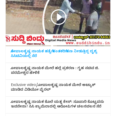
ಗೋಪಾಲಕೃಷ್ಣ ನಾಯಕ ಹತ್ಯೆಗೆ ಹಂತಕರಿಗೆ ಹಣ ನೀಡುತ್ತಿದ್ದ ದೃಶ್ಯ
ಸಿಸಿಟಿವಿಯಲ್ಲಿ ಸೆರೆ
ಗೋಪಾಲಕೃಷ್ಣ ನಾಯಕ ಮೇಲೆ ಹಲ್ಲೆ ಪ್ರಕರಣ : ಗೃಹ ಸಚಿವ ಜಿ.
ಪರಮೇಶ್ವರ ಹೇಳಿಕೆ
Exclusive video/ಗೋಪಾಲಕೃಷ್ಣ ನಾಯಕ ಮೇಲೆ ಅಟ್ಯಾಕ್
ಮಾಡಿದ ವಿಡಿಯೋ ವೈರಲ್
ಗೋಪಾಲಕೃಷ್ಣ ನಾಯಕ ಕೊಲೆ ಯತ್ನ ಕೇಸ್: ಸೂಪಾರಿ ಕೊಟ್ಟವನು
ಇವನೇನಾ? ಸಿಸಿ ಕ್ಯಾಮೆರಾದಲ್ಲಿ ಆರೋಪಿಗಳ ಚಲನವಲನ ಸೆರೆ