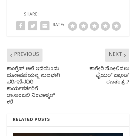
b
r
A
ra
o
p
m
SHARE:
o
p
RATE:
k
PREVIOUS
NEXT
ಕಾಂಗ್ರೆಸ್ ಅಲೆ ಇದೆಯೆಂದು
ಕಾಗೇರಿ ಸೋಲಿಸಲು
ಚುನಾವಣೆಯನ್ನ ಸುಲಭವಾಗಿ
ಫೈಯರ್ ಬ್ರಾಂಡ್
ಪರಿಗಣಿಸದಿರಿ:
ರಣತಂತ್ರ..?
ಕಾರ್ಯಕರ್ತರಿಗೆ
ಡಾ.ಅಂಜಲಿ ನಿಂಬಾಳ್ಕರ್
ಕರೆ
RELATED POSTS