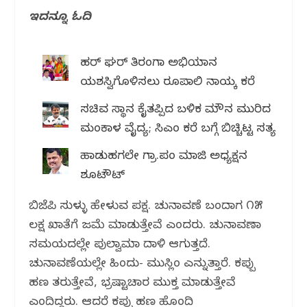
ಇದನ್ನೂ ಓದಿ
ಹರ್ ಘರ್ ತಿರಂಗಾ ಅಭಿಯಾನ
ಯಶಸ್ವಿಗೊಳಿಸಲು ರೂಪಾಲಿ ನಾಯ್ಕ ಕರೆ
ಸಚಿವ ಸ್ಥಾನ ಕೈತಪ್ಪಿದ ಬಳಿಕ ಮೌನ ಮುರಿದ
ಮಂಕಾಳ ವೈದ್ಯ; ಸಿಎಂ ಕರೆ ಬಗ್ಗೆ ಬಿಚ್ಚಿಟ್ಟ ಸತ್ಯ
ಹಾಡುಹಗಲೇ ಗ್ರಾ.ಪಂ ಮಾಜಿ ಅಧ್ಯಕ್ಷನ
ಶೂಟೌಟ್
ಬಿಜೆಪಿ ಸುಳ್ಳು ಹೇಳುವ ಪಕ್ಷ. ಚುನಾವಣೆ ಬಂದಾಗ ೧೫
ಲಕ್ಷ ಖಾತೆಗೆ ಜಮೆ ಮಾಡುತ್ತೇವೆ ಎಂದರು. ಚುನಾವಣಾ
ಸಮಯದಲ್ಲೇ ಪುಲ್ವಾಮಾ ದಾಳಿ ಆಗುತ್ತದೆ.
ಚುನಾವಣೆಯಲ್ಲೇ ಹಿಂದು- ಮುಸ್ಲಿಂ ಎನ್ನುತ್ತಾರೆ. ಕಪ್ಪು
ಹಣ ತರುತ್ತೇವೆ, ಭ್ರಷ್ಟಾಚಾರ ಮುಕ್ತ ಮಾಡುತ್ತೇವೆ
ಎಂದಿದ್ದರು. ಆದರೆ ಕಪ್ಪು ಹಣ ಹೊಂದಿ