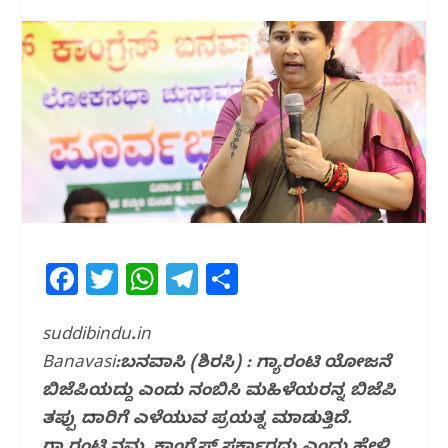
F
T
W
T
S
a
w
h
el
h
c
itt
at
e
ar
suddibindu.in
Banavasi:ಬನವಾಸಿ (ಶಿರಸಿ) : ಗ್ಯಾರಂಟಿ ಯೋಜನೆ
e
e
s
g
e
ಬಿಜೆಪಿಯದ್ದು ಎಂದು ನಂಬಿಸಿ ಮಹಿಳೆಯರನ್ನ ಬಿಜೆಪಿ
b
r
A
ra
ತಪ್ಪು ದಾರಿಗೆ ಎಳೆಯುವ ಪ್ರಯತ್ನ ಮಾಡುತ್ತಿದೆ.
o
p
m