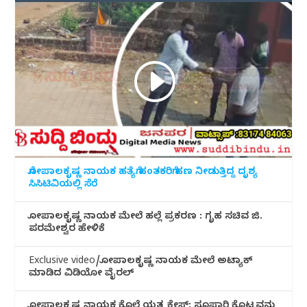
ಗೋಪಾಲಕೃಷ್ಣ ನಾಯಕ ಹತ್ಯೆಗೆ ಹಂತಕರಿಗೆ ಹಣ ನೀಡುತ್ತಿದ್ದ ದೃಶ್ಯ
ಸಿಸಿಟಿವಿಯಲ್ಲಿ ಸೆರೆ
ಗೋಪಾಲಕೃಷ್ಣ ನಾಯಕ ಮೇಲೆ ಹಲ್ಲೆ ಪ್ರಕರಣ : ಗೃಹ ಸಚಿವ ಜಿ.
ಪರಮೇಶ್ವರ ಹೇಳಿಕೆ
Exclusive video/ಗೋಪಾಲಕೃಷ್ಣ ನಾಯಕ ಮೇಲೆ ಅಟ್ಯಾಕ್
ಮಾಡಿದ ವಿಡಿಯೋ ವೈರಲ್
ಗೋಪಾಲಕೃಷ್ಣ ನಾಯಕ ಕೊಲೆ ಯತ್ನ ಕೇಸ್: ಸೂಪಾರಿ ಕೊಟ್ಟವನು