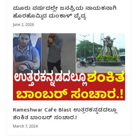
ಮೂರು ವರ್ಷದಲ್ಲೇ ಜನಪ್ರಿಯ ನಾಯಕನಾಗಿ
ಹೊರಹೊಮ್ಮಿದ ಮಂಕಾಳ್ ವೈದ್ಯ
June 2, 2026
Rameshwar Cafe Blast ಉತ್ತರಕನ್ನಡದಲ್ಲೂ
ಶಂಕಿತ ಬಾಂಬರ್ ಸಂಚಾರ.!
March 7, 2024