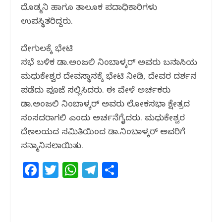
ದೊಡ್ಮನಿ ಹಾಗೂ ತಾಲೂಕ ಪದಾಧಿಕಾರಿಗಳು
ಉಪಸ್ಥಿತರಿದ್ದರು.
ದೇಗುಲಕ್ಕೆ ಭೇಟಿ
ಸಭೆ ಬಳಿಕ ಡಾ.ಅಂಜಲಿ‌ ನಿಂಬಾಳ್ಕರ್ ಅವರು ಬನವಾಸಿಯ
ಮಧುಕೇಶ್ವರ ದೇವಸ್ಥಾನಕ್ಕೆ ಭೇಟಿ ನೀಡಿ, ದೇವರ ದರ್ಶನ
ಪಡೆದು ಪೂಜೆ ಸಲ್ಲಿಸಿದರು. ಈ‌ ವೇಳೆ ಅರ್ಚಕರು
ಡಾ.ಅಂಜಲಿ ನಿಂಬಾಳ್ಕರ್ ಅವರು ಲೋಕಸಭಾ ಕ್ಷೇತ್ರದ
ಸಂಸದರಾಗಲಿ ಎಂದು ಅರ್ಚನೆಗೈದರು. ಮಧುಕೇಶ್ವರ
ದೇವಾಲಯದ ಸಮಿತಿಯಿಂದ ಡಾ.ನಿಂಬಾಳ್ಕರ್ ಅವರಿಗೆ
ಸನ್ಮಾನಿಸಲಾಯಿತು.
F
T
W
T
S
a
w
h
el
h
c
itt
at
e
ar
e
e
s
g
e