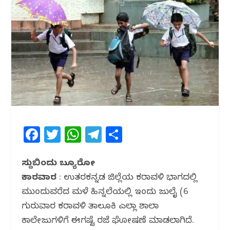
F
T
W
T
S
a
w
h
el
h
c
itt
at
e
ar
ಸುದ್ದಿಬಿಂದು ಬ್ಯೂರೋ
ಕಾರವಾರ
e
: ಉತ್ತರಕನ್ನಡ ಜಿಲ್ಲೆಯ ಕರಾವಳಿ ಭಾಗದಲ್ಲಿ
e
s
g
e
ಮುಂದುವರೆದ ಮಳೆ ಹಿನ್ನಲೆಯಲ್ಲಿ ಇಂದು ಜುಲೈ (6
b
r
A
ra
ಗುರುವಾರ ಕರಾವಳಿ ತಾಲೂಕಿ ಎಲ್ಲಾ ಶಾಲಾ
o
p
m
ಕಾಲೇಜುಗಳಿಗೆ ಈಗಷ್ಟೆ ರಜೆ ಘೋಷಣೆ ಮಾಡಲಾಗಿದೆ.