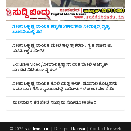
ಗೋಪಾಲಕೃಷ್ಣ ನಾಯಕ ಹತ್ಯೆಗೆ ಹಂತಕರಿಗೆ ಹಣ ನೀಡುತ್ತಿದ್ದ ದೃಶ್ಯ
ಸಿಸಿಟಿವಿಯಲ್ಲಿ ಸೆರೆ
ಗೋಪಾಲಕೃಷ್ಣ ನಾಯಕ ಮೇಲೆ ಹಲ್ಲೆ ಪ್ರಕರಣ : ಗೃಹ ಸಚಿವ ಜಿ.
ಪರಮೇಶ್ವರ ಹೇಳಿಕೆ
Exclusive video/ಗೋಪಾಲಕೃಷ್ಣ ನಾಯಕ ಮೇಲೆ ಅಟ್ಯಾಕ್
ಮಾಡಿದ ವಿಡಿಯೋ ವೈರಲ್
ಗೋಪಾಲಕೃಷ್ಣ ನಾಯಕ ಕೊಲೆ ಯತ್ನ ಕೇಸ್: ಸೂಪಾರಿ ಕೊಟ್ಟವನು
ಇವನೇನಾ? ಸಿಸಿ ಕ್ಯಾಮೆರಾದಲ್ಲಿ ಆರೋಪಿಗಳ ಚಲನವಲನ ಸೆರೆ
ಮಲೆನಾಡಿ‌ನ ಕೆರೆ ಭೇಟೆ ಸಂಭ್ರಮ:ನೋಡೋಕೆ ಚೆಂದ
© 2026
suddibindu.in
| Designed
Karwar
| Contact for web