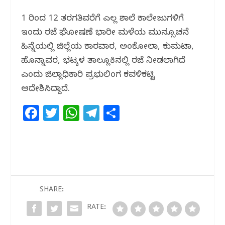
o
p
k
1 ರಿಂದ 12 ತರಗತಿವರೆಗೆ ಎಲ್ಲ ಶಾಲೆ ಕಾಲೇಜುಗಳಿಗೆ
ಇಂದು ರಜೆ ಘೋಷಣೆ ಭಾರೀ ಮಳೆಯ ಮುನ್ಸೂಚನೆ
ಹಿನ್ನೆಯಲ್ಲಿ ಜಿಲ್ಲೆಯ ಕಾರವಾರ, ಅಂಕೋಲಾ, ಕುಮಟಾ,
ಹೊನ್ನಾವರ, ಭಟ್ಕಳ ತಾಲ್ಲೂಕಿನಲ್ಲಿ ರಜೆ ನೀಡಲಾಗಿದೆ
ಎಂದು ಜಿಲ್ಲಾಧಿಕಾರಿ ಪ್ರಭುಲಿಂಗ ಕವಳಿಕಟ್ಟಿ
ಆದೇಶಿಸಿದ್ದಾದೆ.
F
T
W
T
S
a
w
h
el
h
c
itt
at
e
ar
e
e
s
g
e
b
r
A
ra
o
p
m
SHARE:
o
p
RATE: