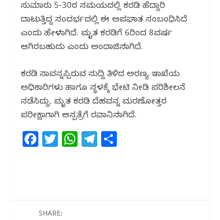
ಸುಮಾರು 5-30ರ ಸಮಯದಲ್ಲಿ ಕರಡಿ ಹೆದ್ದಾರಿ
k
ದಾಟುತ್ತಿದ್ದ ಸಂದರ್ಭದಲ್ಲಿ ಈ ಅಪಘಾತ ಸಂಬಂಧಿಸಿದೆ
ಎಂದು ಹೇಳಲಾಗಿದೆ. ಮೃತ ಕರಡಿಗೆ 6ರಿಂದ 8ವರ್ಷ
ಆಗಿರಬಹುದು ಎಂದು ಅಂದಾಜಿಸಲಾಗಿದೆ.
ಕರಡಿ ಸಾವನ್ನಪ್ಪಿರುವ ಸುದ್ದಿ ತಿಳಿದ ಅರಣ್ಯ ಇಲಾಖೆಯ
ಅಧಿಕಾರಿಗಳು ಹಾಗೂ ಸ್ಥಳಕ್ಕೆ ಭೇಟಿ ನೀಡಿ ಪರಿಶೀಲನೆ
ನಡೆಸಿದ್ದು, ಮೃತ ಕರಡಿ ದೆಹವನ್ನ ಮರಣೋತ್ತರ
ಪರೀಕ್ಷಾಗಾಗಿ ಆಸ್ಪತ್ರೆಗೆ ರವಾನಿಸಲಾಗಿದೆ.
F
T
W
T
S
a
w
h
el
h
c
itt
at
e
ar
e
e
s
g
e
b
r
A
ra
o
p
m
SHARE: