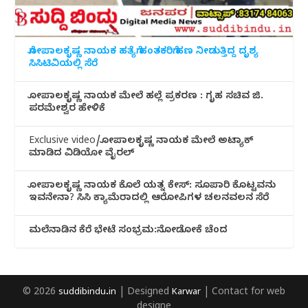
ಗೋಪಾಲಕೃಷ್ಣ ನಾಯಕ ಹತ್ಯೆಗೆ ಹಂತಕರಿಗೆ ಹಣ ನೀಡುತ್ತಿದ್ದ ದೃಶ್ಯ
ಸಿಸಿಟಿವಿಯಲ್ಲಿ ಸೆರೆ
ಗೋಪಾಲಕೃಷ್ಣ ನಾಯಕ ಮೇಲೆ ಹಲ್ಲೆ ಪ್ರಕರಣ : ಗೃಹ ಸಚಿವ ಜಿ.
ಪರಮೇಶ್ವರ ಹೇಳಿಕೆ
Exclusive video/ಗೋಪಾಲಕೃಷ್ಣ ನಾಯಕ ಮೇಲೆ ಅಟ್ಯಾಕ್
ಮಾಡಿದ ವಿಡಿಯೋ ವೈರಲ್
ಗೋಪಾಲಕೃಷ್ಣ ನಾಯಕ ಕೊಲೆ ಯತ್ನ ಕೇಸ್: ಸೂಪಾರಿ ಕೊಟ್ಟವನು
ಇವನೇನಾ? ಸಿಸಿ ಕ್ಯಾಮೆರಾದಲ್ಲಿ ಆರೋಪಿಗಳ ಚಲನವಲನ ಸೆರೆ
ಮಲೆನಾಡಿ‌ನ ಕೆರೆ ಭೇಟೆ ಸಂಭ್ರಮ:ನೋಡೋಕೆ ಚೆಂದ
© 2026
suddibindu.in
| Designed
Karwar
| Contact for web
designe