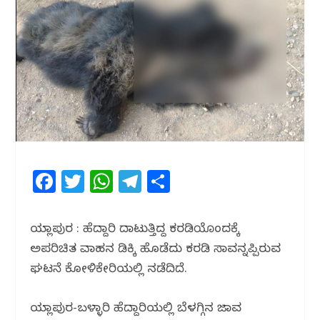
F
T
W
T
S
a
w
h
el
h
c
itt
at
e
ar
ಯಲ್ಲಾಪುರ : ಹೆದ್ದಾರಿ ದಾಟುತ್ತಿದ್ದ ಕರಡಿಯೊಂದಕ್ಕೆ
e
e
s
g
e
ಅಪರಿಚಿತ ವಾಹನ ಡಿಕ್ಕಿ ಹೊಡೆದು ಕರಡಿ ಸಾವನ್ನಪ್ಪಿರುವ
b
r
A
ra
ಘಟನೆ ಕೋಳಿಕೇರಿಯಲ್ಲಿ ನಡೆದಿದೆ.
o
p
m
ಯಲ್ಲಾಪುರ-ಬಳ್ಳಾರಿ ಹೆದ್ದಾರಿಯಲ್ಲಿ ಬೆಳಗ್ಗಿನ ಜಾವ
o
p