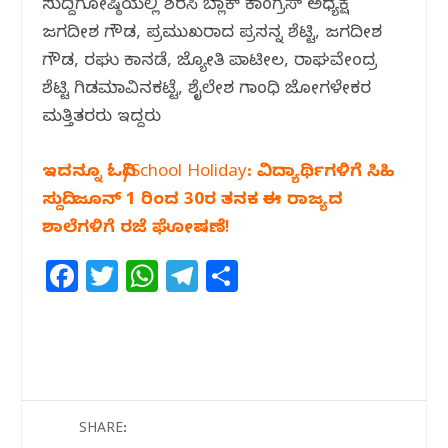
ಸುದ್ದಿಗೋಷ್ಠಿಯಲ್ಲಿ ಶಿರಸಿ ಬ್ಲಾಕ್‌ ಕಾಂಗ್ರೆಸ್‌ ಅಧ್ಯಕ್ಷ
ಜಗದೀಶ ಗೌಡ, ಪ್ರಮುಖರಾದ ಪ್ರಸನ್ನ ಶೆಟ್ಟಿ, ಜಗದೀಶ
ಗೌಡ, ರಘು ಕಾನಡೆ, ಜ್ಯೋತಿ ಪಾಟೀಲ, ರಾಘವೇಂದ್ರ
ಶೆಟ್ಟಿ ಗಿಡಮಾವಿನಕಟ್ಟೆ, ಶೈಲೇಶ ಗಾಂಧಿ ಜೋಗಳೇಕರ
ಮತ್ತಿತರರು ಇದ್ದರು
ಇದನ್ನೂ ಓದಿ/School Holiday: ವಿದ್ಯಾರ್ಥಿಗಳಿಗೆ ಸಿಹಿ
ಸುದ್ದಿ: ಜೂನ್ 1 ರಿಂದ 30ರ ತನಕ ಈ ರಾಜ್ಯದ
ಶಾಲೆಗಳಿಗೆ ರಜೆ ಘೋಷಣೆ!
F
T
W
T
S
a
w
h
el
h
c
itt
at
e
ar
e
e
s
g
e
b
r
A
ra
o
p
m
SHARE: