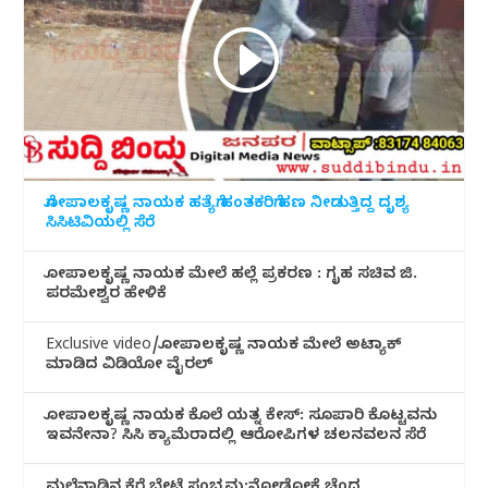
ಗೋಪಾಲಕೃಷ್ಣ ನಾಯಕ ಹತ್ಯೆಗೆ ಹಂತಕರಿಗೆ ಹಣ ನೀಡುತ್ತಿದ್ದ ದೃಶ್ಯ
ಸಿಸಿಟಿವಿಯಲ್ಲಿ ಸೆರೆ
ಗೋಪಾಲಕೃಷ್ಣ ನಾಯಕ ಮೇಲೆ ಹಲ್ಲೆ ಪ್ರಕರಣ : ಗೃಹ ಸಚಿವ ಜಿ.
ಪರಮೇಶ್ವರ ಹೇಳಿಕೆ
Exclusive video/ಗೋಪಾಲಕೃಷ್ಣ ನಾಯಕ ಮೇಲೆ ಅಟ್ಯಾಕ್
ಮಾಡಿದ ವಿಡಿಯೋ ವೈರಲ್
ಗೋಪಾಲಕೃಷ್ಣ ನಾಯಕ ಕೊಲೆ ಯತ್ನ ಕೇಸ್: ಸೂಪಾರಿ ಕೊಟ್ಟವನು
ಇವನೇನಾ? ಸಿಸಿ ಕ್ಯಾಮೆರಾದಲ್ಲಿ ಆರೋಪಿಗಳ ಚಲನವಲನ ಸೆರೆ