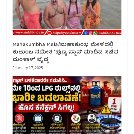
Mahakumbha Mela/ಮಹಾಕುಂಭ ಮೇಳದಲ್ಲಿ
ಕುಟುಂಬ ಸಮೇತ ‘ಪುಣ್ಯ ಸ್ನಾನ’ ಮಾಡಿದ ಸಚಿವ
ಮಂಕಾಳ್ ವೈದ್ಯ
February 17, 2025