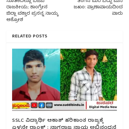
ಸೂತಕದಲ್ಲೂ ಬಿಜೆಪಿ
ತೆಂಗಿನ ಮರ ಬಿದ್ದು ಮನೆ
ರಾಜಕೀಯ; ಕಾಂಗ್ರೇಸ
ಜಖಂ: ಪ್ರಾಣಾಪಾಯದಿಂದ
ಜಿಲ್ಲಾ ವಕ್ತಾರ ಪ್ರಸನ್ನ ನಾಯ್ಕ
ಪಾರು
ಆಕ್ರೋಶ
RELATED POSTS
SSLC ವಿದ್ಯಾರ್ಥಿ ಆಕಾಶ್ ಹರಿಕಾಂತ‌‌ ರಾಜ್ಯಕ್ಕೆ
ಏಳನೇ ರ‌್ಯಾಂಕ್ :‌ ನಾಗರಾಜ ನಾಯ್ಕ ಅಭಿನಂದನೆ