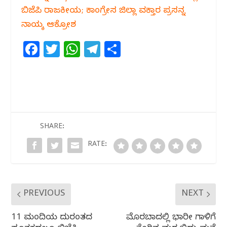
ಬಿಜೆಪಿ ರಾಜಕೀಯ; ಕಾಂಗ್ರೇಸ ಜಿಲ್ಲಾ ವಕ್ತಾರ ಪ್ರಸನ್ನ
ನಾಯ್ಕ ಆಕ್ರೋಶ
F
T
W
T
S
a
w
h
el
h
c
itt
at
e
ar
e
e
s
g
e
b
r
A
ra
o
p
m
SHARE:
o
p
RATE:
k
PREVIOUS
NEXT
11 ಮಂದಿಯ ದುರಂತದ
ಮೊರಬಾದಲ್ಲಿ ಭಾರೀ ಗಾಳಿಗೆ