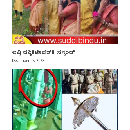
ಲವ್ವಿ ಡವ್ವಿ!!ಟೀಚರ್!!! ಸಸ್ಪೆಂಡ್
December 28, 2023