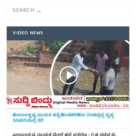
VIDEO NEWS
ಗೋಪಾಲಕೃಷ್ಣ ನಾಯಕ ಹತ್ಯೆಗೆ ಹಂತಕರಿಗೆ ಹಣ ನೀಡುತ್ತಿದ್ದ ದೃಶ್ಯ
ಸಿಸಿಟಿವಿಯಲ್ಲಿ ಸೆರೆ
ಗೋಪಾಲಕೃಷ್ಣ ನಾಯಕ ಮೇಲೆ ಹಲ್ಲೆ ಪ್ರಕರಣ : ಗೃಹ ಸಚಿವ ಜಿ.