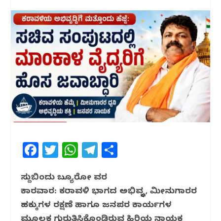
F
T
W
T
S
a
w
h
el
h
c
itt
at
e
ar
ಸುದ್ದಿಬಿಂದು ಬ್ಯೂರೋ ವರದಿ
ಕಾರವಾರ: ಕರಾವಳಿ ಭಾಗದ ಅಭಿವೃದ್ಧಿ, ಮೀನುಗಾರರ
e
e
s
g
e
ಹಕ್ಕುಗಳ ರಕ್ಷಣೆ ಹಾಗೂ ಜನಪರ ಕಾರ್ಯಗಳ
b
r
A
ra
ಮೂಲಕ ಗುರುತಿಸಿಕೊಂಡಿರುವ ಹಿರಿಯ ನಾಯಕ