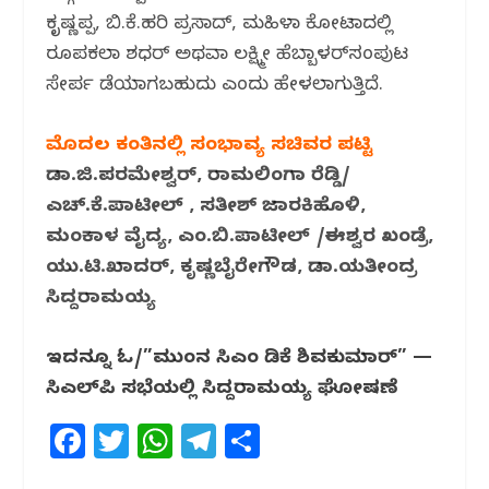
ಕೃಷ್ಣಪ್ಪ, ಬಿ.ಕೆ.ಹರಿ ಪ್ರಸಾದ್, ಮಹಿಳಾ ಕೋಟಾದಲ್ಲಿ
ರೂಪಕಲಾ ಶಶಿಧರ್ ಅಥವಾ ಲಕ್ಷ್ಮೀ ಹೆಬ್ಬಾಳರ್‌ಸಂಪುಟ
ಸೇರ್ಪ ಡೆಯಾಗಬಹುದು ಎಂದು ಹೇಳಲಾಗುತ್ತಿದೆ.
ಮೊದಲ ಕಂತಿನಲ್ಲಿ ಸಂಭಾವ್ಯ ಸಚಿವರ ಪಟ್ಟಿ
ಡಾ.ಜಿ.ಪರಮೇಶ್ವರ್, ರಾಮಲಿಂಗಾ ರೆಡ್ಡಿ/
ಎಚ್.ಕೆ.ಪಾಟೀಲ್ , ಸತೀಶ್ ಜಾರಕಿಹೊಳಿ,
ಮಂಕಾಳ ವೈದ್ಯ, ಎಂ.ಬಿ.ಪಾಟೀಲ್ /ಈಶ್ವರ ಖಂಡ್ರೆ,
ಯು.ಟಿ.ಖಾದರ್, ಕೃಷ್ಣಬೈರೇಗೌಡ, ಡಾ.ಯತೀಂದ್ರ
ಸಿದ್ದರಾಮಯ್ಯ
ಇದನ್ನೂ ಓದಿ/”ಮುಂದಿನ ಸಿಎಂ ಡಿಕೆ ಶಿವಕುಮಾರ್” —
ಸಿಎಲ್‌ಪಿ ಸಭೆಯಲ್ಲಿ ಸಿದ್ದರಾಮಯ್ಯ ಘೋಷಣೆ
F
T
W
T
S
a
w
h
el
h