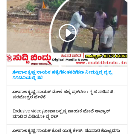
ಗೋಪಾಲಕೃಷ್ಣ ನಾಯಕ ಹತ್ಯೆಗೆ ಹಂತಕರಿಗೆ ಹಣ ನೀಡುತ್ತಿದ್ದ ದೃಶ್ಯ
ಸಿಸಿಟಿವಿಯಲ್ಲಿ ಸೆರೆ
ಗೋಪಾಲಕೃಷ್ಣ ನಾಯಕ ಮೇಲೆ ಹಲ್ಲೆ ಪ್ರಕರಣ : ಗೃಹ ಸಚಿವ ಜಿ.
ಪರಮೇಶ್ವರ ಹೇಳಿಕೆ
Exclusive video/ಗೋಪಾಲಕೃಷ್ಣ ನಾಯಕ ಮೇಲೆ ಅಟ್ಯಾಕ್
ಮಾಡಿದ ವಿಡಿಯೋ ವೈರಲ್
ಗೋಪಾಲಕೃಷ್ಣ ನಾಯಕ ಕೊಲೆ ಯತ್ನ ಕೇಸ್: ಸೂಪಾರಿ ಕೊಟ್ಟವನು