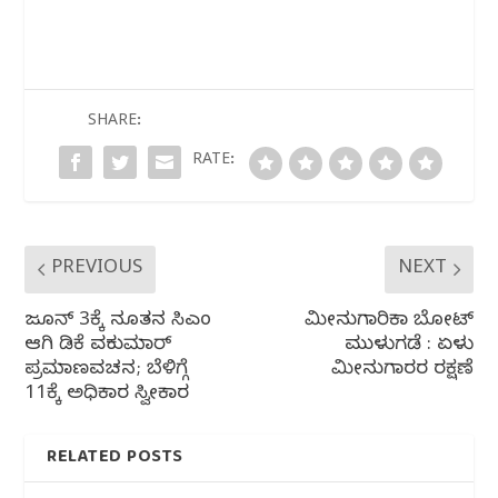
c
itt
at
e
ar
e
e
s
g
e
b
r
A
ra
o
p
m
SHARE:
o
p
RATE:
k
PREVIOUS
NEXT
ಜೂನ್ 3ಕ್ಕೆ ನೂತನ ಸಿಎಂ
ಮೀನುಗಾರಿಕಾ ಬೋಟ್
ಆಗಿ ಡಿಕೆ ಶಿವಕುಮಾರ್
ಮುಳುಗಡೆ : ಏಳು
ಪ್ರಮಾಣವಚನ; ಬೆಳಿಗ್ಗೆ
ಮೀನುಗಾರರ ರಕ್ಷಣೆ
11ಕ್ಕೆ ಅಧಿಕಾರ ಸ್ವೀಕಾರ
RELATED POSTS