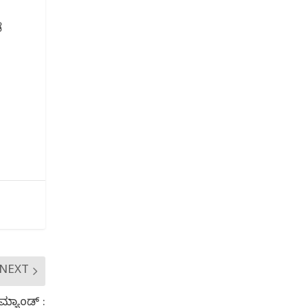
ೆ
NEXT
ಮ್ಯಾಂಡ್ :