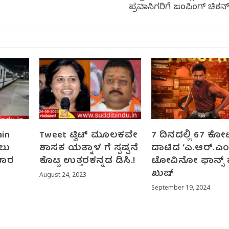
ಪ್ರವಾಸಿಗರಿಗೆ ಜಂಪಿಂಗ್ ಚಿ
ain
Tweet ಟ್ವಿಟ್ ಮೂಲಕವೇ
7 ದಿನದಲ್ಲಿ 67 ಕೋ
ಲು
ಶಾಸಕ ಯತ್ನಾಳ ಗೆ ಸ್ಪಷ್ಟನೆ
ದಾಟಿದ ‘ಎ.ಆರ್.ಎಂ’
ಚಾರ
ಕೊಟ್ಟ ಉತ್ತರಕನ್ನಡ ಡಿಸಿ.!
ಟೋವಿನೋ ಫಾನ್ಸ್ 
ಖುಷ್
August 24, 2023
September 19, 2024