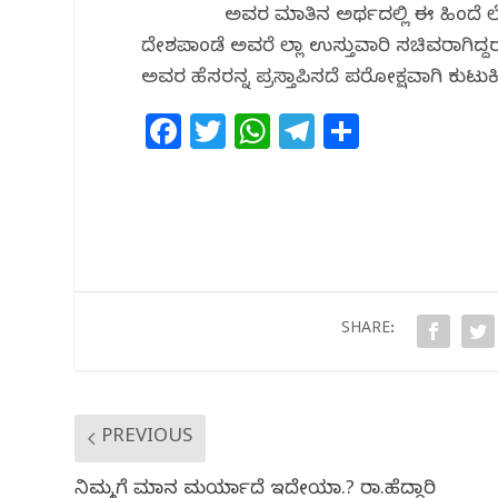
ಅವರ ಮಾತಿನ ಅರ್ಥದಲ್ಲಿ ಈ ಹಿಂದೆ ಲೋಕಸಭ
ದೇಶಪಾಂಡೆ ಅವರೆ ಜಿಲ್ಲಾ ಉಸ್ತುವಾರಿ ಸಚಿವರಾಗ
ಅವರ ಹೆಸರನ್ನ ಪ್ರಸ್ತಾಪಿಸದೆ ಪರೋಕ್ಷವಾಗಿ ಕುಟುಕ
F
T
W
T
S
a
w
h
el
h
c
itt
at
e
ar
e
e
s
g
e
b
r
A
ra
o
p
m
o
p
SHARE:
k
PREVIOUS
ನಿಮ್ಮಗೆ ಮಾನ ಮರ್ಯಾದೆ ಇದೇಯಾ.? ರಾ.ಹೆದ್ದಾರಿ