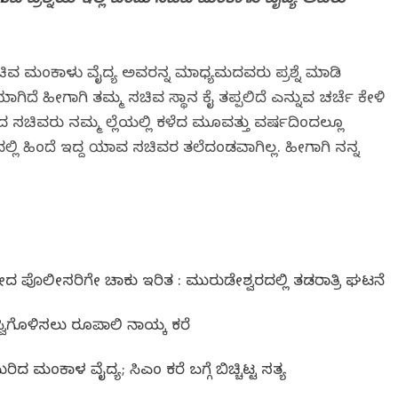
ುವ ಪ್ರಶ್ನೆಯೆ ಇಲ್ಲ ಎಂದು ಸಚಿವ ಮಂಕಾಳು ವೈದ್ಯ ಅವರು
ಚಿವ ಮಂಕಾಳು ವೈದ್ಯ ಅವರನ್ನ ಮಾಧ್ಯಮದವರು ಪ್ರಶ್ನೆ ಮಾಡಿ
ಾಗಿದೆ ಹೀಗಾಗಿ ತಮ್ಮ ಸಚಿವ ಸ್ಥಾನ ಕೈ ತಪ್ಪಲಿದೆ ಎನ್ನುವ ಚರ್ಚೆ ಕೇಳಿ
ಿಸಿದ ಸಚಿವರು ನಮ್ಮ ಜಿಲ್ಲೆಯಲ್ಲಿ ಕಳೆದ ಮೂವತ್ತು ವರ್ಷದಿಂದಲ್ಲೂ
ಷದಲ್ಲಿ ಹಿಂದೆ ಇದ್ದ ಯಾವ ಸಚಿವರ ತಲೆದಂಡವಾಗಿಲ್ಲ. ಹೀಗಾಗಿ ನನ್ನ
ಪೊಲೀಸರಿಗೇ ಚಾಕು ಇರಿತ : ಮುರುಡೇಶ್ವರದಲ್ಲಿ ತಡರಾತ್ರಿ ಘಟನೆ
ಿಗೊಳಿಸಲು ರೂಪಾಲಿ ನಾಯ್ಕ ಕರೆ
ದ ಮಂಕಾಳ ವೈದ್ಯ; ಸಿಎಂ ಕರೆ ಬಗ್ಗೆ ಬಿಚ್ಚಿಟ್ಟ ಸತ್ಯ