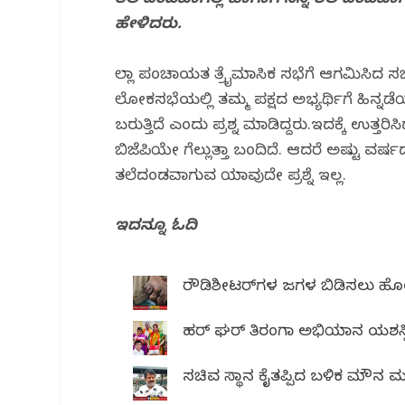
ತಲೆ ದಂಡವಾಗಿಲ್ಲ ಹಾಗಾಗಿ ನನ್ನ ತಲೆ ದಂಡವಾಗ
b
r
A
ra
ಹೇಳಿದರು.
o
p
m
o
p
ಜಿಲ್ಲಾ ಪಂಚಾಯತ ತ್ರೈಮಾಸಿಕ ಸಭೆಗೆ ಆಗಮಿಸಿದ ಸ
k
ಲೋಕಸಭೆಯಲ್ಲಿ ತಮ್ಮ ಪಕ್ಷದ ಅಭ್ಯರ್ಥಿಗೆ ಹಿನ್ನಡೆಯ
ಬರುತ್ತಿದೆ ಎಂದು ಪ್ರಶ್ನ ಮಾಡಿದ್ದರು.ಇದಕ್ಕೆ ಉತ್ತರ
ಬಿಜೆಪಿಯೇ ಗೆಲ್ಲುತ್ತಾ ಬಂದಿದೆ. ಆದರೆ ಅಷ್ಟು ವರ್
ತಲೆದಂಡವಾಗುವ ಯಾವುದೇ ಪ್ರಶ್ನೆ ಇಲ್ಲ.
ಇದನ್ನೂ ಓದಿ
ರೌಡಿಶೀಟರ್‌ಗಳ ಜಗಳ ಬಿಡಿಸಲು ಹೋದ 
ಹರ್ ಘರ್ ತಿರಂಗಾ ಅಭಿಯಾನ ಯಶಸ್ವ
ಸಚಿವ ಸ್ಥಾನ ಕೈತಪ್ಪಿದ ಬಳಿಕ ಮೌನ ಮುರಿ