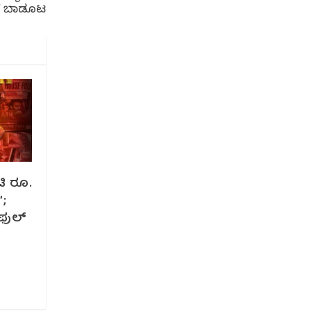
ಕನ್ ಬಾಡೂಟ
ಟಿ ರೂ.
;
ಫುಲ್