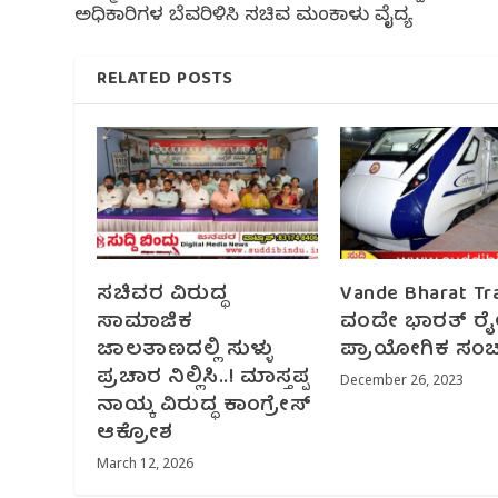
ಅಧಿಕಾರಿಗಳ ಬೆವರಿಳಿಸಿ ಸಚಿವ ಮಂಕಾಳು ವೈದ್ಯ
RELATED POSTS
ಸಚಿವರ ವಿರುದ್ಧ
Vande Bharat Tr
ಸಾಮಾಜಿಕ
ವಂದೇ ಭಾರತ್ ರೈ
ಜಾಲತಾಣದಲ್ಲಿ ಸುಳ್ಳು
ಪ್ರಾಯೋಗಿಕ ಸಂ
ಪ್ರಚಾರ ನಿಲ್ಲಿಸಿ..! ಮಾಸ್ತಪ್ಪ
December 26, 2023
ನಾಯ್ಕ ವಿರುದ್ಧ ಕಾಂಗ್ರೇಸ್
ಆಕ್ರೋಶ
March 12, 2026