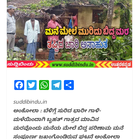
F
T
W
T
S
a
w
h
el
h
c
itt
at
e
ar
suddibindu.in
ಅಂಕೋಲಾ : ಬೆಳಿಗ್ಗೆ ಸುರಿದ ಭಾರೀ ಗಾಳಿ-
e
e
s
g
e
ಮಳೆಯಿಂದಾಗಿ ಬೃಹತ್ ಗಾತ್ರದ ಮಾವಿನ
b
r
A
ra
ಮರವೊಂದು ಮನೆಯ ಮೇಲೆ ಬಿದ್ದ ಪರಿಣಾಮ ಮನೆ
o
p
m
ಸಂಪೂರ್ಣ ಜಖಂಗೊಂಡಿರುವ ಘಟನೆ ಅಂಕೋಲಾ