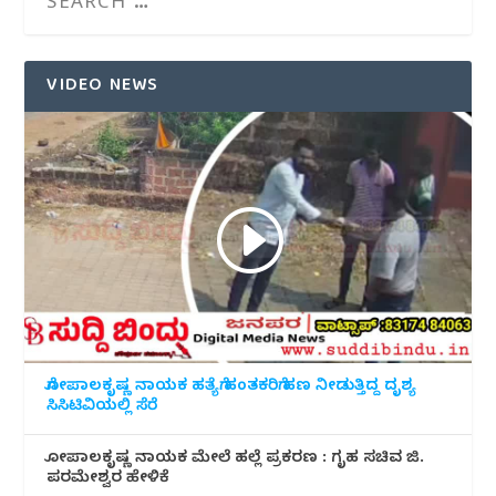
VIDEO NEWS
ಗೋಪಾಲಕೃಷ್ಣ ನಾಯಕ ಹತ್ಯೆಗೆ ಹಂತಕರಿಗೆ ಹಣ ನೀಡುತ್ತಿದ್ದ ದೃಶ್ಯ
ಸಿಸಿಟಿವಿಯಲ್ಲಿ ಸೆರೆ
ಗೋಪಾಲಕೃಷ್ಣ ನಾಯಕ ಮೇಲೆ ಹಲ್ಲೆ ಪ್ರಕರಣ : ಗೃಹ ಸಚಿವ ಜಿ.
ಪರಮೇಶ್ವರ ಹೇಳಿಕೆ