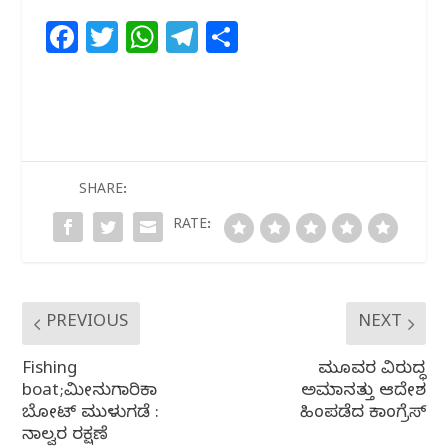
F
T
W
T
S
a
w
h
el
h
c
itt
at
e
ar
e
e
s
g
e
b
r
A
ra
o
p
m
SHARE:
o
p
RATE:
k
PREVIOUS
NEXT
Fishing
ಮೂವರ ವಿರುದ್ಧ
boat;ಮೀನುಗಾರಿಕಾ
ಅಮಾನತ್ತು ಆದೇಶ
ಬೋಟ್ ಮುಳುಗಡೆ :
ಹಿಂಪಡೆದ ಕಾಂಗ್ರೆಸ್
ನಾಲ್ವರ ರಕ್ಷಣೆ