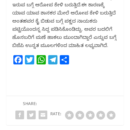
ಇರುವ ಬಗ್ಗೆ ಆರೋಪ ಕೇಳಿ ಬರುತ್ತಿದೆ.ಈ ಕಾರಣಕ್ಕೆ
ಯಾವ ಯಾವ ಶಾಸಕರ ಮೇಲೆ ಆರೋಪ ಕೇಳಿ ಬರುತ್ತಿದೆ
ಅಂತಹವರ ಕೈ ಬಿಡುವ ಬಗ್ಗೆ ಪಕ್ಣದ ನಾಯಕರು
ಪಟ್ಟಿಯೊಂದನ್ನ ಸಿದ್ದ ಪಡಿಸಿಕೊಂಡಿದ್ದು, ಅವರ ಬದಲಿಗೆ
ಹೊಸಬರಿಗೆ ಮಣೆ ಹಾಕಲು ಮುಂದಾಗಿದ್ದಾರೆ ಎನ್ನುವ ಬಗ್ಗೆ
ಬಿಜೆಪಿ ಉನ್ನತ ಮೂಲಗಳಿಂದ ಮಾಹಿತ ಲಭ್ಯವಾಗಿದೆ.
F
T
W
T
S
a
w
h
el
h
c
itt
at
e
ar
e
e
s
g
e
b
r
A
ra
o
p
m
SHARE:
o
p
RATE:
k