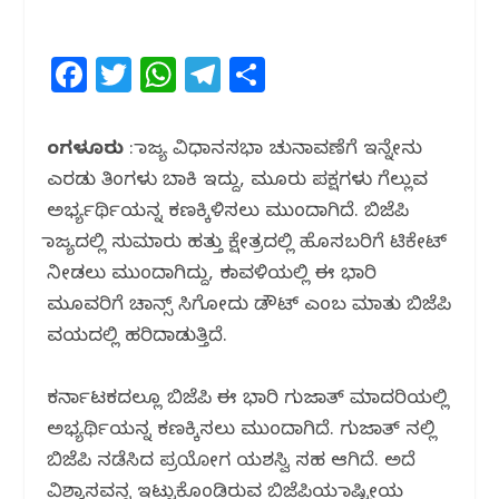
F
T
W
T
S
a
w
h
el
h
c
itt
at
e
ar
ಬೆಂಗಳೂರು
: ರಾಜ್ಯ ವಿಧಾನಸಭಾ ಚುನಾವಣೆಗೆ ಇನ್ನೇನು
e
e
s
g
e
ಎರಡು ತಿಂಗಳು ಬಾಕಿ ಇದ್ದು, ಮೂರು ಪಕ್ಷಗಳು ಗೆಲ್ಲುವ
b
r
A
ra
ಅರ್ಭ್ಯರ್ಥಿಯನ್ನ ಕಣಕ್ಕಿಳಿಸಲು ಮುಂದಾಗಿದೆ. ಬಿಜೆಪಿ
o
p
m
ರಾಜ್ಯದಲ್ಲಿ ಸುಮಾರು ಹತ್ತು ಕ್ಷೇತ್ರದಲ್ಲಿ ಹೊಸಬರಿಗೆ ಟಿಕೇಟ್
ನೀಡಲು ಮುಂದಾಗಿದ್ದು, ಕರಾವಳಿಯಲ್ಲಿ ಈ ಭಾರಿ
o
p
ಮೂವರಿಗೆ ಚಾನ್ಸ್ ಸಿಗೋದು ಡೌಟ್ ಎಂಬ ಮಾತು ಬಿಜೆಪಿ
k
ವಯದಲ್ಲಿ ಹರಿದಾಡುತ್ತಿದೆ‌.
ಕರ್ನಾಟಕದಲ್ಲೂ ಬಿಜೆಪಿ ಈ ಭಾರಿ ಗುಜರಾತ್ ಮಾದರಿಯಲ್ಲಿ
ಅಭ್ಯರ್ಥಿಯನ್ನ ಕಣಕ್ಕಿಸಲು ಮುಂದಾಗಿದೆ. ಗುಜರಾತ್ ನಲ್ಲಿ
ಬಿಜೆಪಿ ನಡೆಸಿದ ಪ್ರಯೋಗ ಯಶಸ್ವಿ ಸಹ ಆಗಿದೆ. ಅದೆ
ವಿಶ್ವಾಸವನ್ನ ಇಟ್ಟುಕೊಂಡಿರುವ ಬಿಜೆಪಿಯ ರಾಷ್ಟ್ರೀಯ