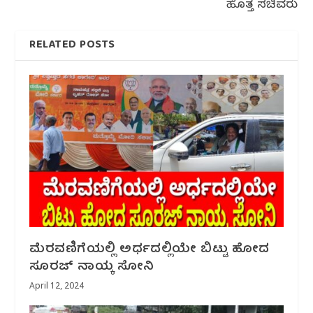
ಹೊತ್ತ ಸಚಿವರು
RELATED POSTS
ಮೆರವಣಿಗೆಯಲ್ಲಿ ಅರ್ಧದಲ್ಲಿಯೇ ಬಿಟ್ಟು ಹೋದ
ಸೂರಜ್ ನಾಯ್ಕ ಸೋನಿ
April 12, 2024