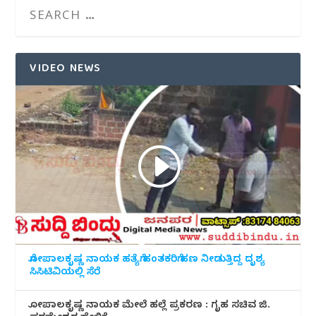
VIDEO NEWS
ಗೋಪಾಲಕೃಷ್ಣ ನಾಯಕ ಹತ್ಯೆಗೆ ಹಂತಕರಿಗೆ ಹಣ ನೀಡುತ್ತಿದ್ದ ದೃಶ್ಯ
ಸಿಸಿಟಿವಿಯಲ್ಲಿ ಸೆರೆ
ಗೋಪಾಲಕೃಷ್ಣ ನಾಯಕ ಮೇಲೆ ಹಲ್ಲೆ ಪ್ರಕರಣ : ಗೃಹ ಸಚಿವ ಜಿ.