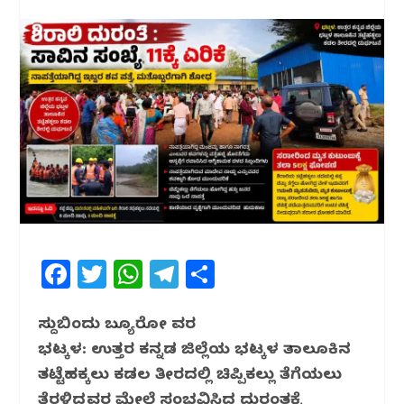
F
T
W
T
S
a
w
h
el
h
c
itt
at
e
ar
ಸುದ್ದಿಬಿಂದು ಬ್ಯೂರೋ ವರದಿ
ಭಟ್ಕಳ: ಉತ್ತರ ಕನ್ನಡ ಜಿಲ್ಲೆಯ ಭಟ್ಕಳ ತಾಲೂಕಿನ
e
e
s
g
e
ತಟ್ಟೆಹಕ್ಕಲು ಕಡಲ ತೀರದಲ್ಲಿ ಚಿಪ್ಪಿಕಲ್ಲು ತೆಗೆಯಲು
b
r
A
ra
ತೆರಳಿದ್ದವರ ಮೇಲೆ ಸಂಭವಿಸಿದ ದುರಂತಕ್ಕೆ