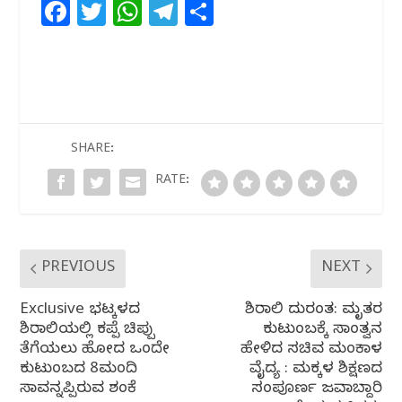
F
T
W
T
S
a
w
h
el
h
c
itt
at
e
ar
e
e
s
g
e
b
r
A
ra
o
p
m
SHARE:
o
p
RATE:
k
PREVIOUS
NEXT
Exclusive ಭಟ್ಕಳದ
ಶಿರಾಲಿ ದುರಂತ: ಮೃತರ
ಶಿರಾಲಿಯಲ್ಲಿ ಕಪ್ಪೆ ಚಿಪ್ಪು
ಕುಟುಂಬಕ್ಕೆ ಸಾಂತ್ವನ
ತೆಗೆಯಲು ಹೋದ ಒಂದೇ
ಹೇಳಿದ ಸಚಿವ ಮಂಕಾಳ
ಕುಟುಂಬದ 8ಮಂದಿ
ವೈದ್ಯ : ಮಕ್ಕಳ ಶಿಕ್ಷಣದ
ಸಾವನ್ನಪ್ಪಿರುವ ಶಂಕೆ
ಸಂಪೂರ್ಣ ಜವಾಬ್ದಾರಿ