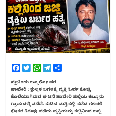
F
T
W
T
S
a
w
h
el
h
c
itt
at
e
ar
ಸುದ್ದಿಬಿಂದು ಬ್ಯೂರೋ ವರದಿ
ಹಾವೇರಿ : ಕ್ಷುಲ್ಲಕ ಜಗಳಕ್ಕೆ ವ್ಯಕ್ತಿ ಓರ್ವ ಕೊಚ್ಚಿ
e
e
s
g
e
ಕೊಲೆಯಾಗಿರುವ ಘಟನೆ ಹಾವೇರಿ ಜಿಲ್ಲೆಯ ಕಬ್ಬೂರು
b
r
A
ra
ಗ್ರಾಮದಲ್ಲಿ ನಡೆದಿದೆ. ಕುಡಿದ ಮತ್ತಿನಲ್ಲಿ ನಡೆದ ಗಲಾಟೆ
o
p
m
ಭೀಕರ ತಿರುವು ಪಡೆದು ವ್ಯಕ್ತಿಯನ್ನು ಕಲ್ಲಿನಿಂದ ಜಜ್ಜಿ