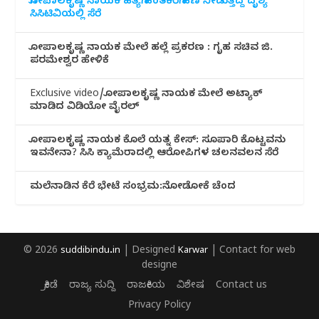
ಗೋಪಾಲಕೃಷ್ಣ ನಾಯಕ ಹತ್ಯೆಗೆ ಹಂತಕರಿಗೆ ಹಣ ನೀಡುತ್ತಿದ್ದ ದೃಶ್ಯ
ಸಿಸಿಟಿವಿಯಲ್ಲಿ ಸೆರೆ
ಗೋಪಾಲಕೃಷ್ಣ ನಾಯಕ ಮೇಲೆ ಹಲ್ಲೆ ಪ್ರಕರಣ : ಗೃಹ ಸಚಿವ ಜಿ.
ಪರಮೇಶ್ವರ ಹೇಳಿಕೆ
Exclusive video/ಗೋಪಾಲಕೃಷ್ಣ ನಾಯಕ ಮೇಲೆ ಅಟ್ಯಾಕ್
ಮಾಡಿದ ವಿಡಿಯೋ ವೈರಲ್
ಗೋಪಾಲಕೃಷ್ಣ ನಾಯಕ ಕೊಲೆ ಯತ್ನ ಕೇಸ್: ಸೂಪಾರಿ ಕೊಟ್ಟವನು
ಇವನೇನಾ? ಸಿಸಿ ಕ್ಯಾಮೆರಾದಲ್ಲಿ ಆರೋಪಿಗಳ ಚಲನವಲನ ಸೆರೆ
ಮಲೆನಾಡಿ‌ನ ಕೆರೆ ಭೇಟೆ ಸಂಭ್ರಮ:ನೋಡೋಕೆ ಚೆಂದ
© 2026
suddibindu.in
| Designed
Karwar
| Contact for web
designe
ಕ್ರೀಡೆ
ರಾಜ್ಯ ಸುದ್ದಿ
ರಾಜಕೀಯ
ವಿಶೇಷ
Contact us
Privacy Policy