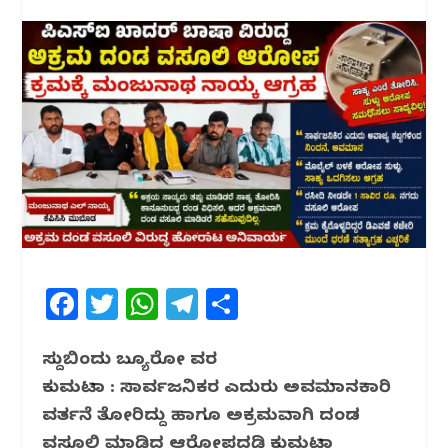
F
T
W
T
S
a
w
h
el
h
c
itt
at
e
ar
ಸುದ್ದಿಬಿಂದು ಬ್ಯೂರೋ ವರದಿ
ಕುಮಟಾ : ಸಾರ್ವಜನಿಕರ ಎದುರು ಅವಮಾನಕಾರಿ
e
e
s
g
e
ವರ್ತನೆ ತೋರಿದ್ದು ಹಾಗೂ ಅಕ್ರಮವಾಗಿ ದಂಡ
b
r
A
ra
ವಸೂಲಿ ಮಾಡಿದ ಆರೋಪದಡಿ ಕುಮಟಾ