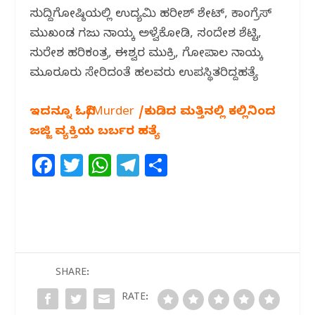
ಸುದ್ದಿಗೋಷ್ಠಿಯಲ್ಲಿ ಉದ್ಯಮಿ ಹರೀಶ್ ಶೇಟ್, ಕಾಂಗ್ರೆಸ್
ಮುಖಂಡ ಗಜು ನಾಯ್ಕ ಅಳ್ವೆಕೋಡಿ, ಸಂದೇಶ ಶೆಟ್ಟಿ,
ಸುರೇಶ ಹರಿಕಂತ್ರ, ಈಶ್ವರ ಮುಕ್ರಿ, ಗೋಪಾಲ ನಾಯ್ಕ
ಮೂರೂರು ಸೇರಿದಂತೆ ಹಲವರು ಉಪಸ್ಥಿತರಿದ್ದಹತ್ಯೆ
ಇದನ್ನೂ ಓದಿ/Murder /ಕುಡಿದ ಮತ್ತಿನಲ್ಲಿ ಕಲ್ಲಿನಿಂದ
ಜಜ್ಜಿ ವ್ಯಕ್ತಿಯ ಬರ್ಬರ ಹತ್ಯೆ
F
T
W
T
S
a
w
h
el
h
c
itt
at
e
ar
e
e
s
g
e
b
r
A
ra
o
p
m
SHARE:
o
p
RATE: