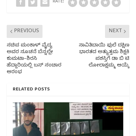
o
p
RATE:
k
PREVIOUS
NEXT
ಸಚಿವ ಮಂಕಾಳ್ ವೈದ್ಯ
ಸಾವಿತ್ರಿಬಾಯಿ ಫುಲೆ ದಕ್ಷಿಣ
ಅವರ ಸೂಚನೆ ಬೆನ್ನಲ್ಲೇ
ಭಾರತದ ಅತ್ಯುತ್ತಮ ಶಿಕ್ಷಕಿ
ಕುಮಟಾ–ಶಿರಸಿ
ಪ್ರಶಸ್ತಿಗೆ ಡಾ ಬಿ ಟಿ
ಹೆದ್ದಾರಿಯಲ್ಲಿ ಬಸ್ ಸಂಚಾರ
ಲೋಲಾಕ್ಷಮ್ಮ ಆಯ್ಕೆ
ಆರಂಭ
RELATED POSTS