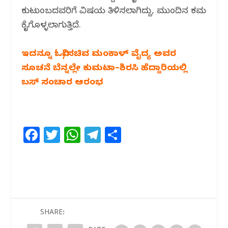
ಕುಟುಂಬದವರಿಗೆ ವಿಷಯ ತಿಳಿಸಲಾಗಿದ್ದು, ಮುಂದಿನ ಕ್ರಮ
ಕೈಗೊಳ್ಳಲಾಗುತ್ತಿದೆ.
ಇದನ್ನೂ ಓದಿ/ಸಚಿವ ಮಂಕಾಳ್ ವೈದ್ಯ ಅವರ
ಸೂಚನೆ ಬೆನ್ನಲ್ಲೇ ಕುಮಟಾ–ಶಿರಸಿ ಹೆದ್ದಾರಿಯಲ್ಲಿ
ಬಸ್ ಸಂಚಾರ ಆರಂಭ
F
T
W
T
S
a
w
h
el
h
c
itt
at
e
ar
e
e
s
g
e
b
r
A
ra
o
p
m
SHARE: