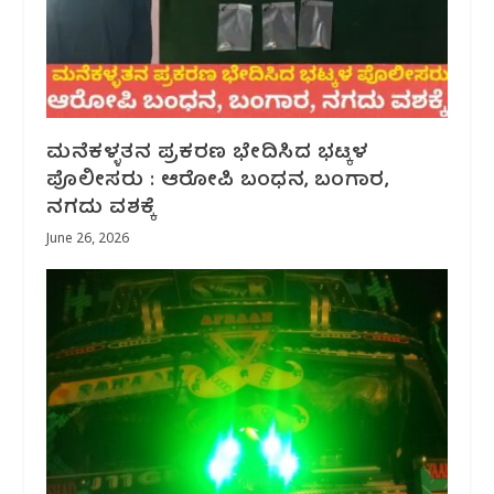
ಮನೆಕಳ್ಳತನ ಪ್ರಕರಣ ಭೇದಿಸಿದ ಭಟ್ಕಳ
ಪೊಲೀಸರು : ಆರೋಪಿ ಬಂಧನ, ಬಂಗಾರ,
ನಗದು ವಶಕ್ಕೆ
June 26, 2026