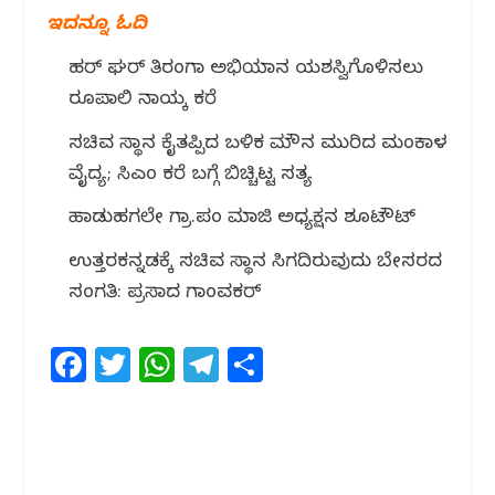
ಇದನ್ನೂ ಓದಿ
ಹರ್ ಘರ್ ತಿರಂಗಾ ಅಭಿಯಾನ ಯಶಸ್ವಿಗೊಳಿಸಲು
ರೂಪಾಲಿ ನಾಯ್ಕ ಕರೆ
ಸಚಿವ ಸ್ಥಾನ ಕೈತಪ್ಪಿದ ಬಳಿಕ ಮೌನ ಮುರಿದ ಮಂಕಾಳ
ವೈದ್ಯ; ಸಿಎಂ ಕರೆ ಬಗ್ಗೆ ಬಿಚ್ಚಿಟ್ಟ ಸತ್ಯ
ಹಾಡುಹಗಲೇ ಗ್ರಾ.ಪಂ ಮಾಜಿ ಅಧ್ಯಕ್ಷನ ಶೂಟೌಟ್
ಉತ್ತರಕನ್ನಡಕ್ಕೆ ಸಚಿವ ಸ್ಥಾನ ಸಿಗದಿರುವುದು ಬೇಸರದ
ಸಂಗತಿ: ಪ್ರಸಾದ ಗಾಂವಕರ್
F
T
W
T
S
a
w
h
el
h
c
itt
at
e
ar
e
e
s
g
e