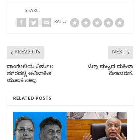
b
r
A
ra
o
p
m
SHARE:
o
p
RATE:
k
PREVIOUS
NEXT
ದಾಂಡೇಲಿಯ ನಿರ್ಮಲ
ಜಿಲ್ಲಾ ಮಟ್ಟದ ಮಹಿಳಾ
ನಗರದಲ್ಲಿ ಅವಿವಾಹಿತ
ದಿನಾಚರಣೆ.
ಯುವತಿ ಸಾವು
RELATED POSTS