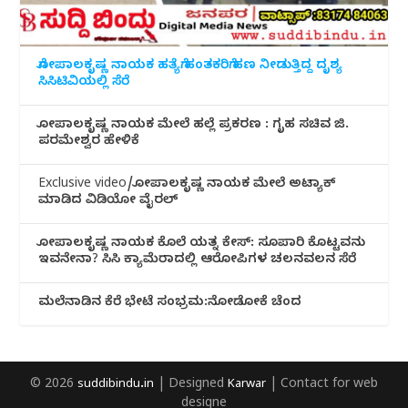
ಗೋಪಾಲಕೃಷ್ಣ ನಾಯಕ ಹತ್ಯೆಗೆ ಹಂತಕರಿಗೆ ಹಣ ನೀಡುತ್ತಿದ್ದ ದೃಶ್ಯ
ಸಿಸಿಟಿವಿಯಲ್ಲಿ ಸೆರೆ
ಗೋಪಾಲಕೃಷ್ಣ ನಾಯಕ ಮೇಲೆ ಹಲ್ಲೆ ಪ್ರಕರಣ : ಗೃಹ ಸಚಿವ ಜಿ.
ಪರಮೇಶ್ವರ ಹೇಳಿಕೆ
Exclusive video/ಗೋಪಾಲಕೃಷ್ಣ ನಾಯಕ ಮೇಲೆ ಅಟ್ಯಾಕ್
ಮಾಡಿದ ವಿಡಿಯೋ ವೈರಲ್
ಗೋಪಾಲಕೃಷ್ಣ ನಾಯಕ ಕೊಲೆ ಯತ್ನ ಕೇಸ್: ಸೂಪಾರಿ ಕೊಟ್ಟವನು
ಇವನೇನಾ? ಸಿಸಿ ಕ್ಯಾಮೆರಾದಲ್ಲಿ ಆರೋಪಿಗಳ ಚಲನವಲನ ಸೆರೆ
ಮಲೆನಾಡಿ‌ನ ಕೆರೆ ಭೇಟೆ ಸಂಭ್ರಮ:ನೋಡೋಕೆ ಚೆಂದ
© 2026
suddibindu.in
| Designed
Karwar
| Contact for web
designe