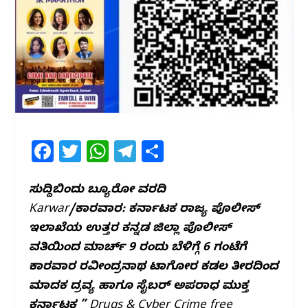
F
T
W
T
S
a
w
h
el
h
c
itt
at
e
ar
ಸುದ್ದಿಬಿಂದು ಬ್ಯೂರೋ ವರದಿ
Karwar/ಕಾರವಾರ: ಕರ್ನಾಟಕ ರಾಜ್ಯ ಪೊಲೀಸ್
e
e
s
g
e
ಇಲಾಖೆಯ ಉತ್ತರ ಕನ್ನಡ ಜಿಲ್ಲಾ ಪೊಲೀಸ್
b
r
A
ra
ವತಿಯಿಂದ ಮಾರ್ಚ್ 9 ರಂದು ಬೆಳಿಗ್ಗೆ 6 ಗಂಟೆಗೆ
o
p
m
ಕಾರವಾರ ರವೀಂದ್ರನಾಥ ಟಾಗೋರ ಕಡಲ ತೀರದಿಂದ
o
p
ಮಾದಕ ದ್ರವ್ಯ ಹಾಗೂ ಸೈಬರ್ ಅಪರಾಧ ಮುಕ್ತ
k
ಕರ್ನಾಟಕ ” Drugs & Cyber Crime free