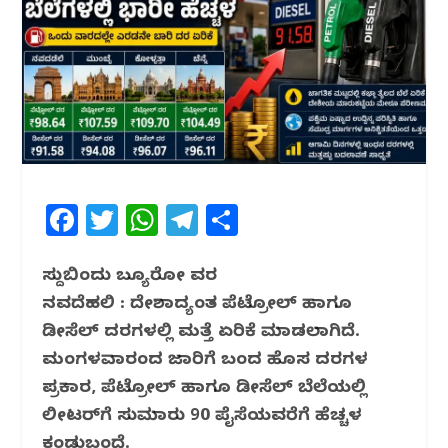
F
T
W
T
S
a
w
h
el
h
c
itt
at
e
ar
ಸುದ್ದಿಬಿಂದು ಬ್ಯೂರೋ ವರದಿ
ನವದೆಹಲಿ : ದೇಶಾದ್ಯಂತ ಪೆಟ್ರೋಲ್ ಹಾಗೂ
e
e
s
g
e
ಡೀಸೆಲ್ ದರಗಳಲ್ಲಿ ಮತ್ತೆ ಏರಿಕೆ ಮಾಡಲಾಗಿದೆ.
b
r
A
ra
ಮಂಗಳವಾರದಿಂದ ಜಾರಿಗೆ ಬಂದ ಹೊಸ ದರಗಳ
o
p
m
ಪ್ರಕಾರ, ಪೆಟ್ರೋಲ್ ಹಾಗೂ ಡೀಸೆಲ್ ಬೆಲೆಯಲ್ಲಿ
o
p
ಲೀಟರ್‌ಗೆ ಸುಮಾರು 90 ಪೈಸೆಯವರೆಗೆ ಹೆಚ್ಚಳ
k
ಕಂಡುಬಂದಿದೆ.