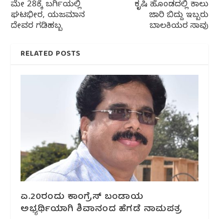
ಮೇ 28ಕ್ಕೆ ಬರ್ಗಿಯಲ್ಲಿ
ಕೃಷಿ ಹೊಂಡದಲ್ಲಿ ಕಾಲು
ಘಟಭೀರ, ಯಜಮಾನ
ಜಾರಿ ಬಿದ್ದು ಇಬ್ಬರು
ದೇವರ ಗಡಿಹಬ್ಬ
ಬಾಲಕಿಯರ ಸಾವು
RELATED POSTS
ಏ.20ರಂದು ಕಾಂಗ್ರೆಸ್ ಬಂಡಾಯ
ಅಭ್ಯರ್ಥಿಯಾಗಿ ಶಿವಾನಂದ ಹೆಗಡೆ ನಾಮಪತ್ರ