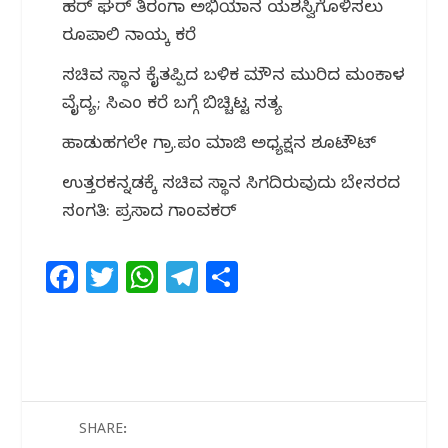
ಹರ್ ಘರ್ ತಿರಂಗಾ ಅಭಿಯಾನ ಯಶಸ್ವಿಗೊಳಿಸಲು
ರೂಪಾಲಿ ನಾಯ್ಕ ಕರೆ
ಸಚಿವ ಸ್ಥಾನ ಕೈತಪ್ಪಿದ ಬಳಿಕ ಮೌನ ಮುರಿದ ಮಂಕಾಳ
ವೈದ್ಯ; ಸಿಎಂ ಕರೆ ಬಗ್ಗೆ ಬಿಚ್ಚಿಟ್ಟ ಸತ್ಯ
ಹಾಡುಹಗಲೇ ಗ್ರಾ.ಪಂ ಮಾಜಿ ಅಧ್ಯಕ್ಷನ ಶೂಟೌಟ್
ಉತ್ತರಕನ್ನಡಕ್ಕೆ ಸಚಿವ ಸ್ಥಾನ ಸಿಗದಿರುವುದು ಬೇಸರದ
ಸಂಗತಿ: ಪ್ರಸಾದ ಗಾಂವಕರ್
F
T
W
T
S
a
w
h
el
h
c
itt
at
e
ar
e
e
s
g
e
b
r
A
ra
o
p
m
SHARE: