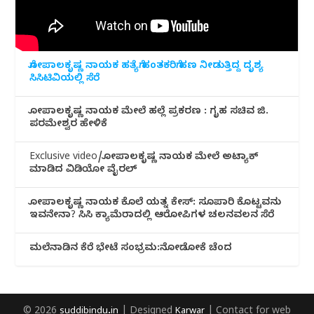
ಗೋಪಾಲಕೃಷ್ಣ ನಾಯಕ ಹತ್ಯೆಗೆ ಹಂತಕರಿಗೆ ಹಣ ನೀಡುತ್ತಿದ್ದ ದೃಶ್ಯ
ಸಿಸಿಟಿವಿಯಲ್ಲಿ ಸೆರೆ
ಗೋಪಾಲಕೃಷ್ಣ ನಾಯಕ ಮೇಲೆ ಹಲ್ಲೆ ಪ್ರಕರಣ : ಗೃಹ ಸಚಿವ ಜಿ.
ಪರಮೇಶ್ವರ ಹೇಳಿಕೆ
Exclusive video/ಗೋಪಾಲಕೃಷ್ಣ ನಾಯಕ ಮೇಲೆ ಅಟ್ಯಾಕ್
ಮಾಡಿದ ವಿಡಿಯೋ ವೈರಲ್
ಗೋಪಾಲಕೃಷ್ಣ ನಾಯಕ ಕೊಲೆ ಯತ್ನ ಕೇಸ್: ಸೂಪಾರಿ ಕೊಟ್ಟವನು
ಇವನೇನಾ? ಸಿಸಿ ಕ್ಯಾಮೆರಾದಲ್ಲಿ ಆರೋಪಿಗಳ ಚಲನವಲನ ಸೆರೆ
ಮಲೆನಾಡಿ‌ನ ಕೆರೆ ಭೇಟೆ ಸಂಭ್ರಮ:ನೋಡೋಕೆ ಚೆಂದ
© 2026
suddibindu.in
| Designed
Karwar
| Contact for web