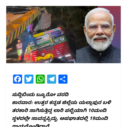
F
T
W
T
S
a
w
h
el
h
c
itt
at
e
ar
ಸುದ್ದಿಬಿಂದು ಬ್ಯೂರೋ ವರದಿ
ಕಾರವಾರ: ಉತ್ತರ ಕನ್ನಡ ಜಿಲ್ಲೆಯ ಯಲ್ಲಾಪುರ ಬಳಿ
e
e
s
g
e
ತರಕಾರಿ ಸಾಗಿಸುತ್ತಿದ್ದ ಲಾರಿ ಪಲ್ಟಿಯಾಗಿ 10ಮಂದಿ
b
r
A
ra
ಸ್ಥಳದಲ್ಲೇ ಸಾವನ್ನಪ್ಪಿದ್ದು, ಅಪಘಾತದಲ್ಲಿ 19ಮಂದಿ
o
p
m