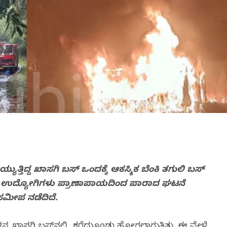
್ತಿದ್ದ ಖಾಸಗಿ ಬಸ್ ಒಂದಕ್ಕೆ ಆಕಸ್ಮಿಕ ಬೆಂಕಿ ತಗುಲಿ ಬಸ್
ಿದ್ದ ಉದ್ಯೋಗಿಗಳು ಪ್ರಾಣಾಪಾಯದಿಂದ ಪಾರಾದ ಘಟನೆ
ಸಮೀಪ ನಡೆದಿದೆ‌.
ನ್ನ ಖಾಸಗಿ ಬಸ್‌ನಲ್ಲಿ ಕರೆದುಕೊಂಡು ಹೋಗಲಾಗುತ್ತಿತ್ತು. ಈ ವೇಳೆ