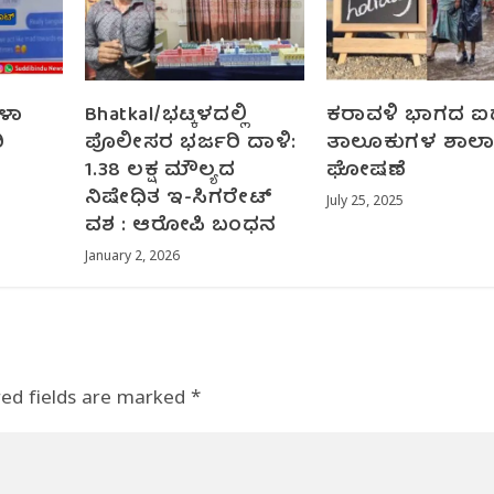
ಳಾ
Bhatkal/ಭಟ್ಕಳದಲ್ಲಿ
ಕರಾವಳಿ ಭಾಗದ ಐ
ಿ
ಪೊಲೀಸರ ಭರ್ಜರಿ ದಾಳಿ:
ತಾಲೂಕುಗಳ ಶಾಲಾ
1.38 ಲಕ್ಷ ಮೌಲ್ಯದ
ಘೋಷಣೆ
ನಿಷೇಧಿತ ಇ-ಸಿಗರೇಟ್
July 25, 2025
ವಶ : ಆರೋಪಿ ಬಂಧನ
January 2, 2026
red fields are marked
*