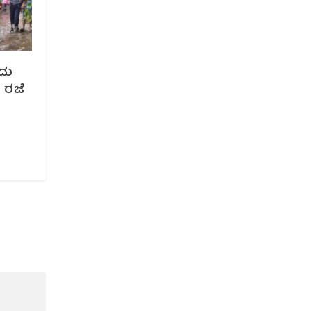
ದು
 ರಜೆ