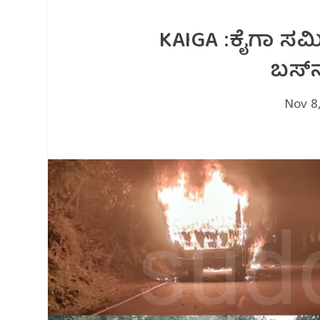
KAIGA :ಕೈಗಾ ಸಮೀಪ‌
ಬಸ್‌ನ
Nov 8