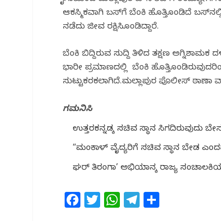
o
p
ಆಕಸ್ಮಿಕವಾಗಿ ಬಸ್‌ಗೆ ಬೆಂಕಿ ಹೊತ್ತಿಕೊಂಡಿದೆ‌ ಬಸ್‌‌ನಲ
k
ನಡೆದು ಜೀವ ರಕ್ಷಿಸಿಕೊಂಡಿದ್ದಾರೆ.
ಬೆಂಕಿ ಬಿದ್ದಿರುವ ಸುದ್ದಿ ತಿಳಿದ ತಕ್ಷಣ ಅಗ್ನಿಶಾಮ
ಭಾರೀ ಪ್ರಮಾಣದಲ್ಲಿ ಬೆಂಕಿ‌ ಹೊತ್ತಿಕೊಂಡಿರುವುದರ
ಸುಟ್ಟುಕರಕಲಾಗಿದೆ.ಮಲ್ಲಾಪುರ ಪೊಲೀಸ್ ಠಾಣಾ ವ್ಯ
ಗಮನಿಸಿ
ಉತ್ತರಕನ್ನಡಕ್ಕೆ ಸಚಿವ ಸ್ಥಾನ ಸಿಗದಿರುವುದು 
“ಮಂಕಾಳ್ ವೈದ್ಯರಿಗೆ ಸಚಿವ ಸ್ಥಾನ ಬೇಡ ಎಂ
ಘರ್ ತಿರಂಗಾ’ ಅಭಿಯಾನಕ್ಕೆ ರಾಜ್ಯ ಸಂಚಾಲಕಿ
F
T
W
T
S
a
w
h
el
h