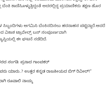
್ಲಿ ಬೆಂಕಿ ಕಾಣಿಸಿಕೊಳ್ಳುತ್ತಿದ್ದಂತೆ ಅದರಲ್ಲಿದ್ದ ಪ್ರಯಾಣಿಕರು ತಕ್ಷಣ ಹೊರ
ಕ ದಳ‌ ಸಿಬ್ಬಂದಿಗಳು ಆಗಮಿಸಿ ಬೆಂಕಿ‌ನದಿಸಲು ಹರಸಾಹಸ ಪಟ್ಟಿದ್ದಾರೆ.ಆದರೆ
ಿಂದ ವಿಕಾಶ ಟ್ರಾವೇಲ್ಸ್ ಬಸ್ ಸಂಪೂರ್ಣವಾಗಿ
ಾಪ್ತಿಯಲ್ಲಿ ಈ ಘಟನೆ ನಡೆದಿದೆ.
ಬೇಸರದ ಸಂಗತಿ: ಪ್ರಸಾದ ಗಾಂವಕರ್
ದವರು ಯಾರು..? ಉತ್ತರ ಕನ್ನಡ ರಾಜಕೀಯದ ಬಿಗ್ ರಿವೀಲ್!”
ಯಾಗಿ ರೂಪಾಲಿ ನಾಯ್ಕ