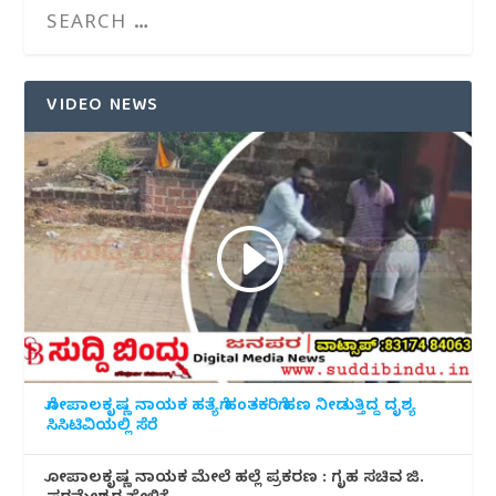
VIDEO NEWS
ಗೋಪಾಲಕೃಷ್ಣ ನಾಯಕ ಹತ್ಯೆಗೆ ಹಂತಕರಿಗೆ ಹಣ ನೀಡುತ್ತಿದ್ದ ದೃಶ್ಯ
ಸಿಸಿಟಿವಿಯಲ್ಲಿ ಸೆರೆ
ಗೋಪಾಲಕೃಷ್ಣ ನಾಯಕ ಮೇಲೆ ಹಲ್ಲೆ ಪ್ರಕರಣ : ಗೃಹ ಸಚಿವ ಜಿ.