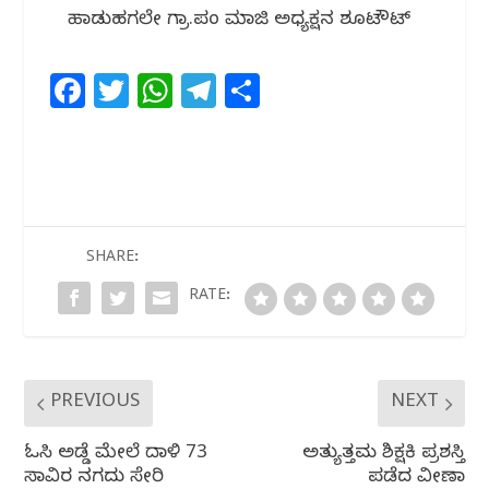
ಹಾಡುಹಗಲೇ ಗ್ರಾ.ಪಂ ಮಾಜಿ ಅಧ್ಯಕ್ಷನ ಶೂಟೌಟ್
F
T
W
T
S
a
w
h
el
h
c
itt
at
e
ar
e
e
s
g
e
b
r
A
ra
o
p
m
SHARE:
o
p
RATE:
k
PREVIOUS
NEXT
ಓಸಿ ಅಡ್ಡೆ ಮೇಲೆ ದಾಳಿ 73
ಅತ್ಯುತ್ತಮ ಶಿಕ್ಷಕಿ ಪ್ರಶಸ್ತಿ
ಸಾವಿರ ನಗದು ಸೇರಿ
ಪಡೆದ ವೀಣಾ