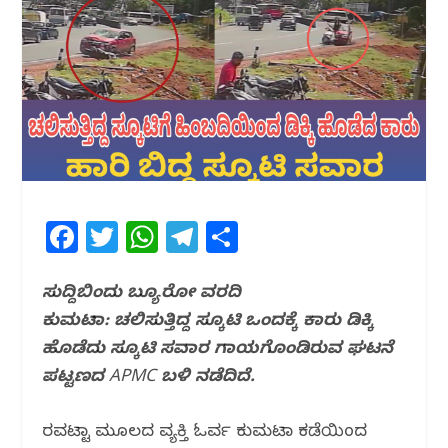
F
T
W
T
S
a
w
h
el
h
c
itt
at
e
ar
ಸುದ್ದಿಬಿಂದು ಬ್ಯೂರೋ ವರದಿ
ಕುಮಟಾ: ಚಲಿಸುತ್ತಿದ್ದ ಸ್ಕೂಟಿ‌ ಒಂದಕ್ಕೆ‌ ಕಾರು ಡಿಕ್ಕಿ‌
e
e
s
g
e
ಹೊಡೆದು ಸ್ಕೂಟಿ ಸವಾರ ಗಾಯಗೊಂಡಿರುವ ಘಟನೆ
b
r
A
ra
ಪಟ್ಟಣದ APMC ಬಳಿ ನಡೆದಿದೆ.
o
p
m
o
p
ಹೆರವಟ್ಟಾ ಮೂಲದ ವ್ಯಕ್ತಿ ಓರ್ವ ಕುಮಟಾ ಕಡೆಯಿಂದ