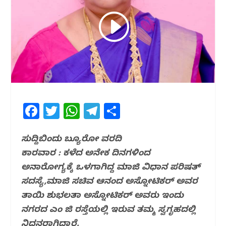
F
T
W
T
S
a
w
h
el
h
c
itt
at
e
ar
ಸುದ್ದಿಬಿಂದು ಬ್ಯೂರೋ ವರದಿ
ಕಾರವಾರ : ಕಳೆದ ಅನೇಕ ದಿನಗಳಿಂದ
e
e
s
g
e
ಅನಾರೋಗ್ಯಕ್ಕೆ ಒಳಗಾಗಿದ್ದ ಮಾಜಿ ವಿಧಾನ ಪರಿಷತ್
b
r
A
ra
ಸದಸ್ಯೆ,‌ಮಾಜಿ ಸಚಿವ ಆನಂದ ಅಸ್ನೋಟಿಕರ್ ಅವರ
o
p
m
ತಾಯಿ ಶುಭಲತಾ ಅಸ್ನೋಟಿಕರ್ ಅವರು ಇಂದು
o
p
ನಗರದ ಎಂ ಜಿ ರಸ್ತೆಯಲ್ಲಿ ಇರುವ ತಮ್ಮ ಸ್ವಗೃಹದಲ್ಲಿ
k
ನಿಧನರಾಗಿದ್ದಾರೆ.