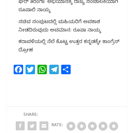
ಘರ್ ತಿರಂಗಾ’ ಅಭಿಯಾನಕ್ಕೆ ರಾಜ್ಯ ಸಂಚಾಲಕಿಯಾಗಿ
ರೂಪಾಲಿ ನಾಯ್ಕ
ಸಚಿವ ಸಂಪುಟದಲ್ಲಿ ಮಹಿಳೆಯರಿಗೆ ಅವಕಾಶ
ನೀಡದಿರುವುದು ಅವಮಾನ: ರೂಪಾ ನಾಯ್ಕ
ಕರಾವಳಿಯಲ್ಲಿ ನೆಲೆ ಕೊಟ್ಟ ಉತ್ತರ ಕನ್ನಡಕ್ಕೇ ಕಾಂಗ್ರೆಸ್
ದ್ರೋಹ
F
T
W
T
S
a
w
h
el
h
c
itt
at
e
ar
e
e
s
g
e
b
r
A
ra
o
p
m
SHARE:
o
p
RATE: