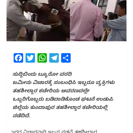
F
T
W
T
S
a
w
h
el
h
c
itt
at
e
ar
ಸುದ್ದಿಬಿಂದು ಬ್ಯೂರೋ ವರದಿ
ಜಮೀನು ವಿಚಾರಕ್ಕೆ ಸಂಬಂಧಿಸಿ ಇಬ್ಬರೂ ವ್ಯಕ್ತಿಗಳು
e
e
s
g
e
ತಹಶೀಲ್ದಾರ ಕಚೇರಿಯ ಆವರಣದಲ್ಲೇ
b
r
A
ra
ಒಬ್ಬರಿಗೊಬ್ಬರು ಬಡಿದಾಡಿಕೊಂಡ ಘಟನೆ ಉಡುಪಿ
o
p
m
ಜಿಲ್ಲೆಯ ಕುಂದಾಪುರ ತಹಶೀಲ್ದಾರ ಕಚೇರಿಯಲ್ಲಿ
o
p
ನಡೆದಿದೆ.
k
ಜಾಗದ ವಿಚಾರವಾಗಿ ಇಬ್ಬರ ನಡವೆ ತಹಶೀಲ್ದಾರ