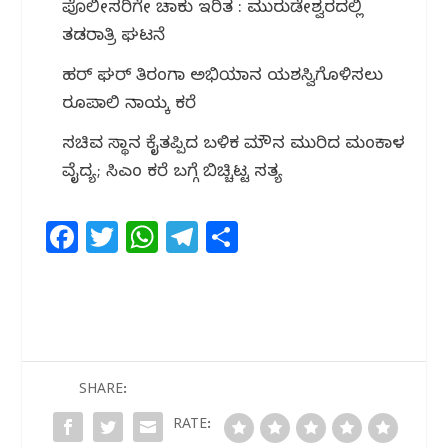
ಪೊಲೀಸರಿಗೇ ಚಾಕು ಇರಿತ : ಮುರುಡೇಶ್ವರದಲ್ಲಿ
ತಡರಾತ್ರಿ ಘಟನೆ
ಹರ್ ಘರ್ ತಿರಂಗಾ ಅಭಿಯಾನ ಯಶಸ್ವಿಗೊಳಿಸಲು
ರೂಪಾಲಿ ನಾಯ್ಕ ಕರೆ
ಸಚಿವ ಸ್ಥಾನ ಕೈತಪ್ಪಿದ ಬಳಿಕ ಮೌನ ಮುರಿದ ಮಂಕಾಳ
ವೈದ್ಯ; ಸಿಎಂ ಕರೆ ಬಗ್ಗೆ ಬಿಚ್ಚಿಟ್ಟ ಸತ್ಯ
F
T
W
T
S
a
w
h
el
h
c
itt
at
e
ar
e
e
s
g
e
b
r
A
ra
o
p
m
SHARE:
o
p
RATE: