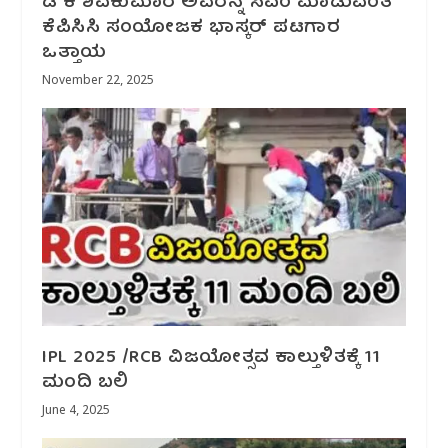
ಡಿ ಕೆ ಶಿವಕುಮಾರ ಅವರನ್ನ ಸಿಎಂ ಮಾಡುವಂತೆ
ಕೆಪಿಸಿಸಿ ಸಂಯೋಜಕ ಭಾಸ್ಕರ್ ಪಟಗಾರ
ಒತ್ತಾಯ
November 22, 2025
IPL 2025 /RCB ವಿಜಯೋತ್ಸವ ಕಾಲ್ತುಳಿತಕ್ಕೆ 11
ಮಂದಿ ಬಲಿ
June 4, 2025