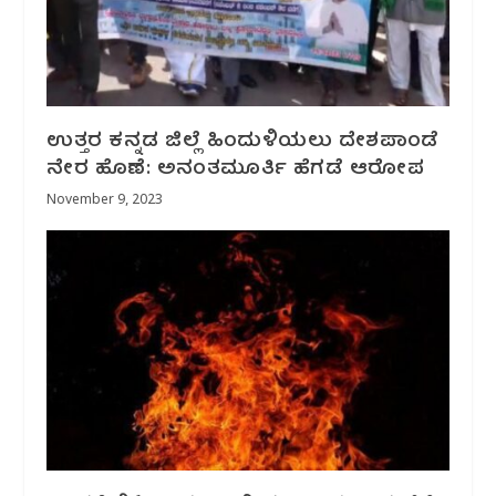
ಉತ್ತರ ಕನ್ನಡ ಜಿಲ್ಲೆ ಹಿಂದುಳಿಯಲು ದೇಶಪಾಂಡೆ
ನೇರ ಹೊಣೆ: ಅನಂತಮೂರ್ತಿ ಹೆಗಡೆ‌ ಆರೋಪ
November 9, 2023