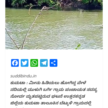
F
T
W
T
S
a
w
h
el
h
c
itt
at
e
ar
suddibindu.in
ಕುಮಟಾ : ಮೀನು ಹಿಡಿಯಲು ಹೋಗಿದ್ದ ವೇಳೆ‌
e
e
s
g
e
ನದಿಯಲ್ಲಿ ಮುಳುಗಿ ಬರ್ಗಿ ಗ್ರಾಮ ಪಂಚಾಯತ ಸದಸ್ಯ
b
r
A
ra
ನೋರ್ವ ಮೃತಪಟ್ಟಿರುವ ಘಟನೆ ಉತ್ತರಕನ್ನಡ
o
p
m
ಜಿಲ್ಲೆಯ ಕುಮಟಾ ತಾಲೂಕಿನ ಬೆಟ್ಕುಳಿ ಗ್ರಾಮದಲ್ಲಿ