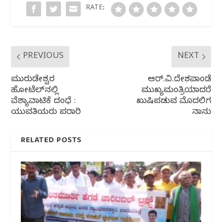
o
p
RATE:
k
PREVIOUS
NEXT
ಮುರುಡೇಶ್ವರ
ಆರ್.ವಿ.ದೇಶಪಾಂಡೆ
ಹೋಟೆಲ್‌ನಲ್ಲಿ
ಮುಖ್ಯಮಂತ್ರಿಯಾದರೆ
ವೆಶ್ಯಾವಾಟಿಕೆ ದಂಧೆ :
ಖುಷಿಪಡುವ ಮೊದಲಿಗ
ಯುವತಿಯರು ಪರಾರಿ
ನಾ‌ನು
RELATED POSTS