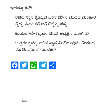
ಇದನ್ನೂ ಓದಿ
ಸಚಿವ ಸ್ಥಾನ ಕೈತಪ್ಪಿದ ಬಳಿಕ ಮೌನ ಮುರಿದ ಮಂಕಾಳ
ವೈದ್ಯ; ಸಿಎಂ ಕರೆ ಬಗ್ಗೆ ಬಿಚ್ಚಿಟ್ಟ ಸತ್ಯ
ಹಾಡುಹಗಲೇ ಗ್ರಾ.ಪಂ ಮಾಜಿ ಅಧ್ಯಕ್ಷನ ಶೂಟೌಟ್
ಉತ್ತರಕನ್ನಡಕ್ಕೆ ಸಚಿವ ಸ್ಥಾನ ಸಿಗದಿರುವುದು ಬೇಸರದ
ಸಂಗತಿ: ಪ್ರಸಾದ ಗಾಂವಕರ್
F
T
W
T
S
a
w
h
el
h
c
itt
at
e
ar
e
e
s
g
e
b
r
A
ra
o
p
m
SHARE: