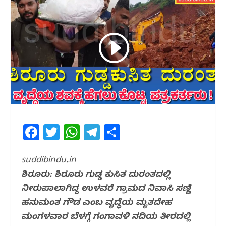
F
T
W
T
S
a
w
h
el
h
c
itt
at
e
ar
suddibindu.in
ಶಿರೂರು: ಶಿರೂರು ಗುಡ್ಡ ಕುಸಿತ ದುರಂತದಲ್ಲಿ
e
e
s
g
e
ನೀರುಪಾಲಾಗಿದ್ದ ಉಳವರೆ ಗ್ರಾಮದ ನಿವಾಸಿ ಸಣ್ಣಿ
b
r
A
ra
ಹನುಮಂತ ಗೌಡ ಎಂಬ ವೃದ್ಧೆಯ ಮೃತದೇಹ
o
p
m
ಮಂಗಳವಾರ ಬೆಳಗ್ಗೆ ಗಂಗಾವಳಿ ನದಿಯ ತೀರದಲ್ಲಿ