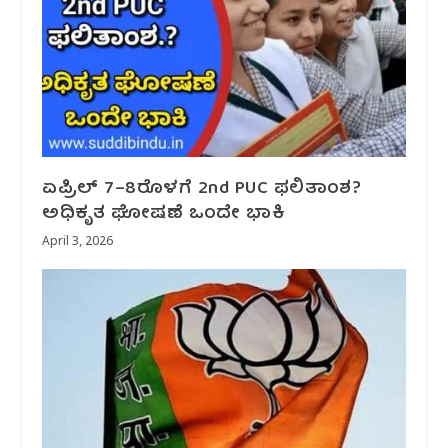
ಏಪ್ರಿಲ್ 7–8ರೊಳಗೆ 2nd PUC ಫಲಿತಾಂಶ?
ಅಧಿಕೃತ ಘೋಷಣೆ ಒಂದೇ ಭಾಕಿ
April 3, 2026