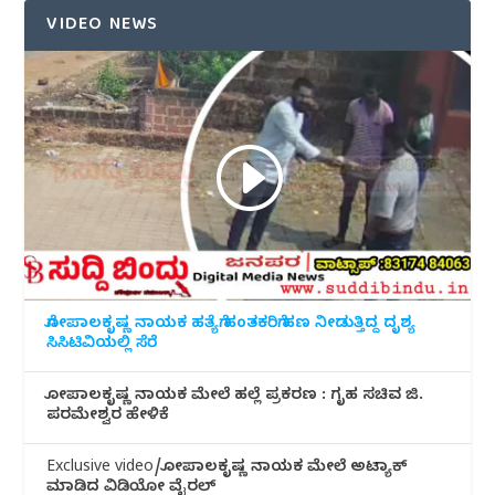
VIDEO NEWS
ಗೋಪಾಲಕೃಷ್ಣ ನಾಯಕ ಹತ್ಯೆಗೆ ಹಂತಕರಿಗೆ ಹಣ ನೀಡುತ್ತಿದ್ದ ದೃಶ್ಯ
ಸಿಸಿಟಿವಿಯಲ್ಲಿ ಸೆರೆ
ಗೋಪಾಲಕೃಷ್ಣ ನಾಯಕ ಮೇಲೆ ಹಲ್ಲೆ ಪ್ರಕರಣ : ಗೃಹ ಸಚಿವ ಜಿ.
ಪರಮೇಶ್ವರ ಹೇಳಿಕೆ
Exclusive video/ಗೋಪಾಲಕೃಷ್ಣ ನಾಯಕ ಮೇಲೆ ಅಟ್ಯಾಕ್
ಮಾಡಿದ ವಿಡಿಯೋ ವೈರಲ್