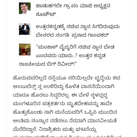
ಹಾಡುಹಗಲೇ ಗ್ರಾ.ಪಂ ಮಾಜಿ ಅಧ್ಯಕ್ಷನ
ಶೂಟೌಟ್
ಉತ್ತರಕನ್ನಡಕ್ಕೆ ಸಚಿವ ಸ್ಥಾನ ಸಿಗದಿರುವುದು
ಬೇಸರದ ಸಂಗತಿ: ಪ್ರಸಾದ ಗಾಂವಕರ್
“ಮಂಕಾಳ್ ವೈದ್ಯರಿಗೆ ಸಚಿವ ಸ್ಥಾನ ಬೇಡ
ಎಂದವರು ಯಾರು..? ಉತ್ತರ ಕನ್ನಡ
ರಾಜಕೀಯದ ಬಿಗ್ ರಿವೀಲ್!”
ಹೊರುವವರಿಲ್ಲದೆ ರಸ್ತೆಯೂ ಸರಿಯಿಲ್ಲದೇ ವೃದ್ಧೆಯ ಶವ
ಆಂಬುಲೆನ್ಸ್ ನಲ್ಲಿ ಉಳಿದಿದ್ದು ಕೊಳೆತ ವಾಸನೆಯಿಂದಾಗಿ
ಯಾರೂ ಹೊರಲು ಸಿದ್ಧರಿರಲಿಲ್ಲ. ಈ ವೇಳೆ ಸ್ಥಳದಲ್ಲಿದ್ದ
ಮಂಗಳೂರಿನ ಪತ್ರಕರ್ತರು ಮೃತದೇಹವನ್ನು ತಾವೇ
ಹೊತ್ತುಕೊಂಡು ಸಾಗಿ ಮನೆಯವರಿಗೆ ಒಪ್ಪಿಸಿ ಮುಂದಿನ
ಅಂತಿಮ ಸಂಸ್ಕಾರ ನಡೆಸಲು ನೆರವಾಗಿ ಮಾನವೀಯತೆ
ಮೆರೆದಿದ್ದಾರೆ. ನಿರಾಶ್ರಿತರು ಮತ್ತು ಘಟನೆಯಲ್ಲಿ