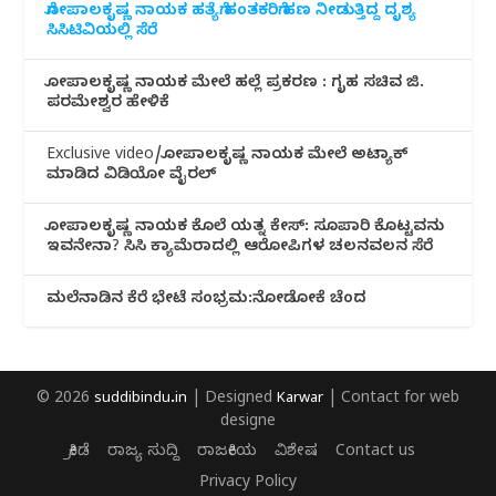
ಗೋಪಾಲಕೃಷ್ಣ ನಾಯಕ ಹತ್ಯೆಗೆ ಹಂತಕರಿಗೆ ಹಣ ನೀಡುತ್ತಿದ್ದ ದೃಶ್ಯ
ಸಿಸಿಟಿವಿಯಲ್ಲಿ ಸೆರೆ
ಗೋಪಾಲಕೃಷ್ಣ ನಾಯಕ ಮೇಲೆ ಹಲ್ಲೆ ಪ್ರಕರಣ : ಗೃಹ ಸಚಿವ ಜಿ.
ಪರಮೇಶ್ವರ ಹೇಳಿಕೆ
Exclusive video/ಗೋಪಾಲಕೃಷ್ಣ ನಾಯಕ ಮೇಲೆ ಅಟ್ಯಾಕ್
ಮಾಡಿದ ವಿಡಿಯೋ ವೈರಲ್
ಗೋಪಾಲಕೃಷ್ಣ ನಾಯಕ ಕೊಲೆ ಯತ್ನ ಕೇಸ್: ಸೂಪಾರಿ ಕೊಟ್ಟವನು
ಇವನೇನಾ? ಸಿಸಿ ಕ್ಯಾಮೆರಾದಲ್ಲಿ ಆರೋಪಿಗಳ ಚಲನವಲನ ಸೆರೆ
ಮಲೆನಾಡಿ‌ನ ಕೆರೆ ಭೇಟೆ ಸಂಭ್ರಮ:ನೋಡೋಕೆ ಚೆಂದ
© 2026
suddibindu.in
| Designed
Karwar
| Contact for web
designe
ಕ್ರೀಡೆ
ರಾಜ್ಯ ಸುದ್ದಿ
ರಾಜಕೀಯ
ವಿಶೇಷ
Contact us
Privacy Policy