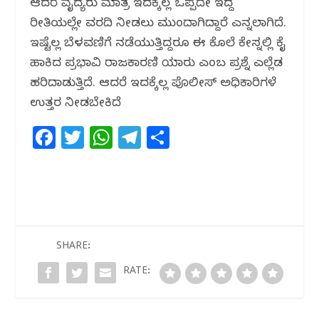
ಆದರೆ ವೈದ್ಯರು ಮಾತ್ರ ಇದಕ್ಕೆಲ್ಲ ಒಪ್ಪದೇ ಇದ್ದ
ರೀತಿಯಲ್ಲೇ ವರದಿ ನೀಡಲು ಮುಂದಾಗಿದ್ದಾರೆ ಎನ್ನಲಾಗಿದೆ.
ಇಷ್ಟೆಲ್ಲ ಬೆಳವಣಿಗೆ ನಡೆಯುತ್ತಿದ್ದರೂ ಈ ಕೊಲೆ ಕೇಸ್ನಲ್ಲಿ ಕೈ
ಹಾಕಿದ ಪ್ರಭಾವಿ ರಾಜಕಾರಣಿ ಯಾರು ಎಂಬ ಪ್ರಶ್ನೆ ಎಲ್ಲೆಡ
ಹರಿದಾಡುತ್ತಿದೆ. ಆದರೆ ಇದಕ್ಕೆಲ್ಲ ಪೊಲೀಸ್ ಅಧಿಕಾರಿಗಳೆ
ಉತ್ತರ ನೀಡಬೇಕಿದೆ
F
T
W
T
S
a
w
h
el
h
c
itt
at
e
ar
e
e
s
g
e
b
r
A
ra
o
p
m
SHARE:
o
p
RATE:
k