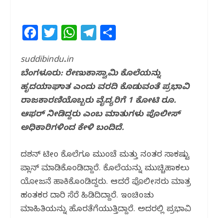
F
T
W
T
S
a
w
h
el
h
c
itt
at
e
ar
suddibindu.in
ಬೆಂಗಳೂರು: ರೇಣುಕಾಸ್ವಾಮಿ ಕೊಲೆಯನ್ನು
e
e
s
g
e
ಹೃದಯಾಘಾತ ಎಂದು ವರದಿ ಕೊಡುವಂತೆ ಪ್ರಭಾವಿ
b
r
A
ra
ರಾಜಕಾರಣಿಯೊಬ್ಬರು ವೈದ್ಯರಿಗೆ 1 ಕೋಟಿ ರೂ.
o
p
m
ಆಫರ್ ನೀಡಿದ್ದರು ಎಂಬ ಮಾತುಗಳು ಪೊಲೀಸ್
o
p
ಅಧಿಕಾರಿಗಳಿಂದ ಕೇಳಿ ಬಂದಿದೆ.
k
ದರ್ಶನ್ ಟೀಂ ಕೊಲೆಗೂ ಮುಂಚೆ ಮತ್ತು ನಂತರ ಸಾಕಷ್ಟು
ಪ್ಲಾನ್ ಮಾಡಿಕೊಂಡಿದ್ದಾರೆ. ಕೊಲೆಯನ್ನು ಮುಚ್ಚಿಹಾಕಲು
ಯೋಜನೆ ಹಾಕಿಕೊಂಡಿದ್ದರು. ಆದರೆ ಪೊಲೀಸರು ಮಾತ್ರ
ಹಂತಕರ ದಾರಿ ಸೆರೆ ಹಿಡಿದಿದ್ದಾರೆ. ಇಂಚಿಂಚು
ಮಾಹಿತಿಯನ್ನು ಹೊರತೆಗೆಯುತ್ತಿದ್ದಾರೆ. ಅದರಲ್ಲಿ ಪ್ರಭಾವಿ