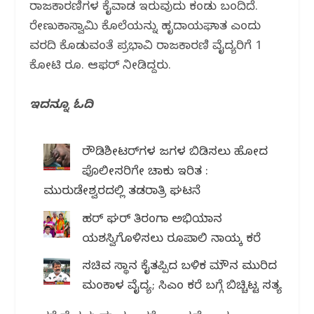
ರಾಜಕಾರಣಿಗಳ ಕೈವಾಡ ಇರುವುದು ಕಂಡು ಬಂದಿದೆ.
ರೇಣುಕಾಸ್ವಾಮಿ ಕೊಲೆಯನ್ನು ಹೃದಾಯಘಾತ ಎಂದು
ವರದಿ ಕೊಡುವಂತೆ ಪ್ರಭಾವಿ ರಾಜಕಾರಣಿ ವೈದ್ಯರಿಗೆ 1
ಕೋಟಿ ರೂ. ಆಫರ್ ನೀಡಿದ್ದರು.
ಇದನ್ನೂ ಓದಿ
ರೌಡಿಶೀಟರ್‌ಗಳ ಜಗಳ ಬಿಡಿಸಲು ಹೋದ
ಪೊಲೀಸರಿಗೇ ಚಾಕು ಇರಿತ :
ಮುರುಡೇಶ್ವರದಲ್ಲಿ ತಡರಾತ್ರಿ ಘಟನೆ
ಹರ್ ಘರ್ ತಿರಂಗಾ ಅಭಿಯಾನ
ಯಶಸ್ವಿಗೊಳಿಸಲು ರೂಪಾಲಿ ನಾಯ್ಕ ಕರೆ
ಸಚಿವ ಸ್ಥಾನ ಕೈತಪ್ಪಿದ ಬಳಿಕ ಮೌನ ಮುರಿದ
ಮಂಕಾಳ ವೈದ್ಯ; ಸಿಎಂ ಕರೆ ಬಗ್ಗೆ ಬಿಚ್ಚಿಟ್ಟ ಸತ್ಯ