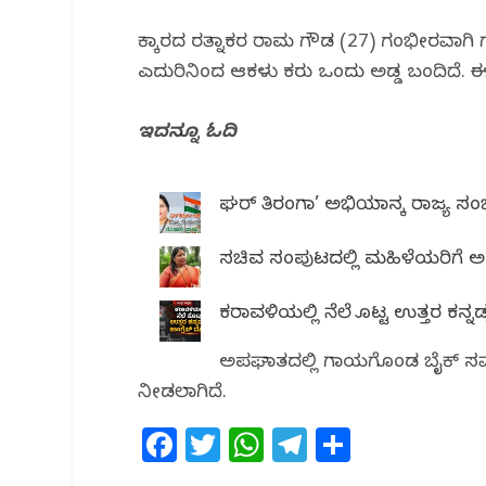
o
p
m
ಕೆಕ್ಕಾರದ ರತ್ನಾಕರ ರಾಮ ಗೌಡ (27) ಗಂಭೀರವಾಗಿ ಗ
o
p
ಎದುರಿನಿಂದ ಆಕಳು ಕರು ಒಂದು ಅಡ್ಡ ಬಂದಿದೆ. ಈ ವ
k
ಇದನ್ನೂ ಓದಿ
ಘರ್ ತಿರಂಗಾ’ ಅಭಿಯಾನಕ್ಕೆ ರಾಜ್ಯ 
ಸಚಿವ ಸಂಪುಟದಲ್ಲಿ ಮಹಿಳೆಯರಿಗೆ
ಕರಾವಳಿಯಲ್ಲಿ ನೆಲೆ ಕೊಟ್ಟ ಉತ್ತರ ಕನ್ನಡಕ
ಅಪಘಾತದಲ್ಲಿ ಗಾಯಗೊಂಡ ಬೈಕ್ ಸವಾರನಿಗ
ನೀಡಲಾಗಿದೆ‌.
F
T
W
T
S
a
w
h
el
h