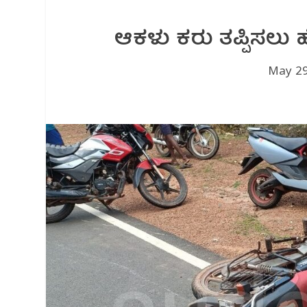
ಆಕಳು ಕರು ತಪ್ಪಿಸಲು 
May 29