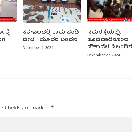
ಕ್ಕೆ
ಕತಗಾಲದಲ್ಲಿ ಕಾಡು ಹಂದಿ
ನಡುರಸ್ತೆಯಲ್ಲೇ
ಿಗೆ
ಬೇಟೆ : ಮೂವರ ಬಂಧನ
ಹೊಡೆದಾಡಿಕೊಂಡ
ನೌಕಾನೆಲೆ ಸಿಬ್ಬಂದಿ
December 4, 2024
December 27, 2024
red fields are marked
*