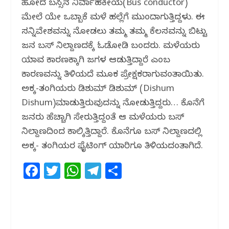
ಹೋದ ಬಸ್ಸಿನ ನಿರ್ವಾಹಕೀಯ(Bus conductor)
ಮೇಲೆ ಯೇ ಒಬ್ಬಾಕೆ ಮಹಿಳೆ ಹಲ್ಲೆಗೆ ಮುಂದಾಗುತ್ತಿದ್ದಳು. ಈ
ಸನ್ನಿವೇಶವನ್ನು ನೋಡಲು ತಮ್ಮ ತಮ್ಮ ಕೆಲಸವನ್ನು ಬಿಟ್ಟು
ಜನ ಬಸ್ ನಿಲ್ದಾಣದಕ್ಕೆ ಓಡೋಡಿ ಬಂದರು. ಮಹಿಳೆಯರು
ಯಾವ ಕಾರಣಕ್ಕಾಗಿ ಜಗಳ ಆಡುತ್ತಿದ್ದಾರೆ ಎಂಬ
ಕಾರಣವನ್ನು ತಿಳಿಯದೆ ಮೂಕ ಪ್ರೇಕ್ಷಕರಾಗುವಂತಾಯಿತು.
ಅಕ್ಕ-ತಂಗಿಯರು ಡಿಶುಮ್ ಡಿಶುಮ್ (Dishum
Dishum)ಮಾಡುತ್ತಿರುವುದನ್ನು ನೋಡುತ್ತಿದ್ದರು… ಕೊನೆಗೆ
ಜನರು ಹೆಚ್ಚಾಗಿ ಸೇರುತ್ತಿದ್ದಂತೆ ಆ ಮಹಿಳೆಯರು ಬಸ್
ನಿಲ್ದಾಣದಿಂದ ಕಾಲ್ಕಿತ್ತಿದ್ದಾರೆ. ಕೊನೆಗೂ ಬಸ್ ನಿಲ್ದಾಣದಲ್ಲಿ
ಅಕ್ಕ- ತಂಗಿಯರ ಫೈಟಿಂಗ್ ಯಾರಿಗೂ ತಿಳಿಯದಂತಾಗಿದೆ.
F
T
W
T
S
a
w
h
el
h
c
itt
at
e
ar
e
e
s
g
e