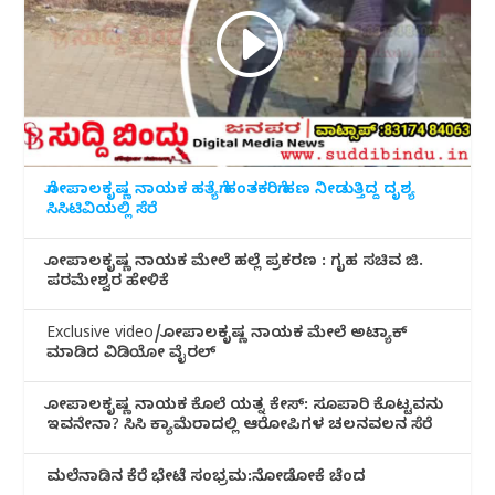
ಗೋಪಾಲಕೃಷ್ಣ ನಾಯಕ ಹತ್ಯೆಗೆ ಹಂತಕರಿಗೆ ಹಣ ನೀಡುತ್ತಿದ್ದ ದೃಶ್ಯ
ಸಿಸಿಟಿವಿಯಲ್ಲಿ ಸೆರೆ
ಗೋಪಾಲಕೃಷ್ಣ ನಾಯಕ ಮೇಲೆ ಹಲ್ಲೆ ಪ್ರಕರಣ : ಗೃಹ ಸಚಿವ ಜಿ.
ಪರಮೇಶ್ವರ ಹೇಳಿಕೆ
Exclusive video/ಗೋಪಾಲಕೃಷ್ಣ ನಾಯಕ ಮೇಲೆ ಅಟ್ಯಾಕ್
ಮಾಡಿದ ವಿಡಿಯೋ ವೈರಲ್
ಗೋಪಾಲಕೃಷ್ಣ ನಾಯಕ ಕೊಲೆ ಯತ್ನ ಕೇಸ್: ಸೂಪಾರಿ ಕೊಟ್ಟವನು
ಇವನೇನಾ? ಸಿಸಿ ಕ್ಯಾಮೆರಾದಲ್ಲಿ ಆರೋಪಿಗಳ ಚಲನವಲನ ಸೆರೆ
ಮಲೆನಾಡಿ‌ನ ಕೆರೆ ಭೇಟೆ ಸಂಭ್ರಮ:ನೋಡೋಕೆ ಚೆಂದ