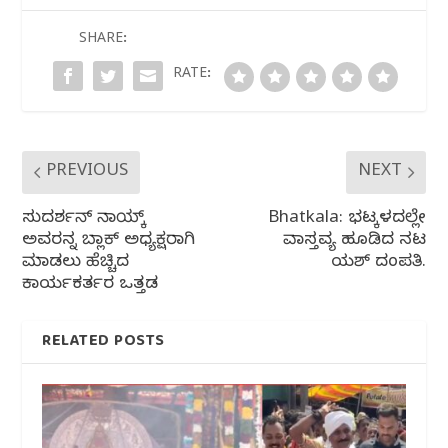
b
r
A
ra
o
p
m
SHARE:
o
p
RATE:
k
PREVIOUS
NEXT
ಸುದರ್ಶನ್ ನಾಯ್ಕ್
Bhatkala: ಭಟ್ಕಳದಲ್ಲೇ
ಅವರನ್ನ ಬ್ಲಾಕ್ ಅಧ್ಯಕ್ಷರಾಗಿ
ವಾಸ್ತವ್ಯ ಹೂಡಿದ ನಟ
ಮಾಡಲು ಹೆಚ್ಚಿದ
ಯಶ್ ದಂಪತಿ.
ಕಾರ್ಯಕರ್ತರ ಒತ್ತಡ
RELATED POSTS