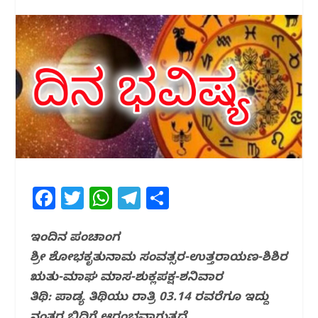
F
T
W
T
S
a
w
h
el
h
c
itt
at
e
ar
ಇಂದಿನ ಪಂಚಾಂಗ
ಶ್ರೀ ಶೋಭಕೃತುನಾಮ ಸಂವತ್ಸರ-ಉತ್ತರಾಯಣ-ಶಿಶಿರ
e
e
s
g
e
ಋತು-ಮಾಘ ಮಾಸ-ಶುಕ್ಲಪಕ್ಷ-ಶನಿವಾರ
b
r
A
ra
ತಿಥಿ: ಪಾಡ್ಯ ತಿಥಿಯು ರಾತ್ರಿ 03.14 ರವರೆಗೂ ಇದ್ದು
o
p
m