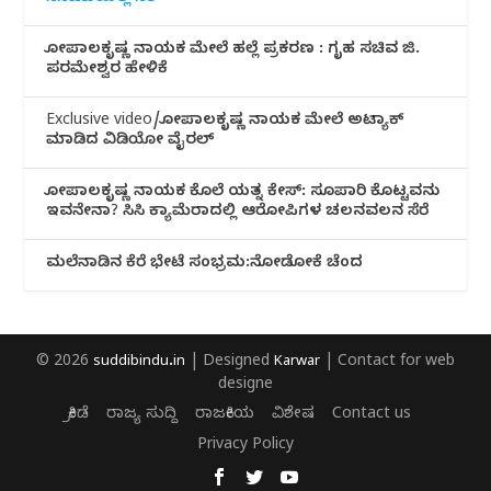
ಗೋಪಾಲಕೃಷ್ಣ ನಾಯಕ ಮೇಲೆ ಹಲ್ಲೆ ಪ್ರಕರಣ : ಗೃಹ ಸಚಿವ ಜಿ.
ಪರಮೇಶ್ವರ ಹೇಳಿಕೆ
Exclusive video/ಗೋಪಾಲಕೃಷ್ಣ ನಾಯಕ ಮೇಲೆ ಅಟ್ಯಾಕ್
ಮಾಡಿದ ವಿಡಿಯೋ ವೈರಲ್
ಗೋಪಾಲಕೃಷ್ಣ ನಾಯಕ ಕೊಲೆ ಯತ್ನ ಕೇಸ್: ಸೂಪಾರಿ ಕೊಟ್ಟವನು
ಇವನೇನಾ? ಸಿಸಿ ಕ್ಯಾಮೆರಾದಲ್ಲಿ ಆರೋಪಿಗಳ ಚಲನವಲನ ಸೆರೆ
ಮಲೆನಾಡಿ‌ನ ಕೆರೆ ಭೇಟೆ ಸಂಭ್ರಮ:ನೋಡೋಕೆ ಚೆಂದ
© 2026
suddibindu.in
| Designed
Karwar
| Contact for web
designe
ಕ್ರೀಡೆ
ರಾಜ್ಯ ಸುದ್ದಿ
ರಾಜಕೀಯ
ವಿಶೇಷ
Contact us
Privacy Policy