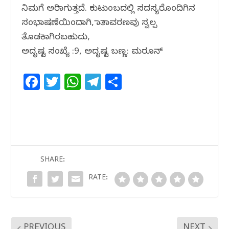
ನಿಮಗೆ ಅರಿವಾಗುತ್ತದೆ. ಕುಟುಂಬದಲ್ಲಿ ಸದಸ್ಯರೊಂದಿಗಿನ
ಸಂಭಾಷಣೆಯಿಂದಾಗಿ, ವಾತಾವರಣವು ಸ್ವಲ್ಪ
ತೊಡಕಾಗಿರಬಹುದು,
ಅದೃಷ್ಟ ಸಂಖ್ಯೆ :9, ಅದೃಷ್ಟ ಬಣ್ಣ: ಮರೂನ್
F
T
W
T
S
a
w
h
el
h
c
itt
at
e
ar
e
e
s
g
e
b
r
A
ra
o
p
m
SHARE:
o
p
RATE:
k
PREVIOUS
NEXT