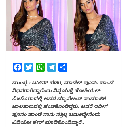
F
T
W
T
S
a
w
h
el
h
c
itt
at
e
ar
ಮುಂಬೈ : ಐಟಮ್ ಬೆಡಗಿ, ಮಾಡೆಲ್‌ ಪೂನಂ ಪಾಂಡೆ
ನಿಧನರಾಗಿದ್ದಾರೆಂದು ನಿನ್ನೆಯಷ್ಟೆ ಸೋಶಿಯಲ್‌
e
e
s
g
e
ಮೀಡಿಯಾದಲ್ಲಿ ಅವರ ಮ್ಯಾನೇಜರ್‌ ಸಾಮಾಜಿಕ
b
r
A
ra
ಜಾಲತಾಣದಲ್ಲಿ ಹಂಚಿಕೊಂಡಿದ್ದರು. ಆದರೆ ಇದೀಗ
o
p
m
ಪೂನಂ ಪಾಂಡೆ ನಾನು ಸತ್ತಿಲ್ಲ ಬದುಕಿದ್ದೇನೆಂದು
o
p
ವಿಡಿಯೋ ಶೇರ್ ಮಾಡಿಕೊಂಡಿದ್ದಾರೆ..