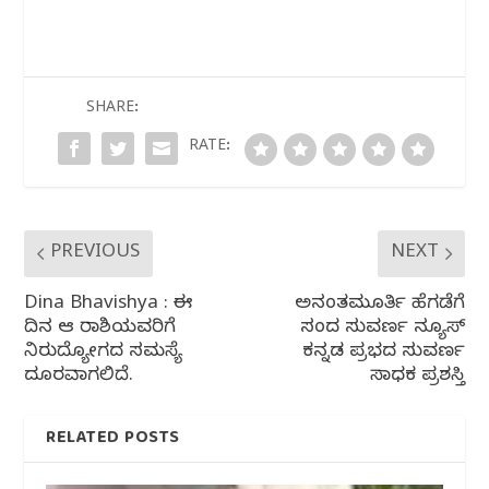
c
itt
at
e
ar
e
e
s
g
e
b
r
A
ra
o
p
m
SHARE:
o
p
RATE:
k
PREVIOUS
NEXT
Dina Bhavishya : ಈ
ಅನಂತಮೂರ್ತಿ ಹೆಗಡೆಗೆ
ದಿನ ಆ ರಾಶಿಯವರಿಗೆ
ಸಂದ ಸುವರ್ಣ ನ್ಯೂಸ್
ನಿರುದ್ಯೋಗದ ಸಮಸ್ಯೆ
ಕನ್ನಡ ಪ್ರಭದ ಸುವರ್ಣ
ದೂರವಾಗಲಿದೆ.
ಸಾಧಕ ಪ್ರಶಸ್ತಿ
RELATED POSTS