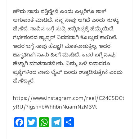
ಹೌದು ನಾನು ಸತ್ತಿದ್ದೇನೆ ಎಂದು ಎಲ್ಲರಿಗೂ ಶಾಕ್‌
ಆಗುವಂತೆ ಮಾಡಿದೆ. ನನ್ನ ಸಾವು ಆಗಿದೆ ಎಂದು ಸುಳ್ಳು
ಹೇಳಿದೆ. ಸಾವಿನ ಬಗ್ಗೆ ಸುದ್ದಿ ಹಬ್ಬಿಸಿದ್ದಕ್ಕೆ ಹೆಮ್ಮೆಯಿದೆ.
ಗರ್ಭಕಂಠದ ಕ್ಯಾನ್ಸರ್‌ ನಿಧನವಾಗಿ ಕೊಲ್ಲುವ ಕಾಯಿಲೆ.
ಇದರ ಬಗ್ಗೆ ನಾವು ಹೆಚ್ಚಾಗಿ ಮಾತನಾಡುತ್ತಿಲ್ಲ. ಇದರ
ಜಾಗೃತಿಗಾಗಿ ನಾನು ಹೀಗೆ ಮಾಡಿದೆ. ಇದರ ಬಗ್ಗೆ ನಾವು
ಹೆಚ್ಚಾಗಿ ಮಾತನಾಡಬೇಕು. ನಿಮ್ಮ ಬಳಿ ಏನಾದರೂ
ಪ್ರಶ್ನೆಗಳಿಂದ ನಾನು ಲೈವ್‌ ಬಂದು ಉತ್ತರಿಸುತ್ತೇನೆ ಎಂದು
ಹೇಳಿದ್ದಾರೆ.
https://www.instagram.com/reel/C24C5DCt
yRU/?igsh=bWhhbnNuamNzM3Vt
F
T
W
T
S
a
w
h
el
h