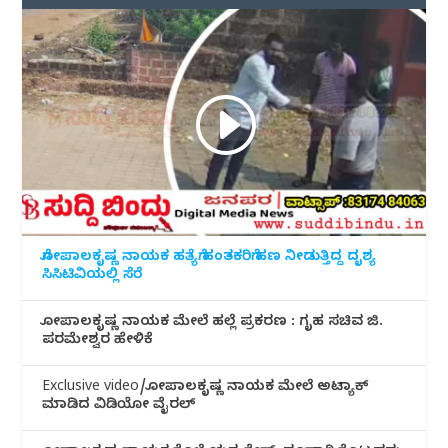
ಗೋಪಾಲಕೃಷ್ಣ ನಾಯಕ ಹತ್ಯೆಗೆ ಹಂತಕರಿಗೆ ಹಣ ನೀಡುತ್ತಿದ್ದ ದೃಶ್ಯ
ಸಿಸಿಟಿವಿಯಲ್ಲಿ ಸೆರೆ
ಗೋಪಾಲಕೃಷ್ಣ ನಾಯಕ ಮೇಲೆ ಹಲ್ಲೆ ಪ್ರಕರಣ : ಗೃಹ ಸಚಿವ ಜಿ.
ಪರಮೇಶ್ವರ ಹೇಳಿಕೆ
Exclusive video/ಗೋಪಾಲಕೃಷ್ಣ ನಾಯಕ ಮೇಲೆ ಅಟ್ಯಾಕ್
ಮಾಡಿದ ವಿಡಿಯೋ ವೈರಲ್