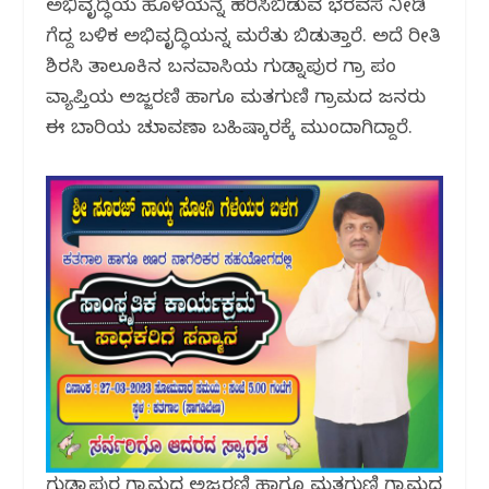
ಅಭಿವೃದ್ಧಿಯ ಹೊಳೆಯನ್ನೆ ಹರಿಸಿಬಿಡುವ ಭರವಸೆ ನೀಡಿ
b
r
A
ra
ಗೆದ್ದ ಬಳಿಕ ಅಭಿವೃದ್ಧಿಯನ್ನ ಮರೆತು ಬಿಡುತ್ತಾರೆ. ಅದೆ ರೀತಿ
o
p
m
ಶಿರಸಿ ತಾಲೂಕಿನ ಬನವಾಸಿಯ ಗುಡ್ನಾಪುರ ಗ್ರಾ ಪಂ
o
p
ವ್ಯಾಪ್ತಿಯ ಅಜ್ಜರಣಿ ಹಾಗೂ ಮತಗುಣಿ ಗ್ರಾಮದ ಜನರು
k
ಈ ಬಾರಿಯ ಚುನಾವಣಾ ಬಹಿಷ್ಕಾರಕ್ಕೆ ಮುಂದಾಗಿದ್ದಾರೆ.
ಗುಡ್ನಾಪುರ ಗ್ರಾಮದ ಅಜ್ಜರಣಿ ಹಾಗೂ ಮತಗುಣಿ ಗ್ರಾಮದ