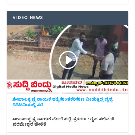
VIDEO NEWS
ಗೋಪಾಲಕೃಷ್ಣ ನಾಯಕ ಹತ್ಯೆಗೆ ಹಂತಕರಿಗೆ ಹಣ ನೀಡುತ್ತಿದ್ದ ದೃಶ್ಯ
ಸಿಸಿಟಿವಿಯಲ್ಲಿ ಸೆರೆ
ಗೋಪಾಲಕೃಷ್ಣ ನಾಯಕ ಮೇಲೆ ಹಲ್ಲೆ ಪ್ರಕರಣ : ಗೃಹ ಸಚಿವ ಜಿ.
ಪರಮೇಶ್ವರ ಹೇಳಿಕೆ