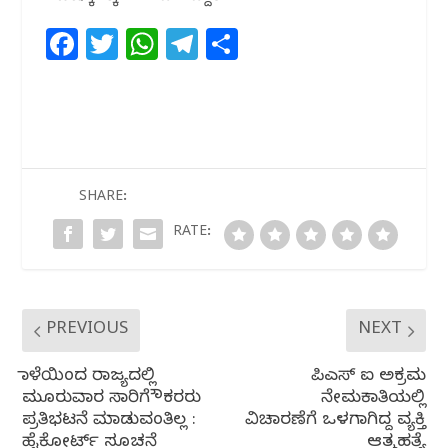
F
T
W
T
S
a
w
h
el
h
c
itt
at
e
ar
e
e
s
g
e
b
r
A
ra
o
p
m
SHARE:
o
p
RATE:
k
PREVIOUS
NEXT
ನಾಳೆಯಿಂದ ರಾಜ್ಯದಲ್ಲಿ
ಪಿಎಸ್ ಐ ಅಕ್ರಮ
ಮೂರುವಾರ ಸಾರಿಗೆ ನೌಕರರು
ನೇಮಕಾತಿಯಲ್ಲಿ
ಪ್ರತಿಭಟನೆ ಮಾಡುವಂತಿಲ್ಲ :
ವಿಚಾರಣೆಗೆ ಒಳಗಾಗಿದ್ದ ವ್ಯಕ್ತಿ
ಹೈಕೋರ್ಟ್ ಸೂಚನೆ
ಆತ್ಮಹತ್ಯೆ