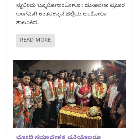
ಸುದ್ದಿಬಿಂದು ಬ್ಯೂರೋಅಂಕೋಲಾ :‌ ಚುನಾವಣಾ ಪ್ರಚಾರ
ಅಂಗವಾಗಿ ಉತ್ತರಕನ್ನಡ ಜಿಲ್ಲೆಯ ಅಂಕೋಲಾ
ತಾಲೂಕಿನ...
READ MORE
ಮೋದಿ ಸಮಾವೇಶಕ್ಕೆ ಪ್ರತಿಯೊಬ್ಬರೂ