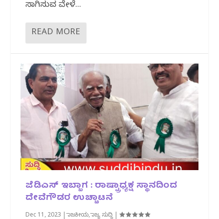
ಸಾಗಿಸುವ ವೇಳೆ...
READ MORE
ಜೆಡಿಎಸ್‌ ಇಬ್ಬಾಗ : ರಾಷ್ಟ್ರಾಧ್ಯಕ್ಷ ಸ್ಥಾನದಿಂದ
ದೇವೆಗೌಡರ ಉಚ್ಚಾಟನೆ
Dec 11, 2023
|
ರಾಜಕೀಯ
,
ರಾಜ್ಯ ಸುದ್ದಿ
|