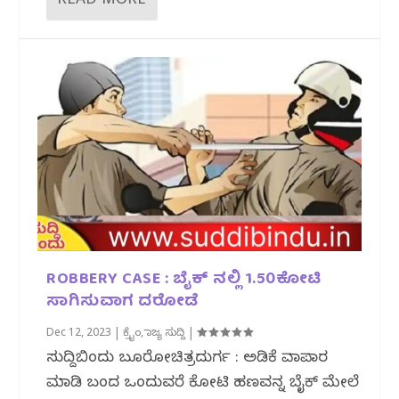
READ MORE
ROBBERY CASE : ಬೈಕ್ ನಲ್ಲಿ 1.50ಕೋಟಿ
ಸಾಗಿಸುವಾಗ ದರೋಡೆ
Dec 12, 2023
|
ಕ್ರೈಂ
,
ರಾಜ್ಯ ಸುದ್ದಿ
|
ಸುದ್ದಿಬಿಂದು ಬ್ಯೂರೋಚಿತ್ರದುರ್ಗ : ಅಡಿಕೆ ವ್ಯಾಪಾರ
ಮಾಡಿ ಬಂದ ಒಂದುವರೆ ಕೋಟಿ ಹಣವನ್ನ ಬೈಕ್ ಮೇಲೆ