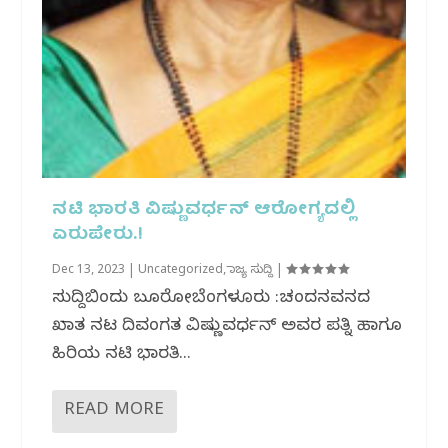
ನಟಿ ಭಾರತಿ ವಿಷ್ಣುವರ್ಧನ್ ಆರೋಗ್ಯದಲ್ಲಿ
ಏರುಪೇರು.!
Dec 13, 2023
|
Uncategorized
,
ರಾಜ್ಯ ಸುದ್ದಿ
|
ಸುದ್ದಿಬಿಂದು ಬ್ಯೂರೋಬೆಂಗಳೂರು :ಚಂದನವನದ
ಖ್ಯಾತ ನಟ ದಿವಂಗತ ವಿಷ್ಣುವರ್ಧನ್ ಅವರ ಪತ್ನಿ ಹಾಗೂ
ಹಿರಿಯ ನಟಿ ಭಾರತಿ...
READ MORE