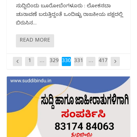
ಸುದ್ದಿಬಿಂದು ಬ್ಯೂರೋಬೆಂಗಳೂರು : ಲೋಕಸಬಾ
ಚುನಾವಣೆ ಬರುತ್ತಿದ್ದಂತೆ ಒಂದಿಷ್ಟು ರಾಜಕೀಯ ಪಕ್ಷದಲ್ಲಿ
ಬಿರುಸಿನ...
READ MORE
1
…
329
330
331
…
417