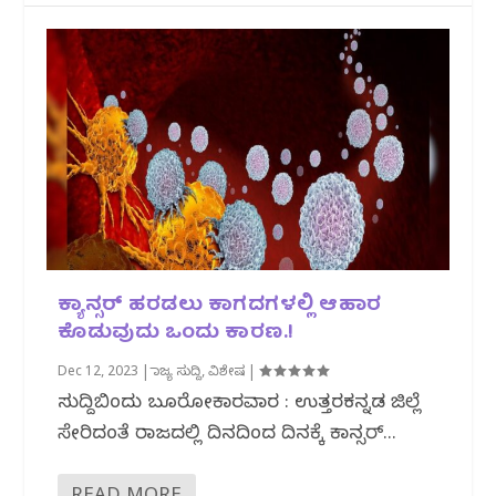
ಕ್ಯಾನ್ಸರ್ ಹರಡಲು ಕಾಗದಗಳಲ್ಲಿ ಆಹಾರ
ಕೊಡುವುದು ಒಂದು ಕಾರಣ.!
Dec 12, 2023
|
ರಾಜ್ಯ ಸುದ್ದಿ
,
ವಿಶೇಷ
|
ಸುದ್ದಿಬಿಂದು ಬ್ಯೂರೋಕಾರವಾರ : ಉತ್ತರಕನ್ನಡ ಜಿಲ್ಲೆ
ಸೇರಿದಂತೆ ರಾಜ್ಯದಲ್ಲಿ ದಿನದಿಂದ ದಿನಕ್ಕೆ ಕ್ಯಾನ್ಸರ್...