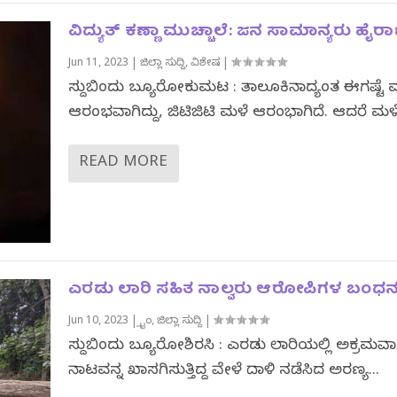
ವಿದ್ಯುತ್ ಕಣ್ಣಾ ಮುಚ್ಚಾಲೆ: ಜನ ಸಾಮಾನ್ಯರು ಹೈರ
Jun 11, 2023
|
ಜಿಲ್ಲಾ ಸುದ್ದಿ
,
ವಿಶೇಷ
|
ಸುದ್ದಿಬಿಂದು ಬ್ಯೂರೋಕುಮಟ : ತಾಲೂಕಿನಾದ್ಯಂತ ಈಗಷ್ಟೆ 
ಆರಂಭವಾಗಿದ್ದು, ಜಿಟಿಜಿಟಿ ಮಳೆ ಆರಂಭಾಗಿದೆ. ಆದರೆ ಮಳೆ.
READ MORE
ಎರಡು ಲಾರಿ ಸಹಿತ ನಾಲ್ವರು ಆರೋಪಿಗಳ ಬಂಧ
Jun 10, 2023
|
ಕ್ರೈಂ
,
ಜಿಲ್ಲಾ ಸುದ್ದಿ
|
ಸುದ್ದಿಬಿಂದು ಬ್ಯೂರೋಶಿರಸಿ : ಎರಡು ಲಾರಿಯಲ್ಲಿ ಅಕ್ರಮವಾ
ನಾಟವನ್ನ ಖಾಸಗಿಸುತ್ತಿದ್ದ ವೇಳೆ ದಾಳಿ ನಡೆಸಿದ ಅರಣ್ಯ...